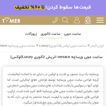
ساعت مچی
ساعت لاکچری
زیورآلات
»
»
ایران تایمر
ساعت مچی لوکس(لاکچری) Luxury
ساعت مچی ورساچه versace اتریش لاکچری Luxury(لوکس)
انتخاب
ساعت مچی ورساچه versace اتریش لاکچری Luxury(لوکس)
بین 3
ارسال
عدد
سریع
ورساچه یک برند جسور، پر قدرت و لوکس در دنیای مد با اصالت ایتالیاست.
برند
گرچه طراحی ساعت مچی ورساچه توسط طراحان خلاق ایتالیایی است، اما
3
تولید آنها در سوئیس با رعایت استاندارد های ساعت مچی سوئیسی انجام می
ادُکس
ساعته
شود. بنابراین کیفیت ساعت مچی های ورساچه کاملا تایید شده است. ترکیب
طراحی های جسورانه و تولید با کیفیت نتیجه منحصر به فردی دارد، که به
عنوان یک ساعت مچی سوئیسی لوکس روی مچ شما قرار میگیرد.
ایپوز