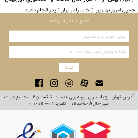
رفته
همین امروز بهترین انتخاب را در ایران تایمر انجام دهید.
عضویت در خبرنامه
در
ساعت
جنس
بکاررفته
اصالت
کشور
آدرس: تهران - خ پاسداران - رو به روی اقدسیه - تنگستان ۴ - مجتمع حیات
سبز - بال A - واحد ۷۱۱
تلفن:
۰۲۱ - ۷۱۴ ۰۰۰ ۱۰
برند
تقویم