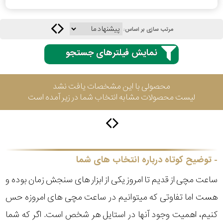
مرتب سازی بر اساس:
کورناوین
نمایش فیلترهای جستجو
فردریک
کنستانت
محصولی با این مشخصات یافت نشد
لیست محصولات مشابه انتخاب شما در زیر آمده است
لوئیس
ارارد
وست
اند
توضیح کوتاه درباره انتخاب های شما
واچ
جنسیت
ساعت مچی از قدیم تا امروز یکی از ابزار های سنجش زمان بوده و
نمایش
بیشتر...
هست اما تفاوتی که میتوانیم در ساعت مچی های امروزه حس
استایل
کنیم، اهمیت وجود آنها در استایل هر شخص است. اگر که شما