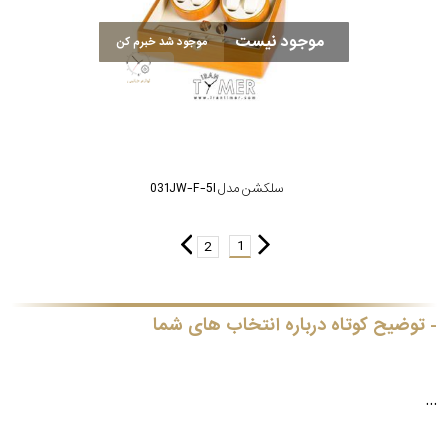
موجود نیست
موجود شد خبرم کن
سلکشن مدل 031JW-F-5I
1
2
توضیح کوتاه درباره انتخاب های شما
...