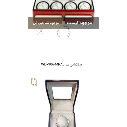
برند
سایز
موجود نیست
موجود شد خبرم کن
باتری
سایز
بند
سلکشن مدل WD-90644RA
جنسیت