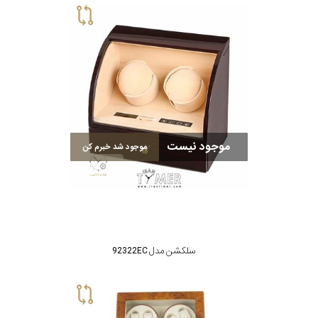
موجود نیست
موجود شد خبرم کن
سلکشن مدل 92322EC