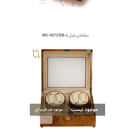
سلکشن مدل WD-90721DB-L
موجود نیست
موجود شد خبرم کن