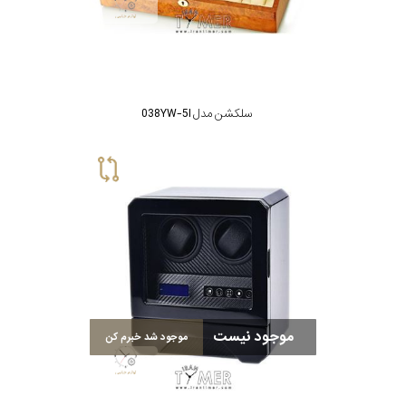
سلکشن مدل 038YW-5I
موجود نیست
موجود شد خبرم کن