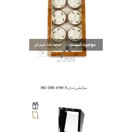
موجود نیست
موجود شد خبرم کن
سلکشن مدل WD-088-6YW-5