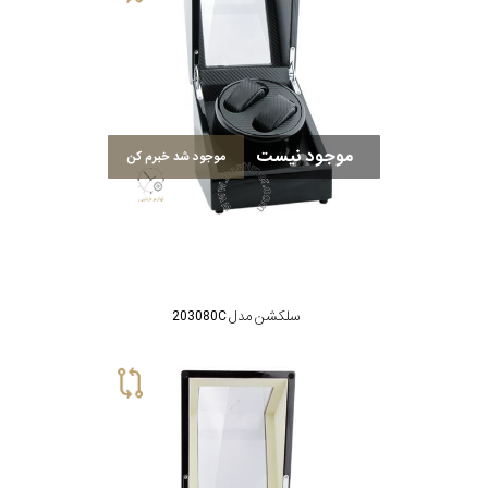
موجود نیست
موجود شد خبرم کن
سلکشن مدل 203080C