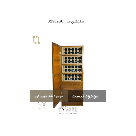
سلکشن مدل S2302BC
موجود نیست
موجود شد خبرم کن