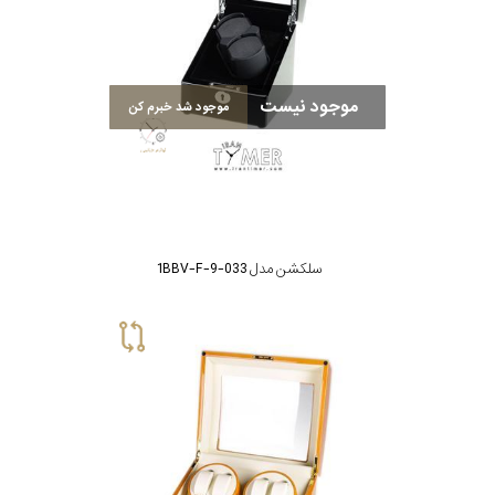
موجود نیست
موجود شد خبرم کن
سلکشن مدل 033-1BBV-F-9