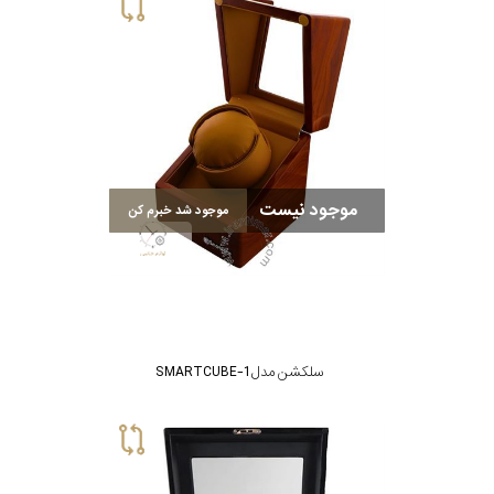
جی
باتری
ساعت
-
رناتا
هایتون
موجود نیست
موجود شد خبرم کن
سیتیزن
سلکشن
سلکشن مدل SMARTCUBE-1
نوع
نمایش
بیشتر...
محصول
جنس