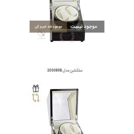
موجود نیست
موجود شد خبرم کن
سلکشن مدل 203080B