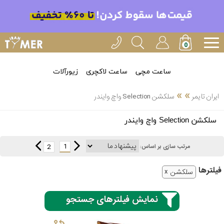
ساعت مچی
ساعت لاکچری
زیورآلات
»
»
ایران تایمر
سلکشن Selection واچ وایندر
انتخاب
سلکشن Selection واچ وایندر
بین 3
ارسال
عدد
1
2
مرتب سازی بر اساس:
سریع
برند
فیلتر‌ها
سلکشن
3
ایران
ساعته
تایمر-
نمایش فیلترهای جستجو
خدمات
پی