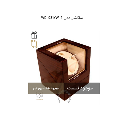
سلکشن مدل WD-031YW-5I
موجود نیست
موجود شد خبرم کن