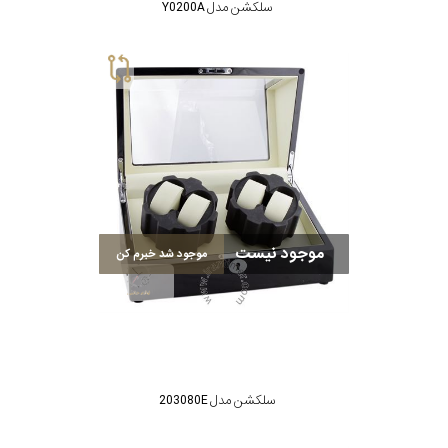
سلکشن مدل Y0200A
موجود نیست
موجود شد خبرم کن
سلکشن مدل 203080E