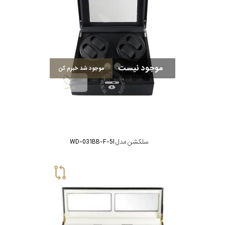
بکاررفته
رنگ
بکار
موجود نیست
موجود شد خبرم کن
رفته
منبع
تغذیه
سلکشن مدل WD-031BB-F-5I
گارانتی
اصالت
کشور