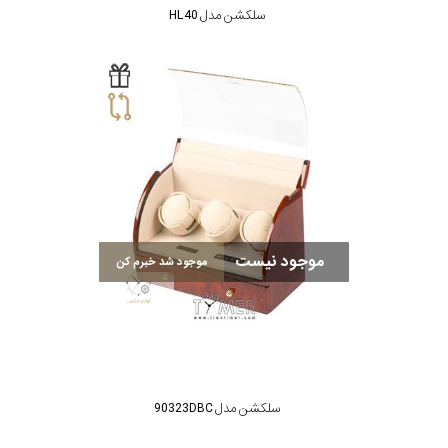
سلکشن مدل HL40
موجود نیست
موجود شد خبرم کن
سلکشن مدل 90323DBC