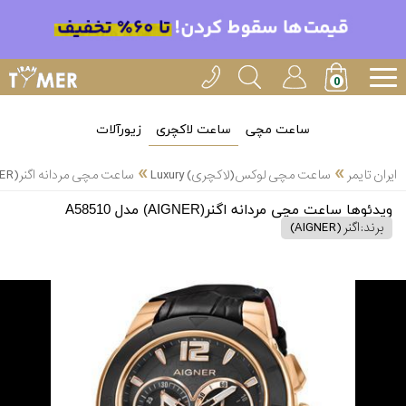
ساعت مچی
ساعت لاکچری
زیورآلات
»
»
ایران تایمر
ساعت مچی لوکس(لاکچری) Luxury
ساعت مچی مردانه اگنر(AIGNER) مدل A58510
ویدئوها ساعت مچی مردانه اگنر(AIGNER) مدل A58510
برند:
اگنر (AIGNER)