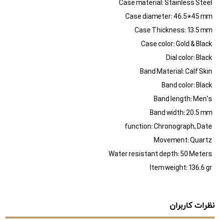
Case material: Stainless Steel
Case diameter: 46.5*45 mm
Case Thickness: 13.5 mm
Case color: Gold & Black
Dial color: Black
Band Material: Calf Skin
Band color: Black
Band length: Men's
Band width: 20.5 mm
function: Chronograph, Date
Movement: Quartz
Water resistant depth: 50 Meters
Item weight: 136.6 gr
نظرات کاربران