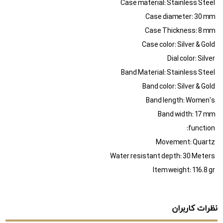
Case material: Stainless Steel
Case diameter: 30 mm
Case Thickness: 8 mm
Case color: Silver & Gold
Dial color: Silver
Band Material: Stainless Steel
Band color: Silver & Gold
Band length: Women's
Band width: 17 mm
function:
Movement: Quartz
Water resistant depth: 30 Meters
Item weight: 116.8 gr
نظرات کاربران