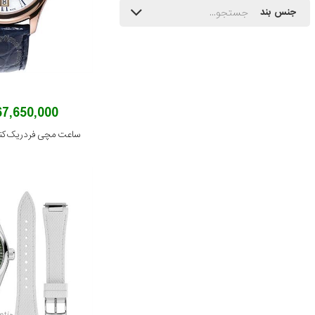
جنس بند
267,650,000 توم