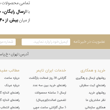
تمامی محصولات ما
با
ارسال رایگان، ۳۰ روز مهلت بازگشت، امکان خرید حضوری و انتخاب بین ۳ محصول
از میان
بیش از ۴۰ هزار مدل ساعت و اکسسوری اورجینال
عضویت در خبرنامه
آدرس: تهران - خ پاسداران - رو به ر
خرید و همکاری
خدمات ایران تایمر
مطالب مفید
روشهای ارسال و رهگیری
گارانتی 30 روز ضمانت بازگشت
درباره ساعت
راهنماي ثبت سفارش
راهنمای خرید بین سه عدد
درباره عینک
روشهای خرید
ارسال 3 ساعته محصولات
راهنمای اندازه
نظر مشتریان ما
تضمین اصالت(اورجینال)
راهنمای اندازه گ
همکاری سازمانی
5 سال گارانتی ساعت مچی
راهنمای انتخاب