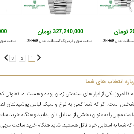
ان
327,240,000 تومان
,000
ساعت مچی فردریک کنستانت مدل FC-240GRD2NH6B
ساعت مچی فردریک کنستانت مدل FC-303OD2NH6B
1
3
2
باره انتخاب های شما
 تا امروز یکی از ابزار های سنجش زمان بوده و هست اما تفاوتی 
ر شخص است. اگر که شما کمی به نوع و سبک لباس پوشیدنتان اه
عت مچی را به عنوان بخشی از استایل تان بدانید و هنگام خرید س
ه شما به استایل خود قائل هستید. شاید هنگام خرید ساعت مچی با ای