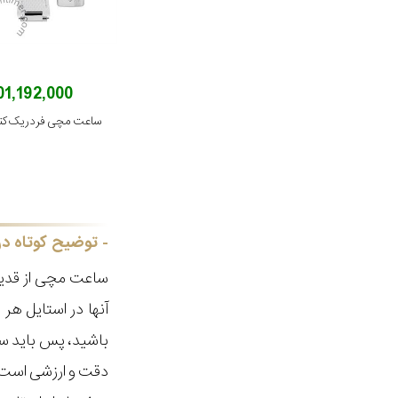
201,192,000 توم
توضیح کوتاه در
ساعت مچی از قدیم
آنها در استایل ه
باشید، پس باید سا
دقت و ارزشی است ک