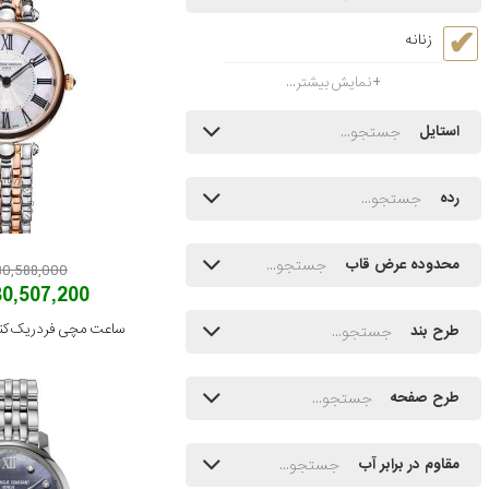
زنانه
نمایش بیشتر...
استایل
رده
محدوده عرض قاب
180,588,000 توم
180,507,200 توم
طرح بند
طرح صفحه
مقاوم در برابر آب