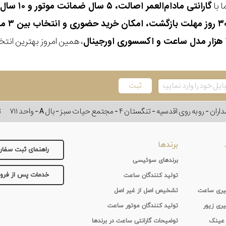
 با
گارانتی مادام‌العمر اصالت، ۵ سال ضمانت موتور و ۱۰ سال تعویض رایگان باتری
، همین امروز بهترین انتخاب
وی اقدسیه - تنگستان ۴ - مجتمع حیات سبز - بال A - واحد ۷۱۱
ت
برندها
راهنمای ثبت سفا
برندهای سوئیسی
خدمات پس از فر
تولید کنندگان ساعت
 گیری ساعت
تشخیص اصل از غیر اصل
یری زیور
تولید کنندگان موتور ساعت
 عینک
توضیحات گارانتی ساعت در برندها