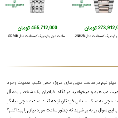
273,912 تومان
455,712,000 تومان
ساعت مچی فردریک کنستانت مدل FC-240CD2NH2B
ساعت مچی فردریک کنستانت مدل FC-220MPWD1SD26B
که میتوانیم در ساعت مچی های امروزه حس کنیم، اهمیت وجود
میت میدهید و میخواهید در نگاه اطرافیان یک شخص ایده آل
اعت مچی به سبک استایل خودتان توجه کنید. ساعت مچی بیانگر
ن سوال رو به رو شوید که چطور ساعت مورد نیازم را پیدا کنم؟