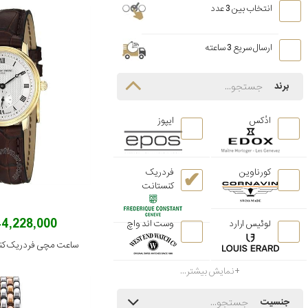
انتخاب بین 3 عدد
ارسال سریع 3 ساعته
برند
ادُکس
ایپوز
کورناوین
فردریک
کنستانت
144,228,000 توم
لوئیس ارارد
وست اند واچ
نمایش بیشتر...
جنسیت