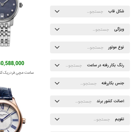
شکل قاب
ویژگی
نوع موتور
180,588,000 توم
رنگ بکار رفته در ساعت
جنس بکاررفته
اصالت کشور برند
تقویم