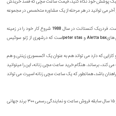
یل و سبک پوشش خود نگاه کنید، قیمت ساعت مچی که قصد خریدش
 در آخر می توانید در هر مرحله از یک مشاوره متخصص در مجموعه
حتما تا به حال نام فردریک کنستانت(Frédérique Constant) به گوش شما رسیده است. فردریک کنستانت در سال 1988 شروع کار خود را در زمینه
ساعت های دست ساز لوکس آغاز کرد. این برند حاصل مشارکت زن و شوهری به نام هایAletta bax و peter stasاست که درشهری از ژنو سوئیس
کارایی که دارد می تواند هم به عنوان یک اکسسوری زینتی و هم
ی کند، برساند. هنگام خرید ساعت مچی زنانه، این را میتوانید
راهتان باشد، همانطور که یک ساعت مچی زنانه اسپرت می تواند
با بیش از ۱۵ سال سابقه فروش ساعت و نمایندگی رسمی ۳۰۰ برند جهانی