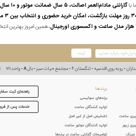
 با
گارانتی مادام‌العمر اصالت، ۵ سال ضمانت موتور و ۱۰ سال تعویض رایگان باتری
، همین امروز بهترین انتخاب
وی اقدسیه - تنگستان ۴ - مجتمع حیات سبز - بال A - واحد ۷۱۱
ت
برندها
راهنمای ثبت سفا
برندهای سوئیسی
خدمات پس از فر
تولید کنندگان ساعت
 گیری ساعت
تشخیص اصل از غیر اصل
یری زیور
تولید کنندگان موتور ساعت
 عینک
توضیحات گارانتی ساعت در برندها