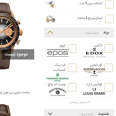
انتخاب بین 3 عدد
ارسال سریع 3 ساعته
برند
ادُکس
ایپوز
موجود نیست
کورناوین
فردریک
کنستانت
لوئیس ارارد
وست اند واچ
نمایش بیشتر...
جنسیت