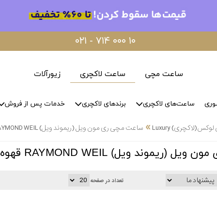
۰۲۱ - ۷۱۴ ۰۰۰ ۱۰
ساعت مچی
ساعت لاکچری
زیورآلات
وری
ساعت‌های لاکچری
برندهای لاکچری
خدمات پس از فروش
»
س(لاکچری) Luxury
ساعت مچی ری مون ویل (ریموند ویل) RAYMOND WEIL قهوه ای لاکچری Luxury(لوکس)
ویل) RAYMOND WEIL قهوه ای لاکچری Luxury(لوکس)
تعداد در صفحه