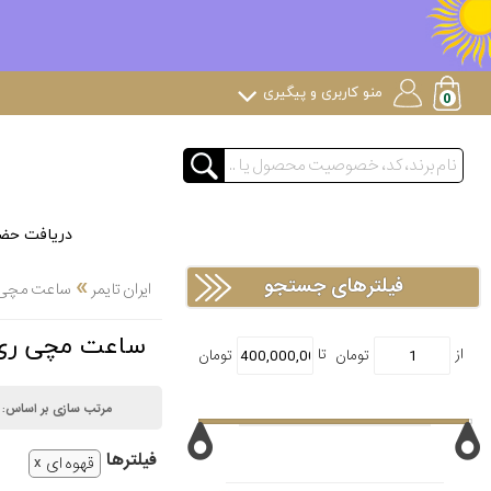
منو کاربری و پیگیری
دریافت حض
»
فیلترهای جستجو
ایران تایمر
ساعت مچی لوک
ساعت مچی ری مون ویل (ریموند 
مرتب سازی بر اساس:
فیلتر‌ها
قهوه ای