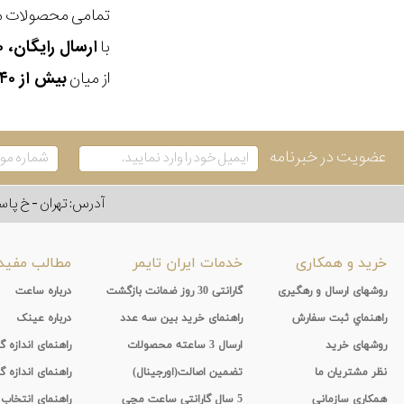
تمامی محصولات ما
با
ارسال رایگان، ۳۰ روز مهلت بازگشت، امکان خرید حضوری و انتخاب بین ۳ محصول
از میان
بیش از ۴۰ هزار مدل ساعت و اکسسوری اورجینال
عضویت در خبرنامه
آدرس: تهران - خ پاسداران - رو به ر
خرید و همکاری
خدمات ایران تایمر
مطالب مفید
روشهای ارسال و رهگیری
گارانتی 30 روز ضمانت بازگشت
درباره ساعت
راهنماي ثبت سفارش
راهنمای خرید بین سه عدد
درباره عینک
روشهای خرید
ارسال 3 ساعته محصولات
راهنمای اندازه
نظر مشتریان ما
تضمین اصالت(اورجینال)
راهنمای اندازه گ
همکاری سازمانی
5 سال گارانتی ساعت مچی
راهنمای انتخاب