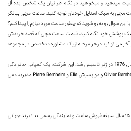
میت میدهید و میخواهید در نگاه اطرافیان یک شخص ایده آل
اعت مچی به سبک استایل خودتان توجه کنید. ساعت مچی بیانگر
ن سوال رو به رو شوید که چطور ساعت مورد نیازم را پیدا کنم؟
یل و سبک پوشش خود نگاه کنید، قیمت ساعت مچی که قصد خریدش
 در آخر می توانید در هر مرحله از یک مشاوره متخصص در مجموعه
«رِمون وِی Raymond Weil » یک کمپانی ساعت سازی لوکسِ سوییسی است که در سال 1976 در ژنو تاسیس شد. این شرکت، یک کمپانی خانوادگی
است که توسط رمون وی(2014-1926) تاسیس شد و اکنون توسط پسرخوانده اش Olivier Bernheim و دو پسرش Elie و Pierre Bernheim مدیریت می
با بیش از ۱۵ سال سابقه فروش ساعت و نمایندگی رسمی ۳۰۰ برند جهانی