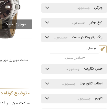
ویژگی
نوع موتور
موجود نیست
رنگ بکار رفته در ساعت
قهوه ای
نمایش بیشتر...
جنس بکاررفته
اصالت کشور برند
توضیح کوتاه در
تقویم
ساعت مچی از قدیم