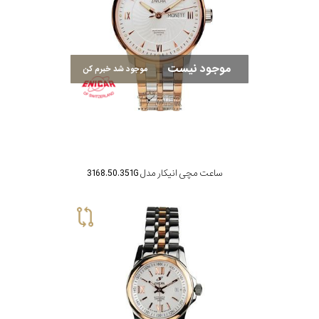
موجود نیست
موجود شد خبرم کن
ساعت مچی انیکار مدل 3168.50.351G