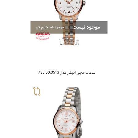
موجود نیست
موجود شد خبرم کن
ساعت مچی انیکار مدل 780.50.351G