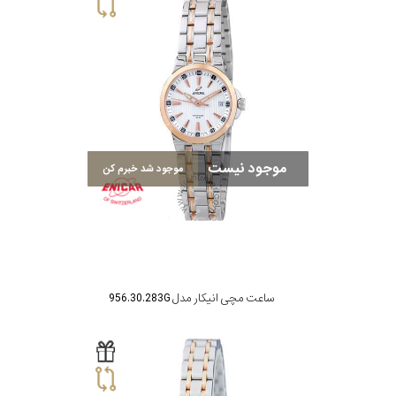
کورناوین
فردریک
کنستانت
موجود نیست
موجود شد خبرم کن
لوئیس
ارارد
وست
اند
واچ
ساعت مچی انیکار مدل 956.30.283G
جنسیت
نمایش
بیشتر...
استایل