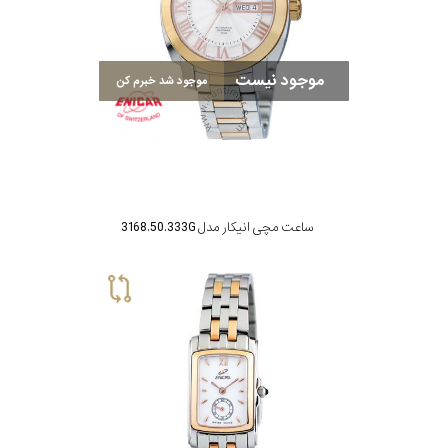
در
برابر
موجود نیست
آب
موجود شد خبرم کن
شکل
قاب
ساعت مچی انیکار مدل 3168.50.333G
ویژگی
نوع
موتور
رنگ
بکار
مسی