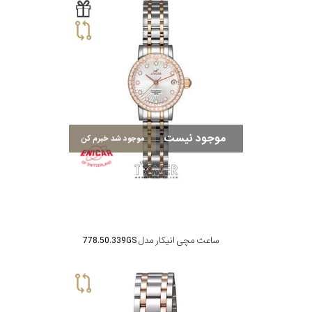
موجود نیست
موجود شد خبرم کن
ساعت مچی انیکار مدل 778.50.339GS