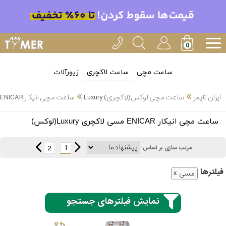
ساعت مچی
ساعت لاکچری
زیورآلات
»
»
ایران تایمر
ساعت مچی لوکس(لاکچری) Luxury
ساعت مچی انیکار ENICAR مسی لاکچری Luxury(لوکس)
انتخاب
ساعت مچی انیکار ENICAR مسی لاکچری Luxury(لوکس)
بین 3
ارسال
عدد
1
2
مرتب سازی بر اساس:
سریع
برند
فیلتر‌ها
مسی
3
ادُکس
ساعته
نمایش فیلترهای جستجو
ایپوز