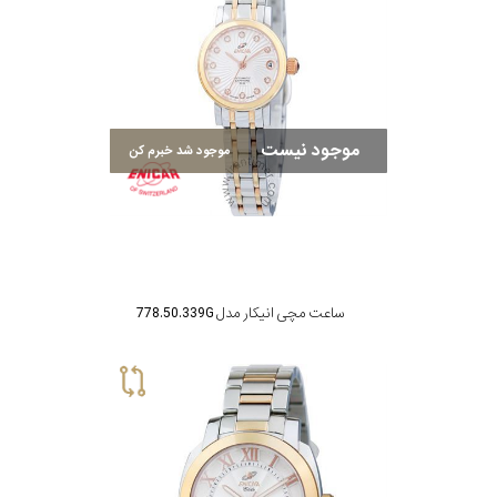
رده
محدوده
عرض
موجود نیست
موجود شد خبرم کن
قاب
طرح
بند
ساعت مچی انیکار مدل 778.50.339G
طرح
صفحه
مقاوم