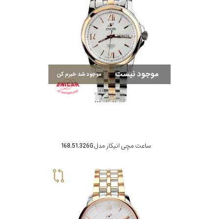
موجود نیست
موجود شد خبرم کن
ساعت مچی انیکار مدل 168.51.326G