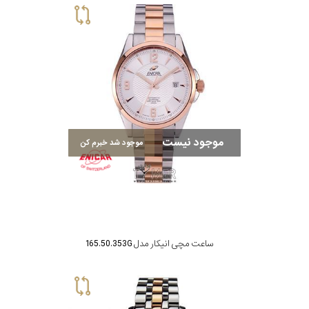
موجود نیست
موجود شد خبرم کن
ساعت مچی انیکار مدل 165.50.353G