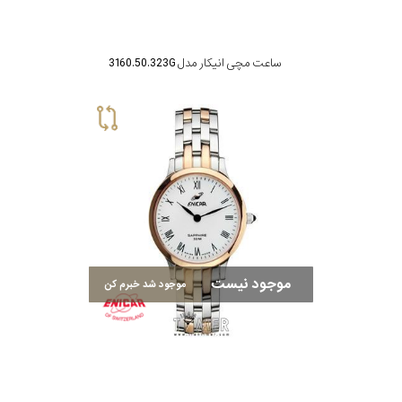
ساعت مچی انیکار مدل 3160.50.323G
موجود نیست
موجود شد خبرم کن