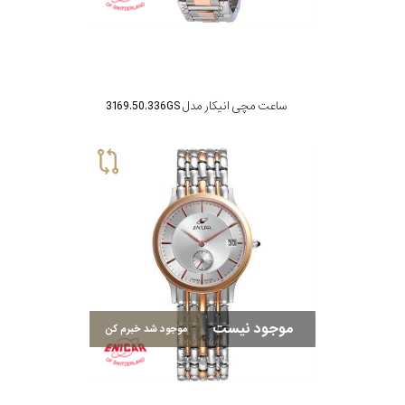
جنس
بند
ساعت مچی انیکار مدل 3169.50.336GS
موجود نیست
موجود شد خبرم کن