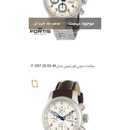
در
برابر
موجود نیست
آب
موجود شد خبرم کن
شکل
قاب
ساعت مچی فورتیس مدل F-597.20.92-M
ویژگی
نوع
موتور
رنگ
بکار
کرم