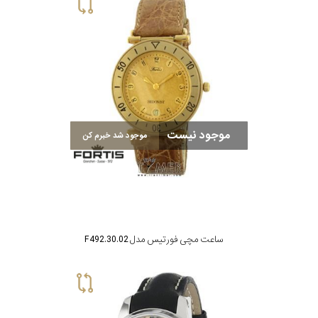
کورناوین
فردریک
کنستانت
موجود نیست
موجود شد خبرم کن
لوئیس
ارارد
وست
اند
واچ
ساعت مچی فورتیس مدل F492.30.02
جنسیت
نمایش
بیشتر...
استایل