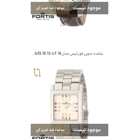
رفته
موجود نیست
نمایش
موجود شد خبرم کن
بیشتر...
در
ساعت
جنس
ساعت مچی فورتیس مدل F-635.10.12-LF.16
بکاررفته
اصالت
کشور
برند
تقویم
موجود نیست
موجود شد خبرم کن