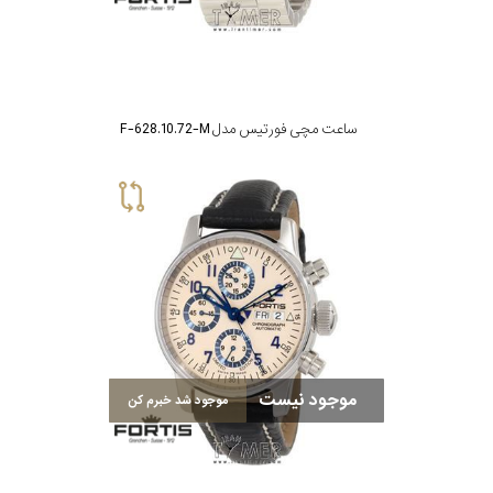
جنس
بند
ساعت مچی فورتیس مدل F-628.10.72-M
موجود نیست
موجود شد خبرم کن