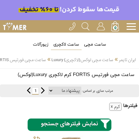
ساعت مچی
ساعت لاکچری
زیورآلات
»
»
ایران تایمر
ساعت مچی لوکس(لاکچری) Luxury
ساعت مچی فورتیس FORTIS کرم لاکچری Luxury(لوکس)
انتخاب
ساعت مچی فورتیس FORTIS کرم لاکچری Luxury(لوکس)
بین 3
ارسال
عدد
1
مرتب سازی بر اساس:
سریع
برند
فیلتر‌ها
کرم
3
ادُکس
ساعته
نمایش فیلترهای جستجو
ایپوز