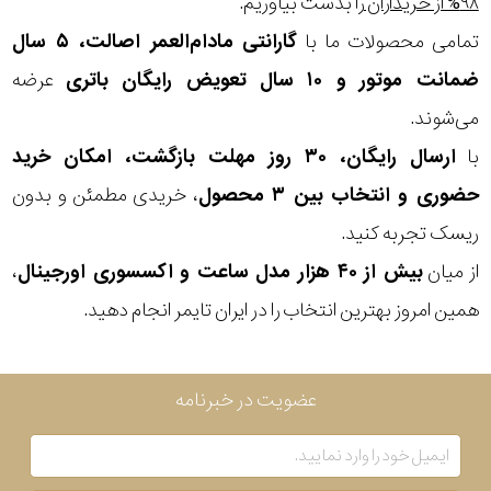
۹۸% از خریداران
را بدست بیاوریم.
تمامی محصولات ما با
گارانتی مادام‌العمر اصالت، ۵ سال
بکاررفته
چرم
ضمانت موتور و ۱۰ سال تعویض رایگان باتری
عرضه
نمایش
طبیعی
بیشتر...
می‌شوند.
با
ارسال رایگان، ۳۰ روز مهلت بازگشت، امکان خرید
رنگ
حضوری و انتخاب بین ۳ محصول
، خریدی مطمئن و بدون
بکار
ریسک تجربه کنید.
رفته
از میان
بیش از ۴۰ هزار مدل ساعت و اکسسوری اورجینال
،
منبع
همین امروز بهترین انتخاب را در ایران تایمر انجام دهید.
تغذیه
عضویت در خبرنامه
گارانتی
اصالت