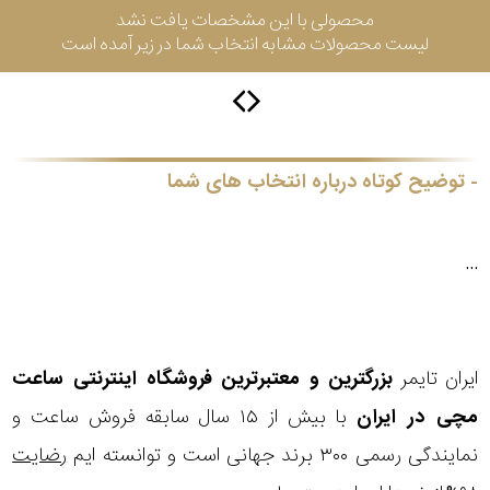
محصولی با این مشخصات یافت نشد
جی
لیست محصولات مشابه انتخاب شما در زیر آمده است
باتری
ساعت
-
رناتا
هایتون
توضیح کوتاه درباره انتخاب های شما
سیتیزن
...
سلکشن
ایران تایمر
بزرگترین و معتبرترین فروشگاه اینترنتی
ساعت
نوع
نمایش
مچی
در ایران
با بیش از ۱۵ سال سابقه فروش ساعت و
بیشتر...
محصول
نمایندگی رسمی ۳۰۰ برند جهانی است و توانسته ایم
رضایت
جنس