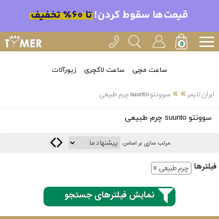
ساعت مچی
ساعت لاکچری
زیورآلات
»
»
ایران تایمر
سوونتو suunto چرم طبیعی
انتخاب
سوونتو suunto چرم طبیعی
بین 3
ارسال
عدد
مرتب سازی بر اساس:
سریع
برند
فیلتر‌ها
چرم طبیعی
3
ایران
ساعته
تایمر-
نمایش فیلترهای جستجو
خدمات
پی