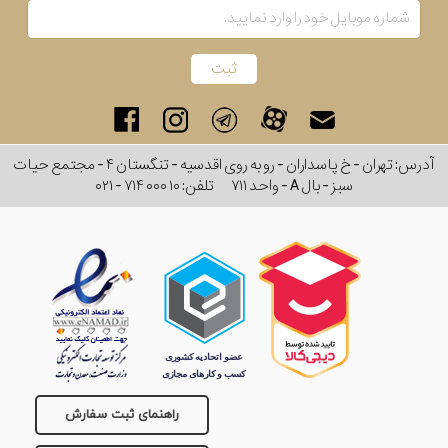
کشور
برند
سایز
آدرس: تهران - خ پاسداران - رو به روی اقدسیه - تنگستان ۴ - مجتمع حیات
باتری
سبز - بال A - واحد ۷۱۱
تلفن:
۰۲۱ - ۷۱۴ ۰۰۰ ۱۰
سایز
بند
جنسیت
راهنمای ثبت سفارش