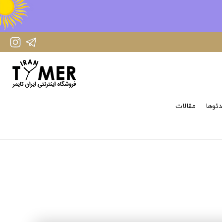
IranTimer Instagram Page
IranTimer Telegram channel
ئوها
مقالات