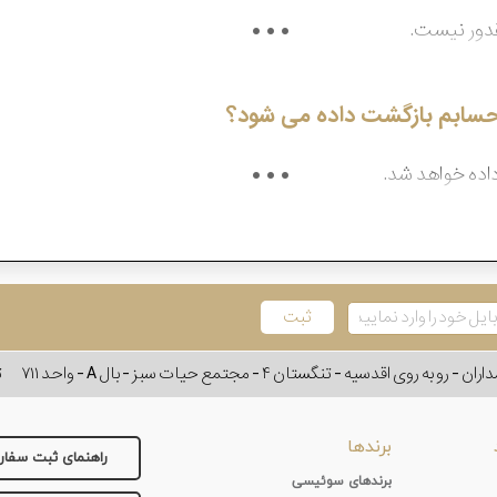
قدور نیست.
ه حسابم بازگشت داده می شود؟
وی اقدسیه - تنگستان ۴ - مجتمع حیات سبز - بال A - واحد ۷۱۱
ت
برندها
راهنمای ثبت سفا
برندهای سوئیسی