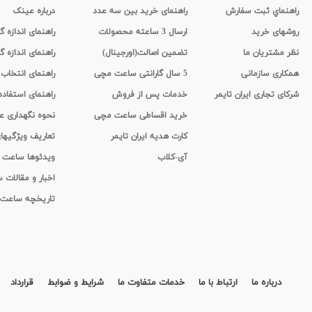
راهنماي ثبت سفارش
راهنمای خرید بین سه عدد
درباره عینک
روشهای خرید
ارسال 3 ساعته محصولات
راهنمای اندازه
نظر مشتریان ما
تضمین اصالت(اورجینال)
راهنمای اندازه گ
همکاری سازمانی
5 سال گارانتی ساعت مچی
راهنمای انتخاب
شرکای تجاری ایران تایمر
خدمات پس از فروش
راهنمای استفاد
خرید اقساطی ساعت مچی
نحوه نگهداری 
کارت هدیه ایران تایمر
تعاریف ویژگیه
آی-کلاب
ویدئوها ساعت
اخبار و مقالات
تاریخچه ساعت
درباره ما
ارتباط با ما
خدمات متفاوت ما
شرایط و ضوابط
قرارداد