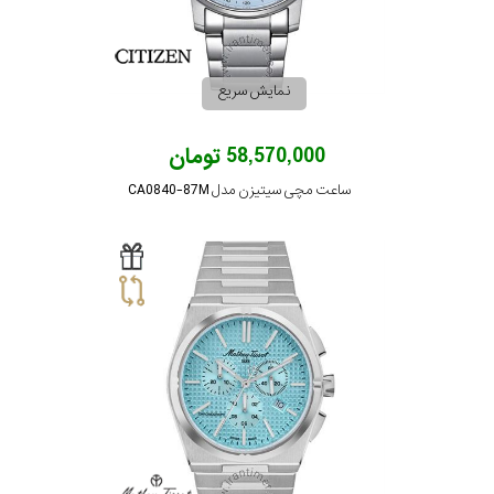
رنگ
بکار
نمایش سریع
رفته
58,570,000 تومان
در
ساعت مچی سیتیزن مدل CA0840-87M
ساعت
جنس
بکاررفته
اصالت
کشور
برند