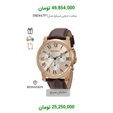
46,854,000 تومان
ساعت مچی سیکو مدل SNDX67P1
نمایش سریع
25,250,000 تومان