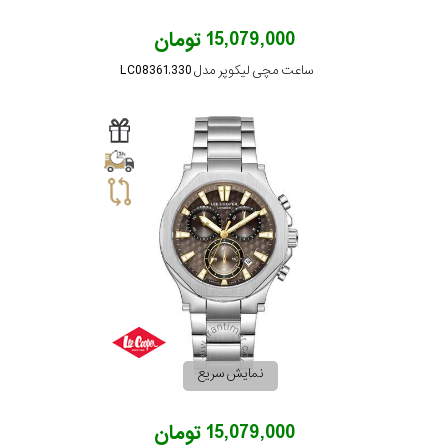
15,079,000 تومان
ساعت مچی لیکوپر مدل LC08361.330
نمایش سریع
15,079,000 تومان