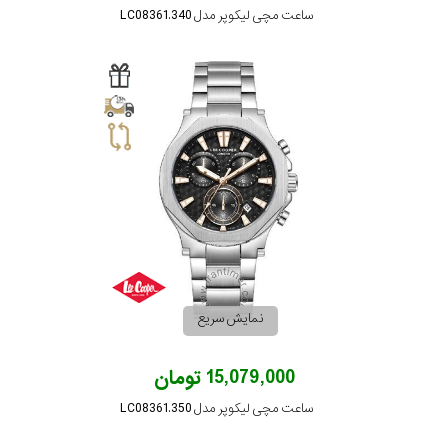
ساعت مچی لیکوپر مدل LC08361.340
نمایش سریع
15,079,000 تومان
ساعت مچی لیکوپر مدل LC08361.350