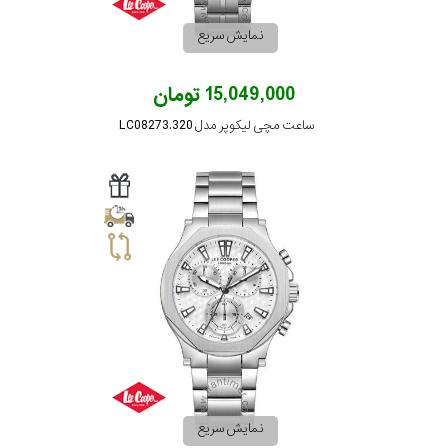
نمایش سریع
15,049,000 تومان
ساعت مچی لیکوپر مدل LC08273.320
نمایش سریع