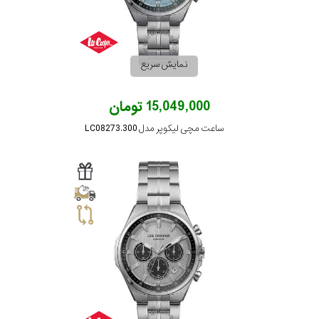
نمایش سریع
15,049,000 تومان
ساعت مچی لیکوپر مدل LC08273.300