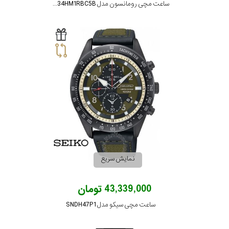
ساعت مچی رومانسون مدل TL0334HM1RBC5B
نمایش سریع
43,339,000 تومان
ساعت مچی سیکو مدل SNDH47P1