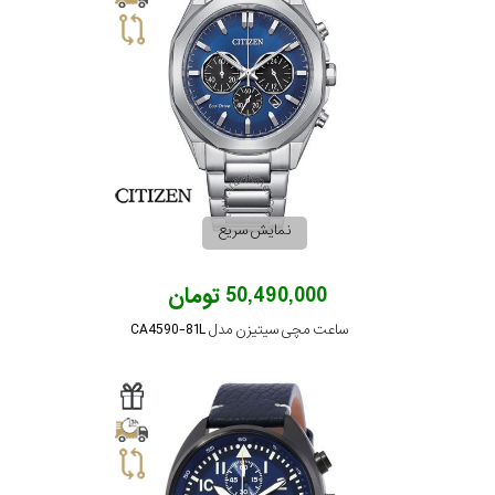
نمایش سریع
50,490,000 تومان
ساعت مچی سیتیزن مدل CA4590-81L