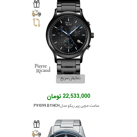
نمایش سریع
22,533,000 تومان
ساعت مچی پیر ریکو مدل P91099.B114CH