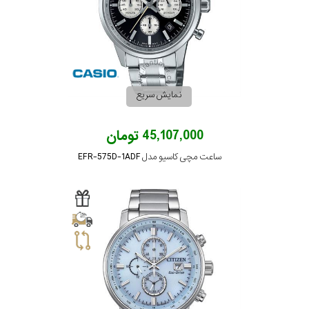
در
برابر
آب
نمایش سریع
شکل
قاب
45,107,000 تومان
ساعت مچی کاسیو مدل EFR-575D-1ADF
ویژگی
کورنوگراف
نمایش
بیشتر...
نوع
موتور