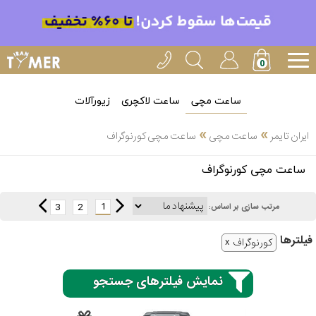
ساعت مچی
ساعت لاکچری
زیورآلات
»
»
ایران تایمر
ساعت مچی
ساعت مچی کورنوگراف
انتخاب
ساعت مچی کورنوگراف
بین 3
ارسال
عدد
1
3
2
مرتب سازی بر اساس:
سریع
برند
فیلتر‌ها
کورنوگراف
3
کاسیو
ساعته
نمایش فیلترهای جستجو
سیکو