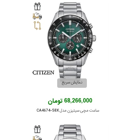
نمایش سریع
68,266,000 تومان
ساعت مچی سیتیزن مدل CA4674-58X