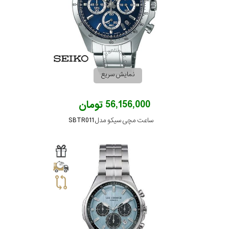
نمایش سریع
56,156,000 تومان
ساعت مچی سیکو مدل SBTR011