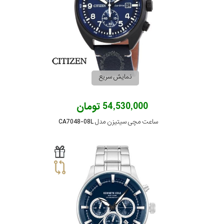
نمایش سریع
54,530,000 تومان
ساعت مچی سیتیزن مدل CA7048-08L