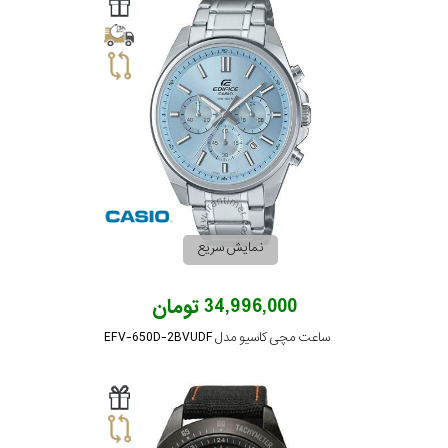
سیتیزن
اورینت
کاتر
پیلار
نمایش سریع
جگوار
34,996,000 تومان
ساعت مچی کاسیو مدل EFV-650D-2BVUDF
جنسیت
لیکوپر
استایل
آدیداس