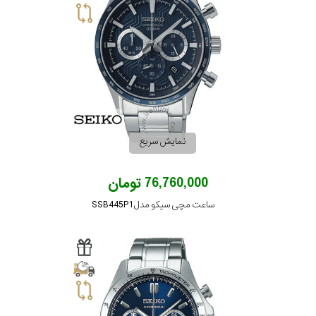
نمایش سریع
76,760,000 تومان
ساعت مچی سیکو مدل SSB445P1