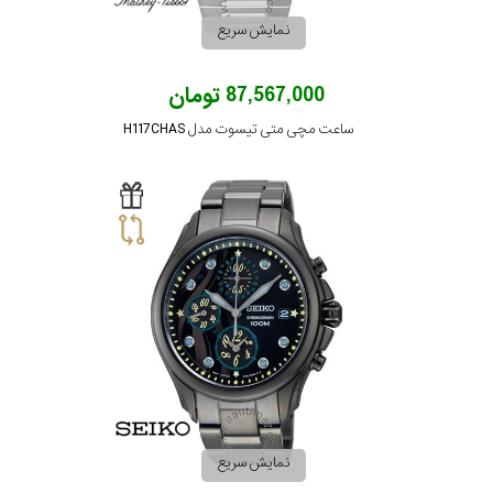
نمایش سریع
تقویم
87,567,000 تومان
جنس
ساعت مچی متی تیسوت مدل H117CHAS
بند
نمایش سریع