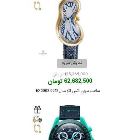
نمایش سریع
125,365,000 تومان
62,682,500 تومان
ساعت مچی اکس اکو مدل EX0002.0012