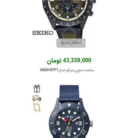
در
برابر
آب
نمایش سریع
شکل
قاب
43,339,000 تومان
ساعت مچی سیکو مدل SNDH47P1
ویژگی
نوع
موتور
رنگ
بکار