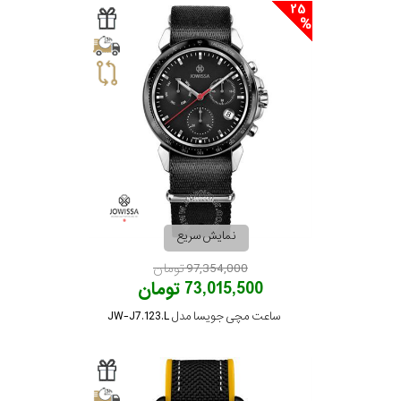
25
نمایش سریع
97,354,000 تومان
73,015,500 تومان
ساعت مچی جویسا مدل JW-J7.123.L