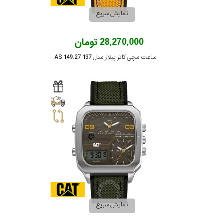
جنس
نمایش سریع
بند
برزنت
28,270,000 تومان
نمایش
بیشتر...
ساعت مچی کاتر پیلار مدل AS.149.27.137
نمایش سریع