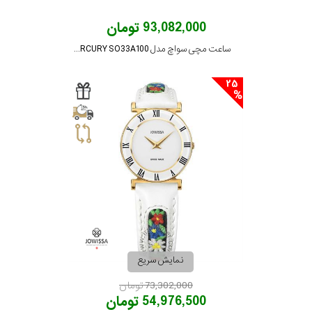
93,082,000 تومان
ساعت مچی سواچ مدل MISSION TO MERCURY SO33A100
25
نمایش سریع
73,302,000 تومان
54,976,500 تومان