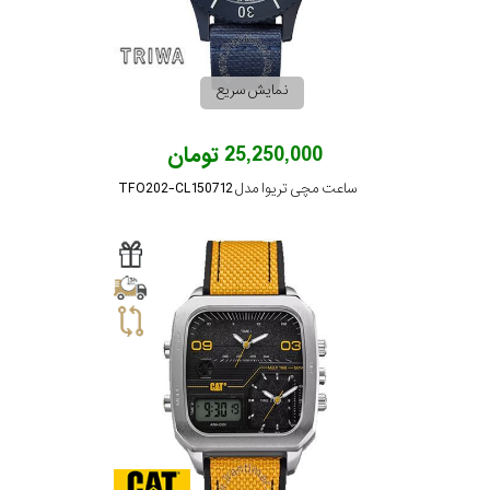
رفته
در
نمایش سریع
ساعت
25,250,000 تومان
جنس
ساعت مچی تریوا مدل TFO202-CL150712
بکاررفته
اصالت
کشور
برند
تقویم