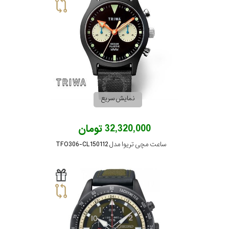
رده
متی
محدوده
تیسوت
عرض
مازراتی
قاب
نمایش سریع
نمایش
طرح
بیشتر...
32,320,000 تومان
بند
ساعت مچی تریوا مدل TFO306-CL150112
طرح
صفحه
مقاوم