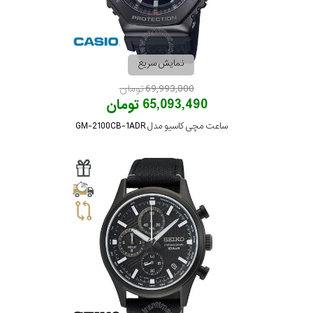
نمایش سریع
69,993,000 تومان
65,093,490 تومان
ساعت مچی کاسیو مدل GM-2100CB-1ADR