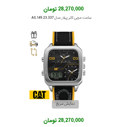
28,270,000 تومان
ساعت مچی کاتر پیلار مدل AS.149.23.337
نمایش سریع
28,270,000 تومان