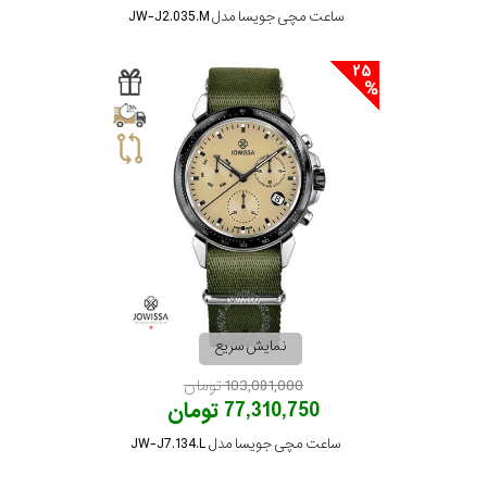
ساعت مچی جویسا مدل JW-J2.035.M
25
نمایش سریع
103,081,000 تومان
77,310,750 تومان
ساعت مچی جویسا مدل JW-J7.134.L