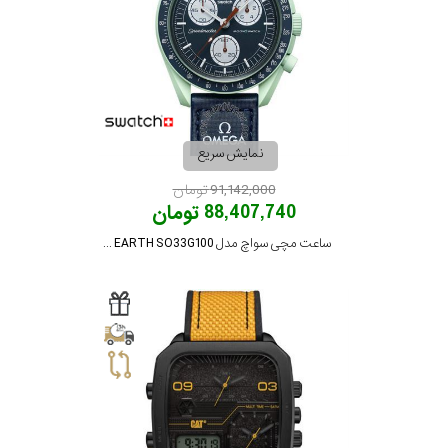
نمایش سریع
91,142,000 تومان
88,407,740 تومان
ساعت مچی سواچ مدل MISSION ON EARTH SO33G100