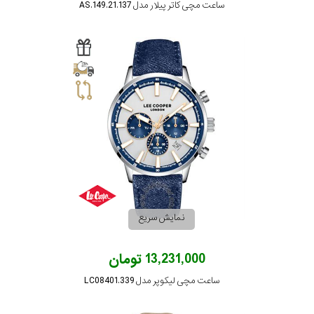
ساعت مچی کاتر پیلار مدل AS.149.21.137
نمایش سریع
13,231,000 تومان
ساعت مچی لیکوپر مدل LC08401.339