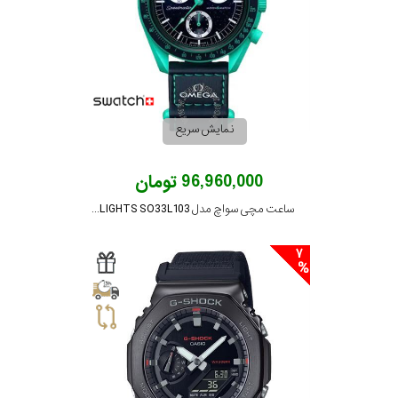
نمایش سریع
96,960,000 تومان
ساعت مچی سواچ مدل MISSION ON EARTH - POLAR LIGHTS SO33L103
7