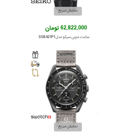
نمایش سریع
62,822,000 تومان
ساعت مچی سیکو مدل SSB421P1
نمایش سریع