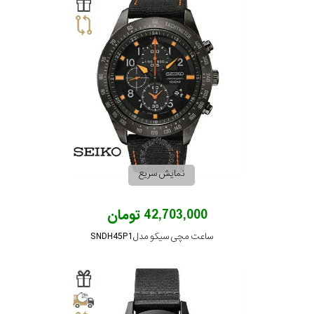
سیتیزن
اورینت
کاتر
پیلار
نمایش سریع
جگوار
42,703,000 تومان
ساعت مچی سیکو مدل SNDH45P1
جنسیت
لیکوپر
استایل
آدیداس