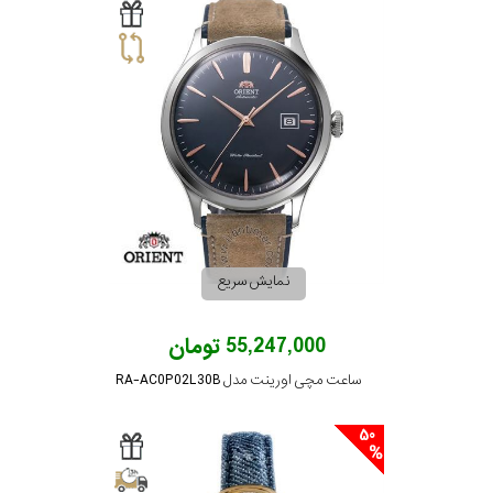
نمایش سریع
55,247,000 تومان
ساعت مچی اورینت مدل RA-AC0P02L30B
50