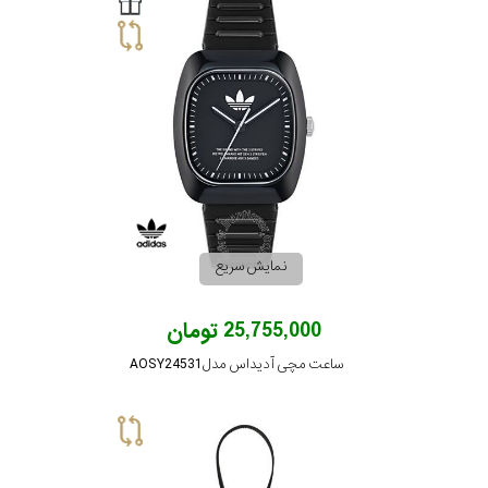
نمایش سریع
25,755,000 تومان
ساعت مچی آدیداس مدل AOSY24531