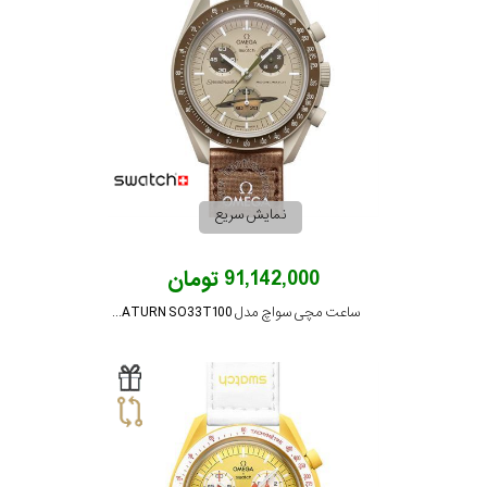
نمایش سریع
91,142,000 تومان
ساعت مچی سواچ مدل MISSION TO SATURN SO33T100