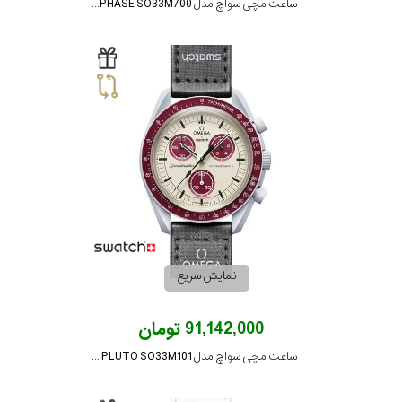
ساعت مچی سواچ مدل MISSION TO EARTHPHASE SO33M700
نمایش سریع
91,142,000 تومان
ساعت مچی سواچ مدل MISSION TO PLUTO SO33M101