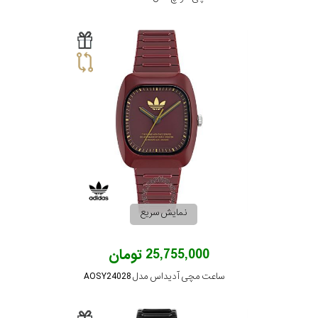
نمایش سریع
25,755,000 تومان
ساعت مچی آدیداس مدل AOSY24028