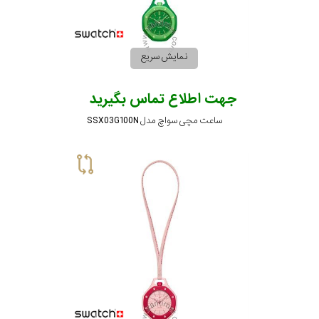
نمایش سریع
جهت اطلاع تماس بگیرید
ساعت مچی سواچ مدل SSX03G100N