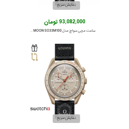
نمایش سریع
93,082,000 تومان
ساعت مچی سواچ مدل MISSION TO THE MOON SO33M100
نمایش سریع