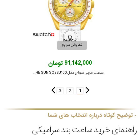
نمایش سریع
91,142,000 تومان
ساعت مچی سواچ مدل MISSION TO THE SUN SO33J100
1
3
2
توضیح کوتاه درباره انتخاب های شما
راهنمای خرید ساعت بند سرامیکی