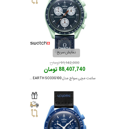
در
برابر
آب
شکل
قاب
نمایش سریع
91,142,000 تومان
ویژگی
88,407,740 تومان
ساعت مچی سواچ مدل MISSION ON EARTH SO33G100
نوع
موتور
رنگ
بکار