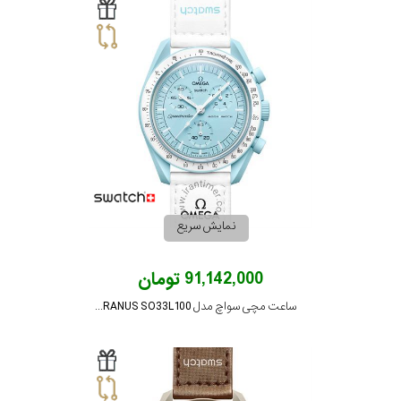
نمایش سریع
91,142,000 تومان
ساعت مچی سواچ مدل MISSION TO URANUS SO33L100