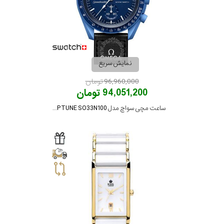
رفته
در
ساعت
نمایش سریع
جنس
96,960,000 تومان
94,051,200 تومان
بکاررفته
سرامیک
ساعت مچی سواچ مدل MISSION TO NEPTUNE SO33N100
نمایش
بیشتر...
اصالت
کشور
برند
تقویم