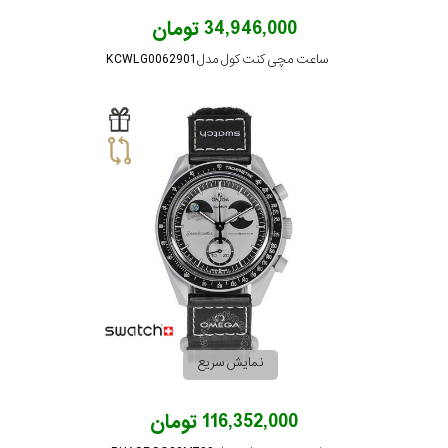
34,946,000 تومان
ساعت مچی کنت کول مدل KCWLG0062901
نمایش سریع
116,352,000 تومان