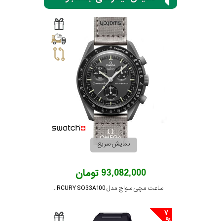
سیتیزن
اورینت
کاتر
پیلار
نمایش سریع
جگوار
93,082,000 تومان
جنسیت
لیکوپر
ساعت مچی سواچ مدل MISSION TO MERCURY SO33A100
استایل
7
آدیداس