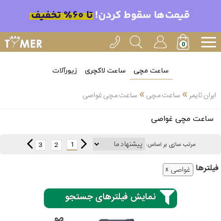
ساعت مچی
ساعت لاکچری
زیورآلات
»
»
ایران تایمر
ساعت مچی
ساعت مچی غواصی
انتخاب
ساعت مچی غواصی
بین 3
ارسال
عدد
1
3
2
مرتب سازی بر اساس:
سریع
برند
فیلتر‌ها
غواصی
3
کاسیو
ساعته
نمایش فیلترهای جستجو
سیکو