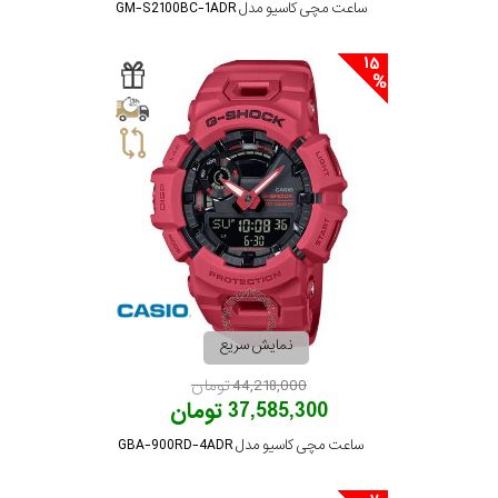
ساعت مچی کاسیو مدل GM-S2100BC-1ADR
15
نمایش سریع
44,218,000 تومان
37,585,300 تومان
ساعت مچی کاسیو مدل GBA-900RD-4ADR