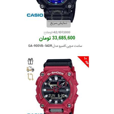
نمایش سریع
42,107,000 تومان
33,685,600 تومان
ساعت مچی کاسیو مدل GA-900VB-1ADR
10