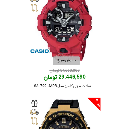
نمایش سریع
31,663,000 تومان
29,446,590 تومان
ساعت مچی کاسیو مدل GA-700-4ADR
7