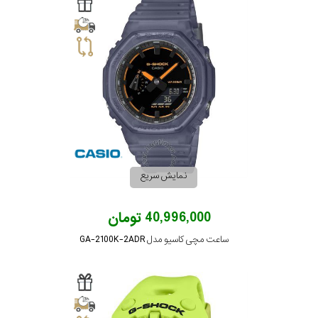
سیتیزن
اورینت
کاتر
پیلار
نمایش سریع
جگوار
40,996,000 تومان
ساعت مچی کاسیو مدل GA-2100K-2ADR
جنسیت
لیکوپر
استایل
آدیداس