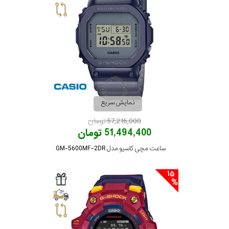
نمایش سریع
57,216,000 تومان
51,494,400 تومان
ساعت مچی کاسیو مدل GM-5600MF-2DR
15