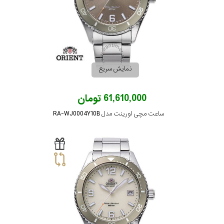
مقاوم
در
برابر
نمایش سریع
آب
61,610,000 تومان
شکل
ساعت مچی اورینت مدل RA-WJ0004Y10B
قاب
ویژگی
نوع
موتور