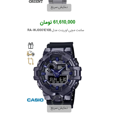
نمایش سریع
تقویم
61,610,000 تومان
جنس
ساعت مچی اورینت مدل RA-WJ0001E10B
بند
نمایش سریع