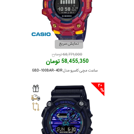
نمایش سریع
68,771,000 تومان
58,455,350 تومان
ساعت مچی کاسیو مدل GBD-100BAR-4DR
20