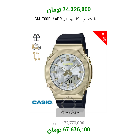
74,326,000 تومان
ساعت مچی کاسیو مدل GM-700P-6ADR
7
نمایش سریع
72,770,000 تومان
67,676,100 تومان