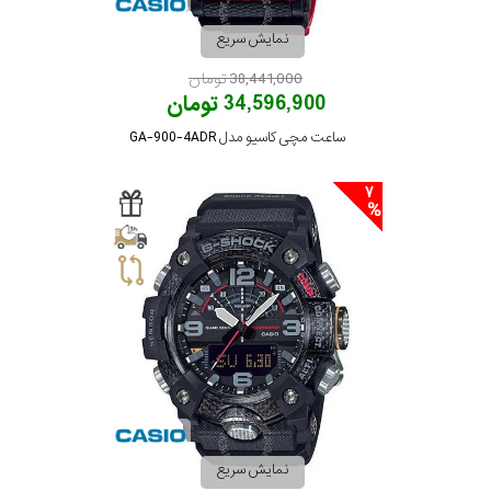
نمایش سریع
38,441,000 تومان
34,596,900 تومان
ساعت مچی کاسیو مدل GA-900-4ADR
7
نمایش سریع