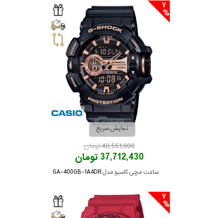
7
نمایش سریع
40,551,000 تومان
37,712,430 تومان
ساعت مچی کاسیو مدل GA-400GB-1A4DR
7