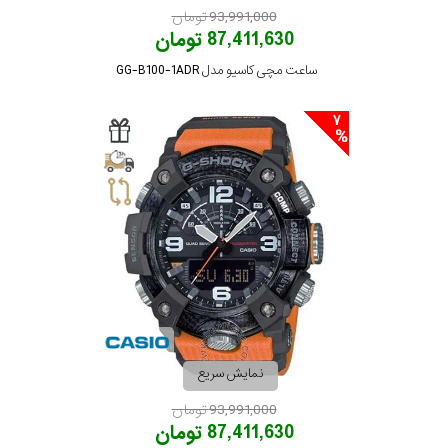
93,991,000 تومان
87,411,630 تومان
ساعت مچی کاسیو مدل GG-B100-1ADR
7
نمایش سریع
93,991,000 تومان
87,411,630 تومان