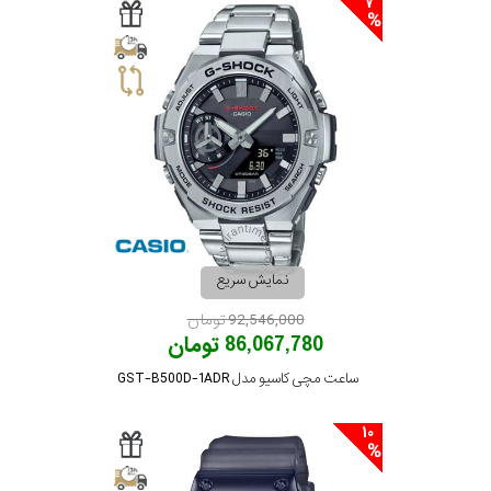
7
نمایش سریع
92,546,000 تومان
86,067,780 تومان
ساعت مچی کاسیو مدل GST-B500D-1ADR
10