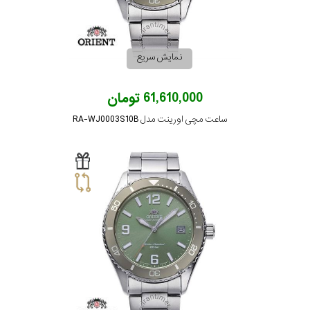
رنگ
بکار
نمایش سریع
رفته
61,610,000 تومان
در
ساعت مچی اورینت مدل RA-WJ0003S10B
ساعت
جنس
بکاررفته
اصالت
کشور
برند