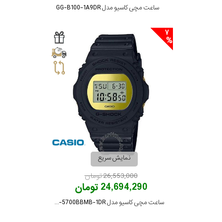
ساعت مچی کاسیو مدل GG-B100-1A9DR
7
نمایش سریع
26,553,000 تومان
24,694,290 تومان
ساعت مچی کاسیو مدل DW-5700BBMB-1DR