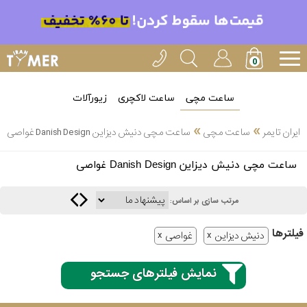
ساعت مچی
ساعت لاکچری
زیورآلات
»
»
ایران تایمر
ساعت مچی
ساعت مچی دنیش دیزاین Danish Design غواصی
انتخاب
ساعت مچی دنیش دیزاین Danish Design غواصی
بین 3
ارسال
عدد
مرتب سازی بر اساس:
سریع
برند
فیلتر‌ها
دنیش دیزاین
غواصی
3
کاسیو
ساعته
نمایش فیلترهای جستجو
سیکو