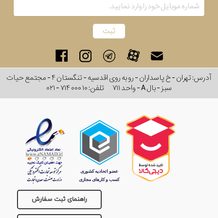
رنگ
بکار
رفته
در
آدرس: تهران - خ پاسداران - رو به روی اقدسیه - تنگستان ۴ - مجتمع حیات
سبز - بال A - واحد ۷۱۱
تلفن:
۰۲۱ - ۷۱۴ ۰۰۰ ۱۰
ساعت
جنس
بکاررفته
اصالت
کشور
راهنمای ثبت سفارش
برند