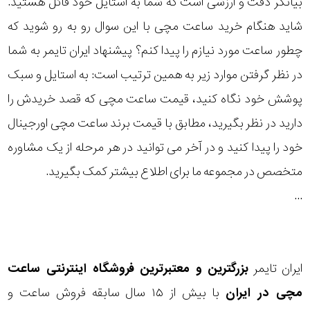
بیانگر دقت و ارزشی است که شما به استایل خود قائل هستید.
رده
شاید هنگام خرید ساعت مچی با این سوال رو به رو شوید که
غواصی
چطور ساعت مورد نیازم را پیدا کنم؟ پیشنهاد ایران تایمر به شما
متی
تیسوت
در نظر گرفتن موارد زیر به همین ترتیب است: به استایل و سبک
نمایش
بیشتر...
پوشش خود نگاه کنید، قیمت ساعت مچی که قصد خریدش را
دنیش
دیزاین
محدوده
دارید در نظر بگیرید، مطابق با قیمت برند ساعت مچی اورجینال
عرض
خود را پیدا کنید و در آخر می توانید در هر مرحله از یک مشاوره
نمایش
بیشتر...
متخصص در مجموعه ما برای اطلاع بیشتر کمک بگیرید.
قاب
...
طرح
بند
ایران تایمر
بزرگترین و معتبرترین فروشگاه اینترنتی
ساعت
طرح
مچی
در ایران
با بیش از ۱۵ سال سابقه فروش ساعت و
صفحه