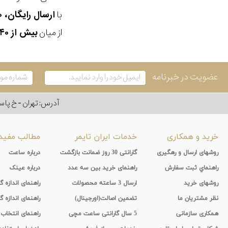
با
ارسال رایگان، ۳۰ روز مهلت بازگشت، امکان خرید حضوری و انتخاب بین ۳ محصول
از میان
بیش از ۴۰ هزار مدل ساعت و اکسسوری اورجینال
عضویت در خبرنامه
آدرس: تهران - خ پاسداران - رو به ر
خرید و همکاری
خدمات ایران تایمر
مطالب مفید
روشهای ارسال و رهگیری
گارانتی 30 روز ضمانت بازگشت
درباره ساعت
راهنماي ثبت سفارش
راهنمای خرید بین سه عدد
درباره عینک
روشهای خرید
ارسال 3 ساعته محصولات
راهنمای اندازه
نظر مشتریان ما
تضمین اصالت(اورجینال)
راهنمای اندازه گ
همکاری سازمانی
5 سال گارانتی ساعت مچی
راهنمای انتخاب