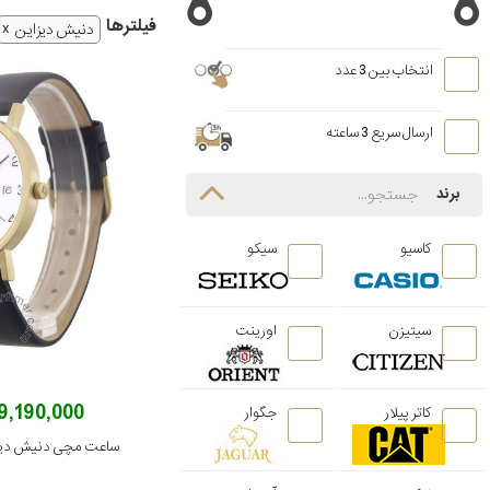
فیلتر‌ها
دنیش دیزاین
انتخاب بین 3 عدد
ارسال سریع 3 ساعته
برند
کاسیو
سیکو
سیتیزن
اورینت
19,190,000 توم
کاتر پیلار
جگوار
ساعت مچی دنیش دیزاین مدل