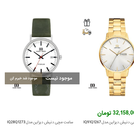
موجود نیست
موجود شد خبرم کن
32,158 تومان
یش دیزاین مدل IQ91Q1267
ساعت مچی دنیش دیزاین مدل IQ28Q1273