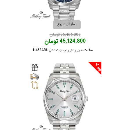
رنگ
بکار
نمایش سریع
رفته
56,406,000 تومان
45,124,800 تومان
در
ساعت مچی متی تیسوت مدل H453ABU
ساعت
10
جنس
بکاررفته
اصالت
کشور
برند