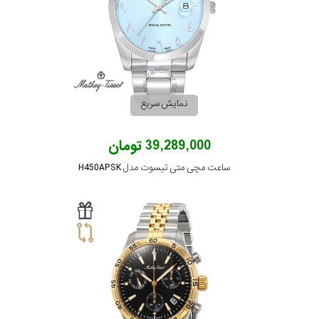
نمایش سریع
39,289,000 تومان
ساعت مچی متی تیسوت مدل H450APSK