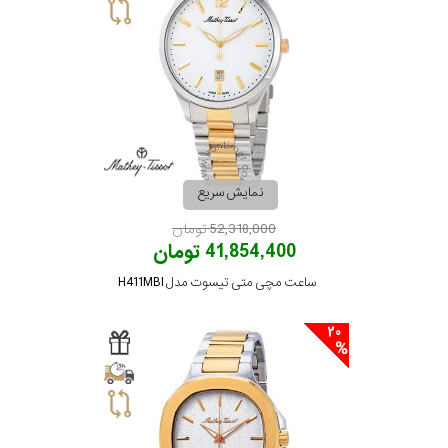
بیشتر...
استایل
متی
تیسوت
رده
مازراتی
محدوده
نمایش سریع
عرض
نمایش
52,318,000 تومان
بیشتر...
41,854,400 تومان
قاب
ساعت مچی متی تیسوت مدل H411MBI
طرح
20
بند
طرح
صفحه