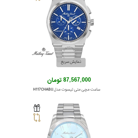
نمایش سریع
87,567,000 تومان
ساعت مچی متی تیسوت مدل H117CHABU