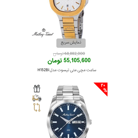
مقاوم
در
برابر
نمایش سریع
آب
68,882,000 تومان
55,105,600 تومان
شکل
ساعت مچی متی تیسوت مدل H152BI
قاب
20
ویژگی
نوع
موتور