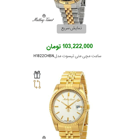
نمایش سریع
103,222,000 تومان
ساعت مچی متی تیسوت مدل H1822CHBN