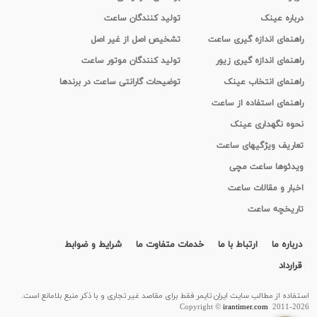
درباره عینک
تولید کنندگان ساعت
راهنمای اندازه گیری ساعت
تشخیص اصل از غیر اصل
راهنمای اندازه گیری زیور
تولید کنندگان موتور ساعت
راهنمای انتخاب عینک
توضیحات گارانتی ساعت در برندها
راهنمای استفاده از ساعت
نحوه نگهداری عینک
تعاریف ویژگیهای ساعت
ویدئوها ساعت مچی
اخبار و مقالات ساعت
تاریخچه ساعت
درباره ما
ارتباط با ما
خدمات متفاوت ما
شرایط و ضوابط
قرارداد
استفاده از مطالب سايت ایران تایمر فقط برای مقاصد غیر تجاری و با ذکر منبع بلامانع است.
Copyright ©
irantimer.com
2011-2026