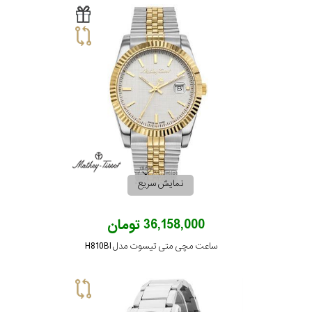
نمایش سریع
36,158,000 تومان
ساعت مچی متی تیسوت مدل H810BI