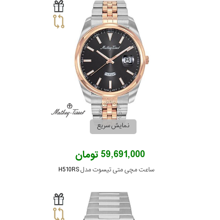
نمایش سریع
59,691,000 تومان
ساعت مچی متی تیسوت مدل H510RS