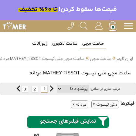
ساعت مچی
ساعت لاکچری
زیورآلات
»
»
ایران تایمر
ساعت مچی
ساعت مچی متی تیسوت MATHEY TISSOT مردانه
انتخاب
ساعت مچی متی تیسوت MATHEY TISSOT مردانه
بین 3
ارسال
عدد
1
3
2
مرتب سازی بر اساس:
سریع
برند
فیلتر‌ها
متی تیسوت
مردانه
3
کاسیو
ساعته
نمایش فیلترهای جستجو
سیکو