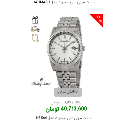
ساعت مچی متی تیسوت مدل H411MABU
20
نمایش سریع
50,892,000 تومان
40,713,600 تومان
ساعت مچی متی تیسوت مدل H810AI