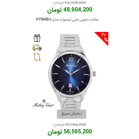
54,338,000 تومان
48,904,200 تومان
ساعت مچی متی تیسوت مدل H118ABU
20
نمایش سریع
70,744,000 تومان
56,595,200 تومان