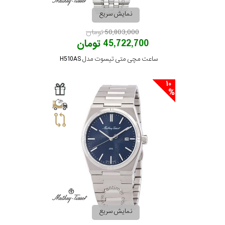
نمایش سریع
تقویم
50,803,000 تومان
45,722,700 تومان
جنس
ساعت مچی متی تیسوت مدل H510AS
بند
10
نمایش سریع