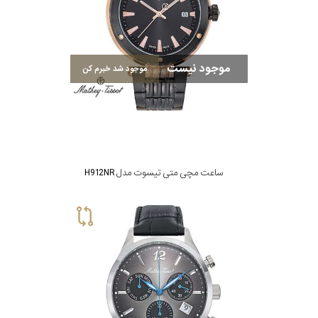
موجود نیست
موجود شد خبرم کن
ساعت مچی متی تیسوت مدل H912NR