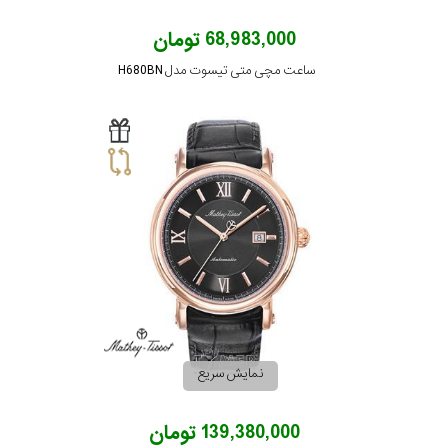
68,983,000 تومان
ساعت مچی متی تیسوت مدل H680BN
نمایش سریع
139,380,000 تومان