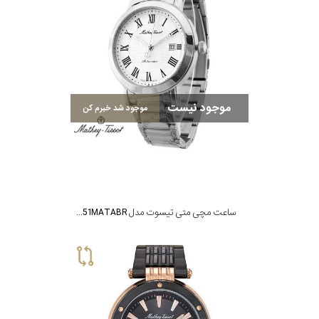
موجود نیست
موجود شد خبرم کن
ساعت مچی متی تیسوت مدل H611251MATABR