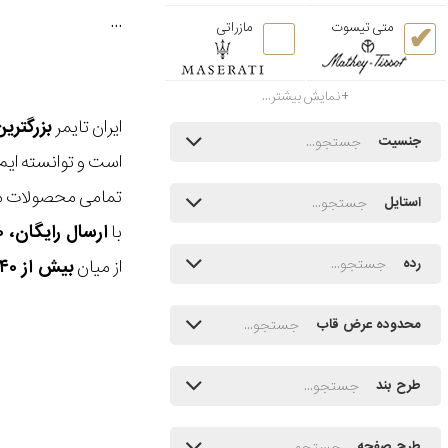
...
متی تیسوت
مازراتی
نمایش بیشتر...
ایران تایمر
بزرگتری
جنسیت
است و توانسته ایم
تمامی محصولات ما
استایل
با
ارسال رایگان، ۳۰ روز مهلت بازگشت، امکان خرید حضوری و انتخاب بین ۳ محصول
از میان
بیش از ۴۰ هزار مدل ساعت و اکسسوری اورجینال
رده
محدوده عرض قاب
طرح بند
طرح صفحه