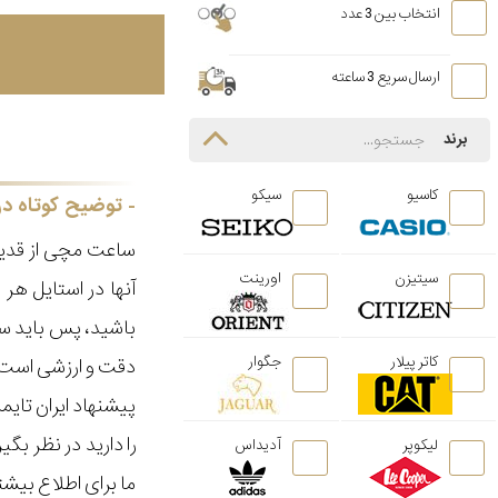
انتخاب بین 3 عدد
ارسال سریع 3 ساعته
برند
کاسیو
سیکو
توضیح کوتاه در
ساعت مچی از قدیم
سیتیزن
اورینت
آنها در استایل ه
باشید، پس باید سا
کاتر پیلار
جگوار
دقت و ارزشی است ک
پیشنهاد ایران تای
را دارید در نظر ب
لیکوپر
آدیداس
ما برای اطلاع بیش