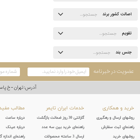
اصالت کشور برند
تقویم
جنس بند
عضویت در خبرنامه
آدرس: تهران - خ پاسداران - رو به ر
خرید و همکاری
خدمات ایران تایمر
مطالب مفید
روشهای ارسال و رهگیری
گارانتی 30 روز ضمانت بازگشت
درباره ساعت
راهنماي ثبت سفارش
راهنمای خرید بین سه عدد
درباره عینک
روشهای خرید
ارسال 3 ساعته محصولات
راهنمای اندازه