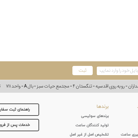
وی اقدسیه - تنگستان ۴ - مجتمع حیات سبز - بال A - واحد ۷۱۱
ت
برندها
راهنمای ثبت سفا
برندهای سوئیسی
خدمات پس از فر
تولید کنندگان ساعت
 گیری ساعت
تشخیص اصل از غیر اصل