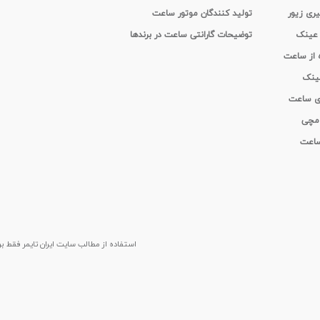
یری زیور
تولید کنندگان موتور ساعت
 عینک
توضیحات گارانتی ساعت در برندها
ه از ساعت
عینک
ای ساعت
 مچی
 ساعت
استفاده از مطالب سايت ایران تایمر فقط برای م