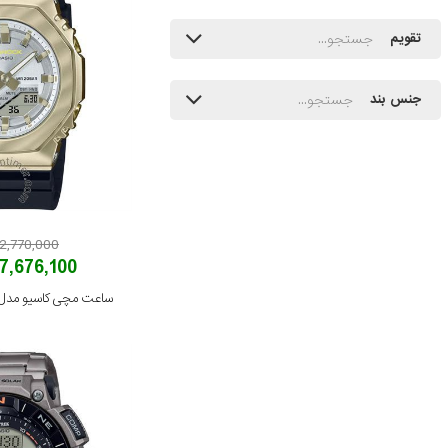
تقویم
جنس بند
72,770,000 توما
67,676,100 توم
ساعت مچی کاسیو مدل M-S2100BC-1ADR