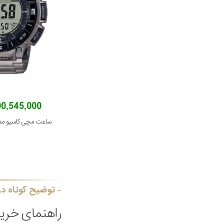
100,545,000 توم
ساعت مچی کاسیو مدل -340T-7DR
توضیح کوتاه در
راهنمای خری