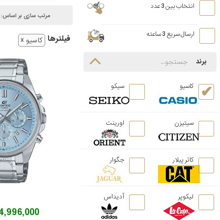
انتخاب بین 3 عدد
مرتب سازی بر اساس:
ارسال سریع 3 ساعته
فیلتر‌ها
کاسیو
برند
کاسیو
سیکو
سیتیزن
اورینت
کاتر پیلار
جگوار
لیکوپر
آدیداس
34,996,000 توم