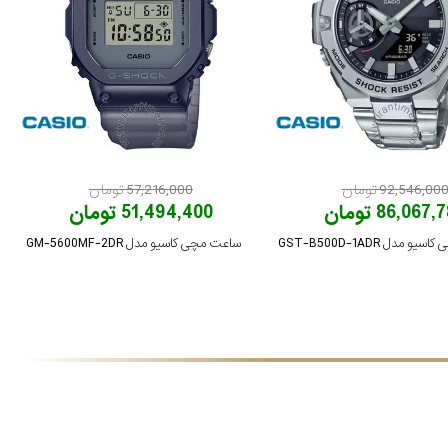
92,546,00 تومان
57,216,000 تومان
86,067 تومان
51,494,400 تومان
 مدل GST-B500D-1ADR
ساعت مچی کاسیو مدل GM-5600MF-2DR