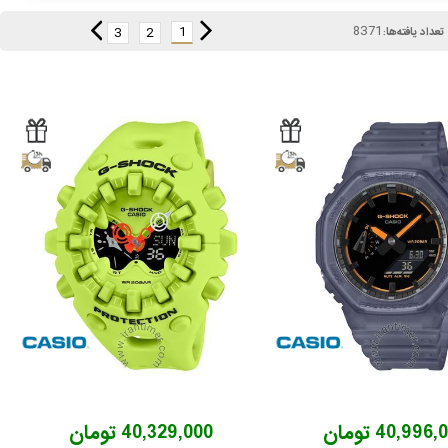
8371
1
3
2
تعداد یافته‌ها:
40,996 تومان
40,329,000 تومان