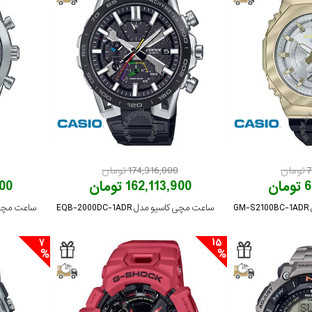
ن
174,316,000 تومان
ان
162,113,900 تومان
,000
G
ساعت مچی کاسیو مدل EQB-2000DC-1ADR
ساعت مچی کاسیو 
7
15