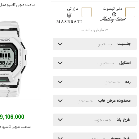
ساعت مچی کاسیو مدل FV-650D-2BVUDF
متی تیسوت
مازراتی
نمایش بیشتر...
جنسیت
استایل
رده
محدوده عرض قاب
49,106,000 توم
طرح بند
ساعت مچی کاسیو مدل 200-7DR
طرح صفحه