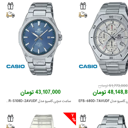
51,773,000 تومان
48,148 تومان
43,107,000 تومان
دل EFB-680D-7AVUDF
ساعت مچی کاسیو مدل EFR-S108D-2AVUDF
7