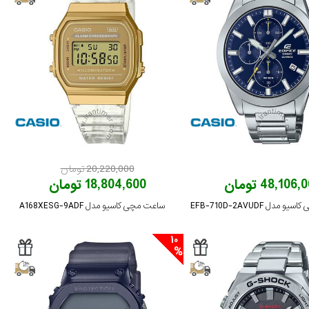
20,220,000 تومان
48,106 تومان
18,804,600 تومان
مدل EFB-710D-2AVUDF
ساعت مچی کاسیو مدل A168XESG-9ADF
10