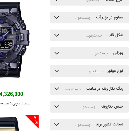
مقاوم در برابر آب
شکل قاب
ویژگی
نوع موتور
رنگ بکار رفته در ساعت
74,326,000 توم
ساعت مچی کاسیو مدل 700P-6ADR
جنس بکاررفته
7
اصالت کشور برند