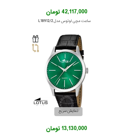
42,117,000 تومان
ساعت مچی لوتوس مدل L18912/2
نمایش سریع
13,130,000 تومان