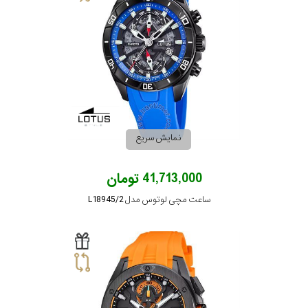
نمایش سریع
41,713,000 تومان
ساعت مچی لوتوس مدل L18945/2