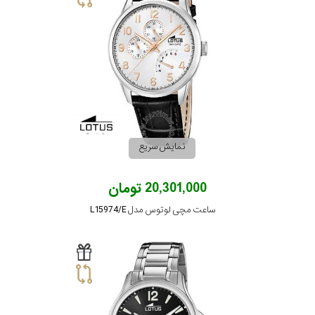
نمایش سریع
20,301,000 تومان
ساعت مچی لوتوس مدل L15974/E