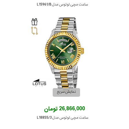
ساعت مچی لوتوس مدل L15961/B
نمایش سریع
26,866,000 تومان
ساعت مچی لوتوس مدل L18855/3