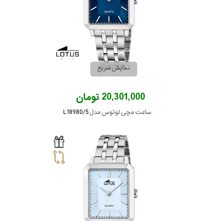
در
برابر
آب
نمایش سریع
شکل
قاب
20,301,000 تومان
ساعت مچی لوتوس مدل L18980/5
ویژگی
نوع
موتور
رنگ
بکار