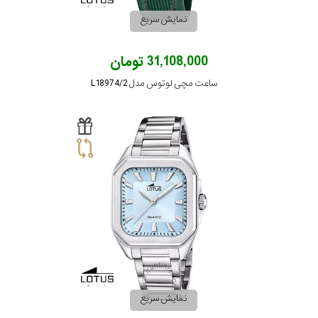
جنس
نمایش سریع
بند
31,108,000 تومان
ساعت مچی لوتوس مدل L18974/2
نمایش سریع