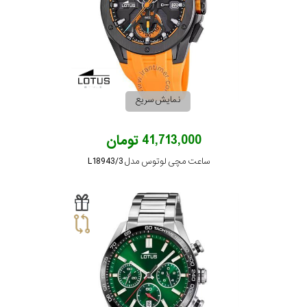
نمایش سریع
41,713,000 تومان
ساعت مچی لوتوس مدل L18943/3