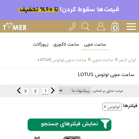
ساعت مچی
ساعت لاکچری
زیورآلات
»
»
ایران تایمر
ساعت مچی
ساعت مچی لوتوس LOTUS
انتخاب
ساعت مچی لوتوس LOTUS
بین 3
ارسال
عدد
1
3
2
مرتب سازی بر اساس:
سریع
برند
فیلتر‌ها
لوتوس
3
کاسیو
ساعته
نمایش فیلترهای جستجو
سیکو