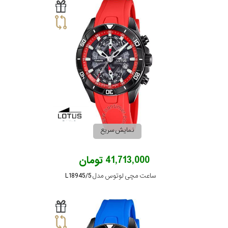
نمایش سریع
41,713,000 تومان
ساعت مچی لوتوس مدل L18945/5