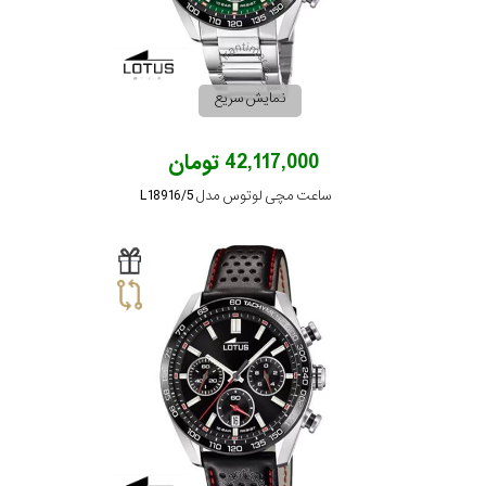
نمایش سریع
42,117,000 تومان
ساعت مچی لوتوس مدل L18916/5