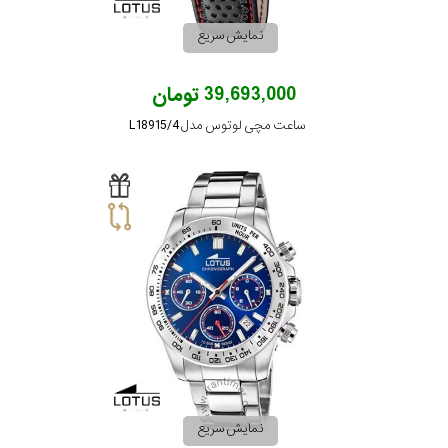
نمایش سریع
39,693,000 تومان
ساعت مچی لوتوس مدل L18915/4
نمایش سریع