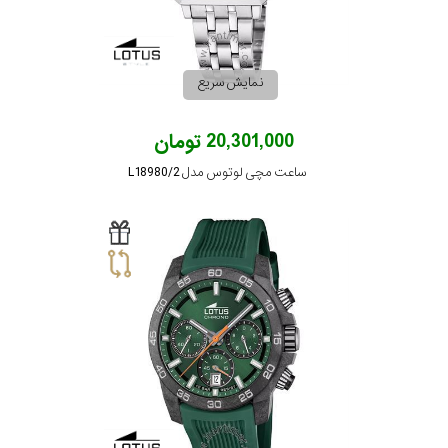
رفته
در
نمایش سریع
ساعت
20,301,000 تومان
جنس
ساعت مچی لوتوس مدل L18980/2
بکاررفته
اصالت
کشور
برند
تقویم