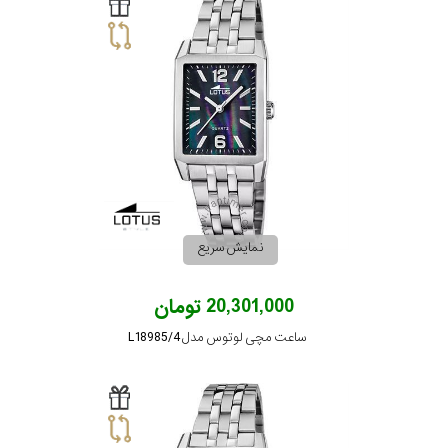
سیتیزن
اورینت
کاتر
پیلار
نمایش سریع
جگوار
20,301,000 تومان
ساعت مچی لوتوس مدل L18985/4
جنسیت
لیکوپر
استایل
آدیداس