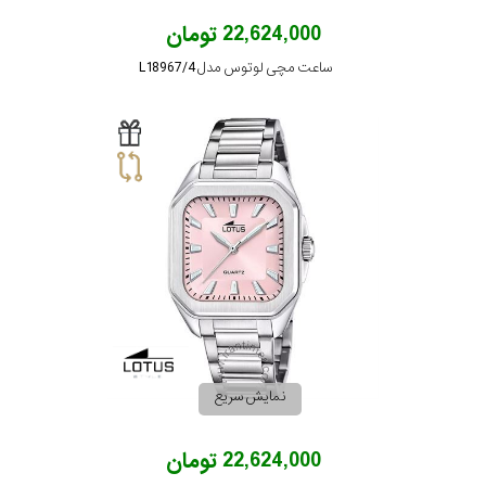
22,624,000 تومان
ساعت مچی لوتوس مدل L18967/4
نمایش سریع
22,624,000 تومان