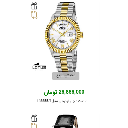
نمایش سریع
26,866,000 تومان
ساعت مچی لوتوس مدل L18855/1