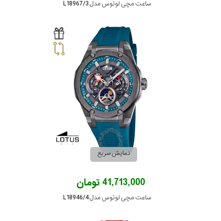
ساعت مچی لوتوس مدل L18967/3
نمایش سریع
41,713,000 تومان
ساعت مچی لوتوس مدل L18946/4