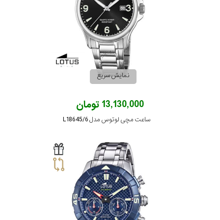
نمایش سریع
13,130,000 تومان
ساعت مچی لوتوس مدل L18645/6