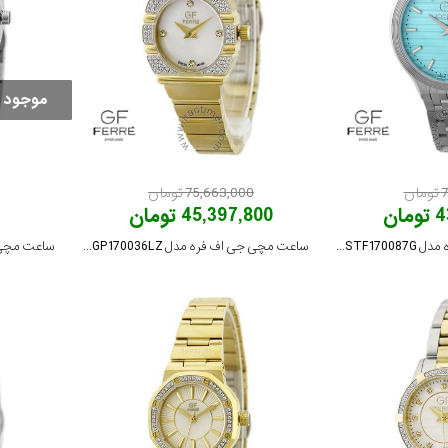
موجود 
ن
75,663,000 تومان
ان
45,397,800 تومان
ساعت مچی جی اف فره مدل GFSSTF170087G
ساعت مچی جی اف فره مدل GFGP170036LZ