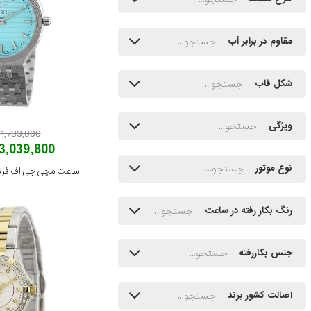
مقاوم در برابر آب
شکل قاب
ویژگی
71,733,000 توما
43,039,800 توم
نوع موتور
رنگ بکار رفته در ساعت
جنس بکاررفته
اصالت کشور برند