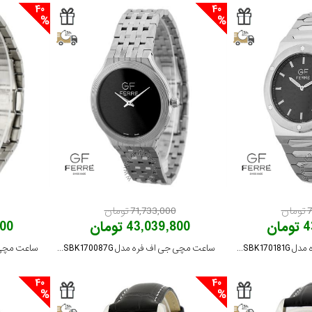
40
40
ن
71,733,000 تومان
ان
43,039,800 تومان
,800
ساعت مچی جی اف فره مدل GFSSBK170181G
ساعت مچی جی اف فره مدل GFSSBK170087G
40
40