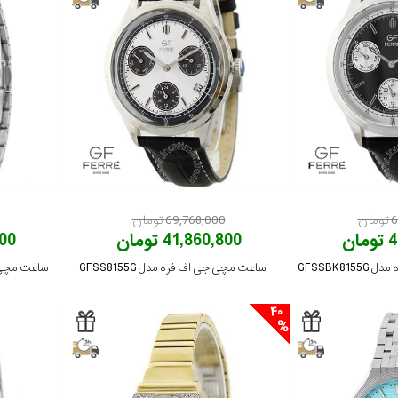
ان
69,768,000 تومان
ان
41,860,800 تومان
,800
GFSSBK8
ساعت مچی جی اف فره مدل GFSS8155G
ساعت مچی جی ا
40