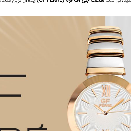
تید، بی شک
ساعت جی اف فره (GF FERRE)
ایده آل ترین انتخ