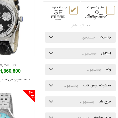
متی تیسوت
جی اف فره
نمایش بیشتر...
جنسیت
استایل
69,768,000 توم
رده
41,860,800 توم
ساعت مچی جی اف فره مدل 155G
محدوده عرض قاب
40
طرح بند
طرح صفحه