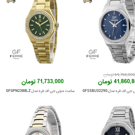
69,768,000 تومان
41,860 تومان
71,733,000 تومان
ف فره مدل GFSSBU3229G
ساعت مچی جی اف فره مدل GFGPN2388LZ