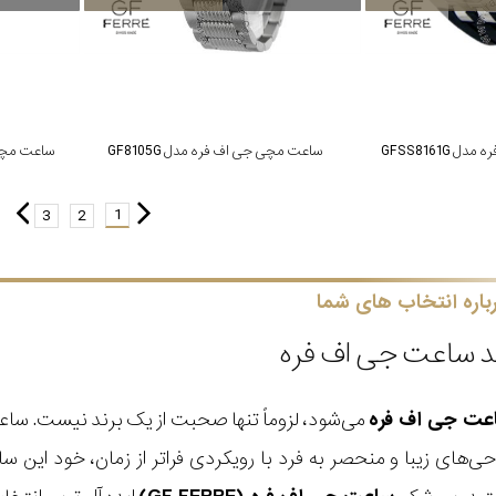
GFSS8161G
ساعت مچی جی اف فره مدل GF8105G
ساعت مچی جی 
1
3
2
باره انتخاب های شما
د ساعت جی اف فره
عت جی اف فره
می‌شود، لزوماً تنها صحبت از یک برند نیست. ساعت ج
‌های زیبا و منحصر به فرد با رویکردی فراتر از زمان، خود این س