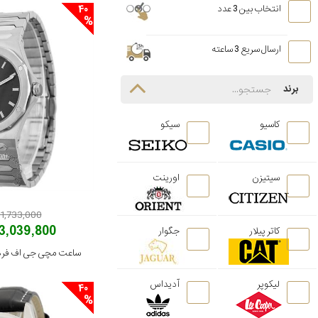
40
انتخاب بین 3 عدد
ارسال سریع 3 ساعته
برند
کاسیو
سیکو
سیتیزن
اورینت
71,733,000 توما
43,039,800 توم
کاتر پیلار
جگوار
لیکوپر
آدیداس
40