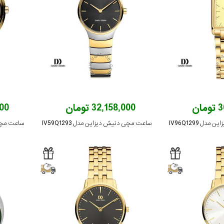
ان
32,158,000 تومان
,000
 IV96Q1299
ساعت مچی دنیش دیزاین مدل IV59Q1293
ساعت مچی دن