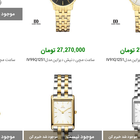
موجود 
ان
27,270,000 تومان
ل IV91Q1251
ساعت مچی دنیش دیزاین مدل IV99Q1251
ساعت مچی دن
موجود نیست
موجود 
موجود شد خبرم کن
موجود شد خبرم کن