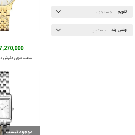
تقویم
جنس بند
27,270,000 توم
ساعت مچی دنیش دیزاین مد
موجود نیست