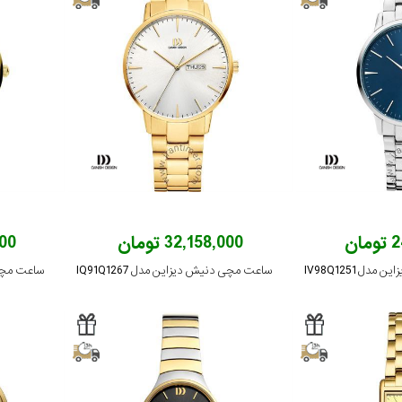
ان
32,158,000 تومان
,000
 IV98Q1251
ساعت مچی دنیش دیزاین مدل IQ91Q1267
ساعت مچی دن