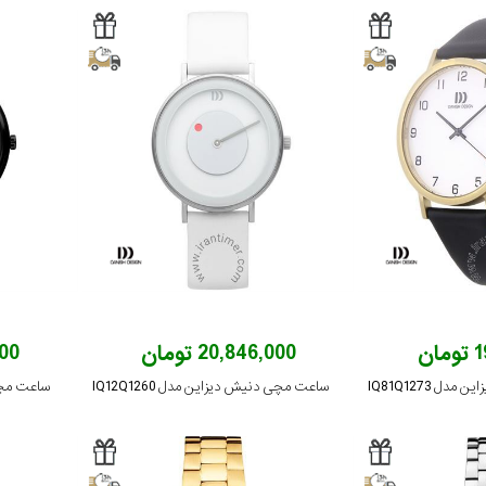
ان
20,846,000 تومان
,000
 IQ81Q1273
ساعت مچی دنیش دیزاین مدل IQ12Q1260
ساعت مچی د