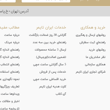
آدرس: تهران - خ پاسداران - رو به ر
خرید و همکاری
خدمات ایران تایمر
مطالب مفید
روشهای ارسال و رهگیری
گارانتی 30 روز ضمانت بازگشت
درباره ساعت
راهنماي ثبت سفارش
راهنمای خرید بین سه عدد
درباره عینک
روشهای خرید
ارسال 3 ساعته محصولات
راهنمای اندازه
نظر مشتریان ما
تضمین اصالت(اورجینال)
راهنمای اندازه گ
همکاری سازمانی
5 سال گارانتی ساعت مچی
راهنمای انتخاب
شرکای تجاری ایران تایمر
خدمات پس از فروش
راهنمای استفاد
خرید اقساطی ساعت مچی
نحوه نگهداری 
کارت هدیه ایران تایمر
تعاریف ویژگیه
آی-کلاب
ویدئوها ساعت
اخبار و مقالات
تاریخچه ساعت