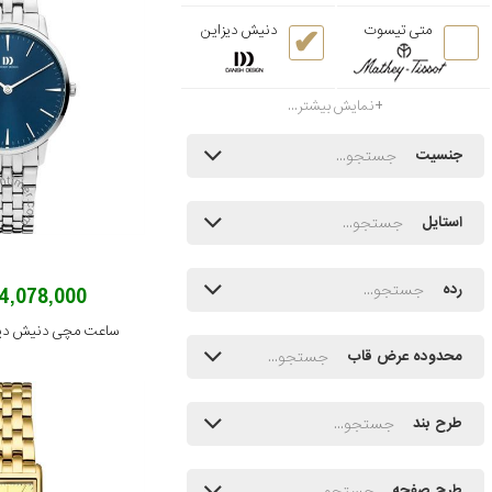
متی تیسوت
دنیش دیزاین
نمایش بیشتر...
جنسیت
استایل
رده
24,078,000 توم
ساعت مچی دنیش دیزاین مدل
محدوده عرض قاب
طرح بند
طرح صفحه