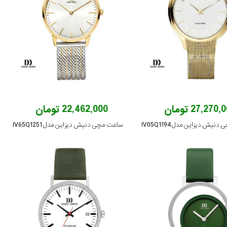
27,270 تومان
22,462,000 تومان
یش دیزاین مدل IV05Q1194
ساعت مچی دنیش دیزاین مدل IV65Q1251