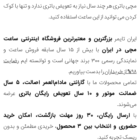
در
مچی باتری هر چند سال نیاز به تعویض باتری ندارد و تنها با کوک
برابر
کردن می توانید از این ساعت استفاده کنید.
آب
ایران تایمر
بزرگترین و معتبرترین فروشگاه اینترنتی
ساعت
شکل
مچی
در ایران
با بیش از ۱۵ سال سابقه فروش ساعت و
قاب
نمایندگی رسمی ۳۰۰ برند جهانی است و توانسته ایم
رضایت
۹۸% از خریداران
را بدست بیاوریم.
ویژگی
تمامی محصولات ما با
گارانتی مادام‌العمر اصالت، ۵ سال
ضمانت موتور و ۱۰ سال تعویض رایگان باتری
عرضه
نوع
می‌شوند.
موتور
مکانیکی
با
ارسال رایگان، ۳۰ روز مهلت بازگشت، امکان خرید
نمایش
کوکی
بیشتر...
حضوری و انتخاب بین ۳ محصول
، خریدی مطمئن و بدون
ریسک تجربه کنید.
رنگ