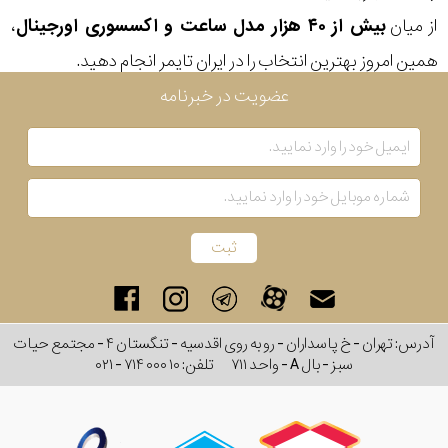
از میان
بیش از ۴۰ هزار مدل ساعت و اکسسوری اورجینال
،
بکار
همین امروز بهترین انتخاب را در ایران تایمر انجام دهید.
رفته
عضویت در خبرنامه
در
ساعت
جنس
بکاررفته
اصالت
آدرس: تهران - خ پاسداران - رو به روی اقدسیه - تنگستان ۴ - مجتمع حیات
کشور
سبز - بال A - واحد ۷۱۱
تلفن:
۰۲۱ - ۷۱۴ ۰۰۰ ۱۰
برند
تقویم