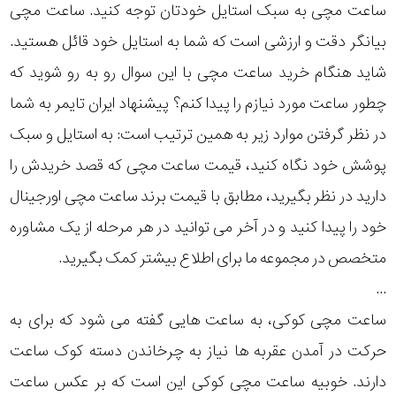
ساعت مچی به سبک استایل خودتان توجه کنید. ساعت مچی
رده
بیانگر دقت و ارزشی است که شما به استایل خود قائل هستید.
متی
شاید هنگام خرید ساعت مچی با این سوال رو به رو شوید که
محدوده
تیسوت
چطور ساعت مورد نیازم را پیدا کنم؟ پیشنهاد ایران تایمر به شما
عرض
در نظر گرفتن موارد زیر به همین ترتیب است: به استایل و سبک
دنیش
قاب
دیزاین
پوشش خود نگاه کنید، قیمت ساعت مچی که قصد خریدش را
نمایش
دارید در نظر بگیرید، مطابق با قیمت برند ساعت مچی اورجینال
طرح
بیشتر...
خود را پیدا کنید و در آخر می توانید در هر مرحله از یک مشاوره
بند
متخصص در مجموعه ما برای اطلاع بیشتر کمک بگیرید.
طرح
...
صفحه
ساعت مچی کوکی، به ساعت هایی گفته می شود که برای به
حرکت در آمدن عقربه ها نیاز به چرخاندن دسته کوک ساعت
مقاوم
دارند. خوبیه ساعت مچی کوکی این است که بر عکس ساعت