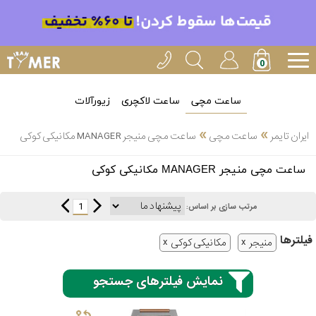
ساعت مچی
ساعت لاکچری
زیورآلات
»
»
ایران تایمر
ساعت مچی
ساعت مچی منیجر MANAGER مکانیکی کوکی
انتخاب
ساعت مچی منیجر MANAGER مکانیکی کوکی
بین 3
ارسال
عدد
1
مرتب سازی بر اساس:
سریع
برند
فیلتر‌ها
منیجر
مکانیکی کوکی
3
کاسیو
ساعته
نمایش فیلترهای جستجو
سیکو