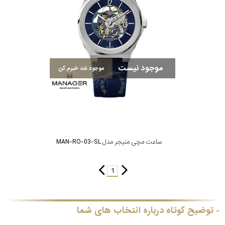
رده
متی
محدوده
تیسوت
عرض
موجود نیست
موجود شد خبرم کن
منیجر
قاب
نمایش
طرح
بیشتر...
بند
ساعت مچی منیجر مدل MAN-RO-03-SL
طرح
1
صفحه
مقاوم
توضیح کوتاه درباره انتخاب های شما