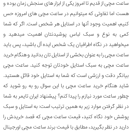
در
ساعت مچی از قدیم تا امروز یکی از ابزار های سنجش زمان بوده و
هست اما تفاوتی که میتوانیم در ساعت مچی های امروزه حس
برابر
کنیم، اهمیت وجود آنها در استایل هر شخص است. اگر که شما
آب
کمی به نوع و سبک لباس پوشیدنتان اهمیت میدهید و
شکل
میخواهید در نگاه اطرافیان یک شخص ایده آل باشید، پس باید
قاب
ساعت مچی را به عنوان بخشی از استایل تان بدانید و هنگام خرید
ساعت مچی به سبک استایل خودتان توجه کنید. ساعت مچی
ویژگی
بیانگر دقت و ارزشی است که شما به استایل خود قائل هستید.
شاید هنگام خرید ساعت مچی با این سوال رو به رو شوید که
نوع
چطور ساعت مورد نیازم را پیدا کنم؟ پیشنهاد ایران تایمر به شما
موتور
مکانیکی
در نظر گرفتن موارد زیر به همین ترتیب است: به استایل و سبک
نمایش
کوکی
پوشش خود نگاه کنید، قیمت ساعت مچی که قصد خریدش را
بیشتر...
دارید در نظر بگیرید، مطابق با قیمت برند ساعت مچی اورجینال
رنگ