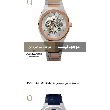
سیتیزن
اورینت
موجود نیست
موجود شد خبرم کن
کاتر
پیلار
جگوار
ساعت مچی منیجر مدل MAN-RO-05-BM
جنسیت
لیکوپر
استایل
آدیداس