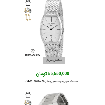
نمایش سریع
55,550,000 تومان
ساعت مچی رومانسون مدل EM9250KM1WAS2W