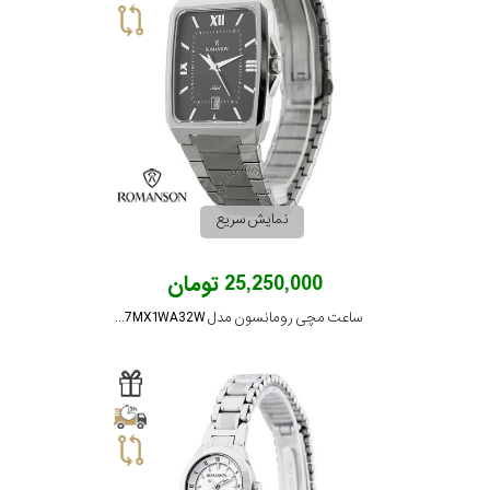
نمایش سریع
25,250,000 تومان
ساعت مچی رومانسون مدل TM4587MX1WA32W