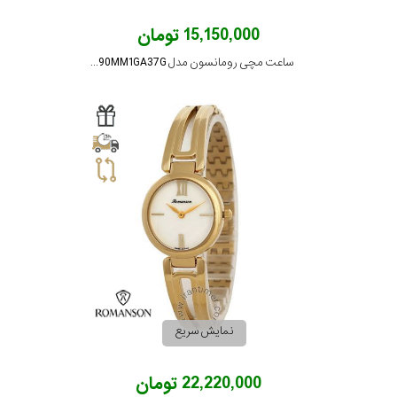
15,150,000 تومان
ساعت مچی رومانسون مدل TL0390MM1GA37G
نمایش سریع
22,220,000 تومان