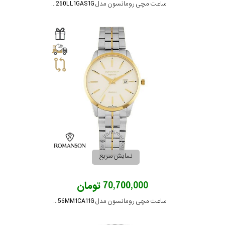
ساعت مچی رومانسون مدل TM3260LL1GAS1G
نمایش سریع
70,700,000 تومان
ساعت مچی رومانسون مدل TM3256MM1CA11G