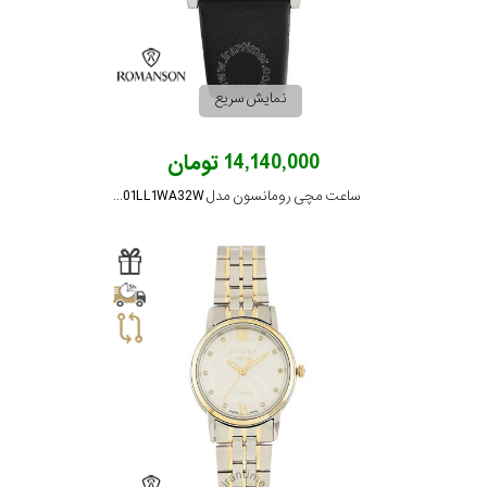
نمایش سریع
14,140,000 تومان
ساعت مچی رومانسون مدل RL1201LL1WA32W