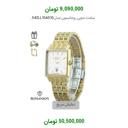
9,090,000 تومان
ساعت مچی رومانسون مدل NM0542LL1GA51G
نمایش سریع
50,500,000 تومان