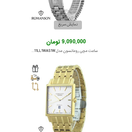
رفته
در
نمایش سریع
ساعت
9,090,000 تومان
جنس
ساعت مچی رومانسون مدل NM2511LL1WAS1W
بکاررفته
اصالت
کشور
برند
تقویم