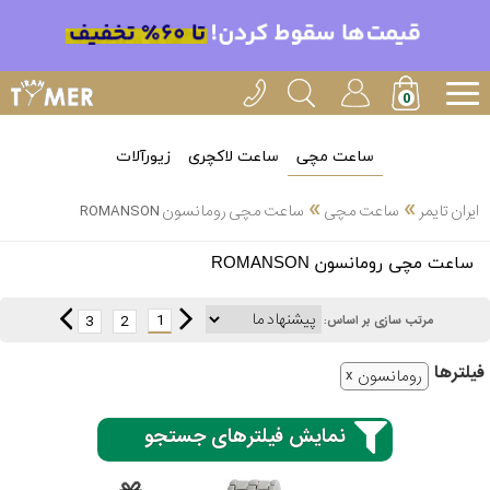
ساعت مچی
ساعت لاکچری
زیورآلات
»
»
ایران تایمر
ساعت مچی
ساعت مچی رومانسون ROMANSON
انتخاب
ساعت مچی رومانسون ROMANSON
بین 3
ارسال
عدد
1
3
2
مرتب سازی بر اساس:
سریع
برند
فیلتر‌ها
رومانسون
3
کاسیو
ساعته
نمایش فیلترهای جستجو
سیکو