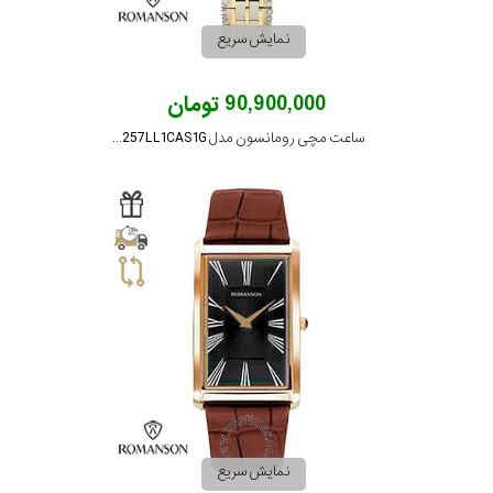
نمایش سریع
90,900,000 تومان
ساعت مچی رومانسون مدل TM3257LL1CAS1G
نمایش سریع