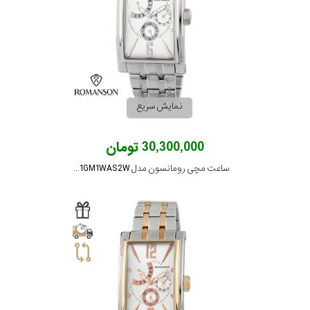
نمایش سریع
30,300,000 تومان
ساعت مچی رومانسون مدل TM8901GM1WAS2W