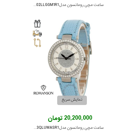
ساعت مچی رومانسون مدل RM7A02LLGGM1R1
نمایش سریع
20,200,000 تومان
ساعت مچی رومانسون مدل RL6A03QLUWASR1