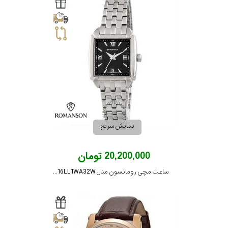
سیتیزن
اورینت
کاتر
پیلار
نمایش سریع
جگوار
20,200,000 تومان
ساعت مچی رومانسون مدل TM9216LL1WA32W
جنسیت
لیکوپر
استایل
آدیداس