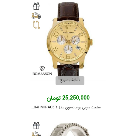
نمایش سریع
25,250,000 تومان
ساعت مچی رومانسون مدل TL0334HM1RAC6R