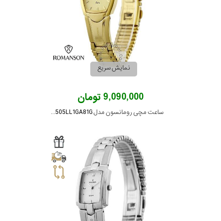
در
برابر
آب
نمایش سریع
شکل
قاب
9,090,000 تومان
ساعت مچی رومانسون مدل NM2505LL1GA81G
ویژگی
نوع
موتور
رنگ
بکار