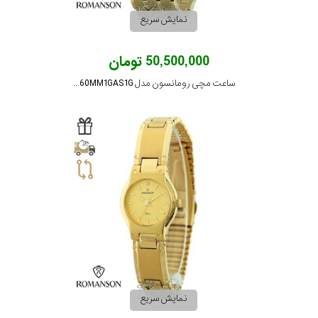
جنس
نمایش سریع
بند
50,500,000 تومان
ساعت مچی رومانسون مدل TM3260MM1GAS1G
نمایش سریع