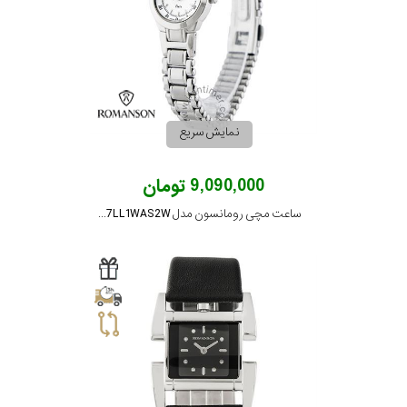
نمایش سریع
9,090,000 تومان
ساعت مچی رومانسون مدل NM7627LL1WAS2W