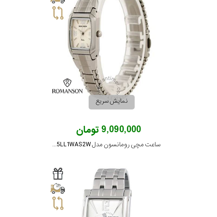
نمایش سریع
9,090,000 تومان
ساعت مچی رومانسون مدل NM9955LL1WAS2W