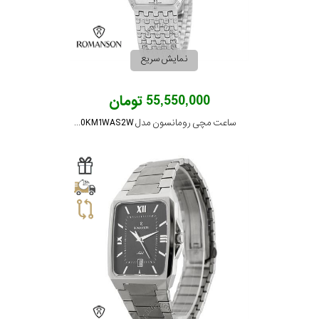
رنگ
بکار
نمایش سریع
رفته
55,550,000 تومان
در
ساعت مچی رومانسون مدل EM9250KM1WAS2W
ساعت
جنس
بکاررفته
اصالت
کشور
برند