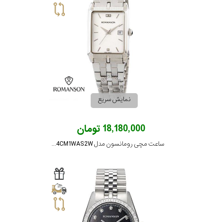
نمایش سریع
18,180,000 تومان
ساعت مچی رومانسون مدل TM8154CM1WAS2W