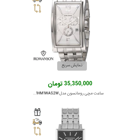
نمایش سریع
35,350,000 تومان
ساعت مچی رومانسون مدل TM8901HM1WAS2W