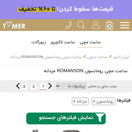
ساعت مچی
ساعت لاکچری
زیورآلات
»
»
ایران تایمر
ساعت مچی
ساعت مچی رومانسون ROMANSON مردانه
انتخاب
ساعت مچی رومانسون ROMANSON مردانه
بین 3
ارسال
عدد
1
3
2
مرتب سازی بر اساس:
سریع
برند
فیلتر‌ها
رومانسون
مردانه
3
کاسیو
ساعته
نمایش فیلترهای جستجو
سیکو