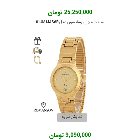
25,250,000 تومان
ساعت مچی رومانسون مدل TL8901UM1JAS6R
نمایش سریع
9,090,000 تومان