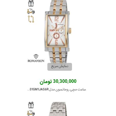
نمایش سریع
30,300,000 تومان
ساعت مچی رومانسون مدل TM8901GM1JAS6R