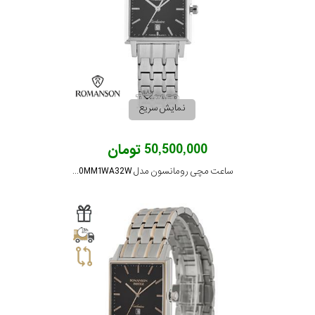
نمایش سریع
50,500,000 تومان
ساعت مچی رومانسون مدل TM3260MM1WA32W