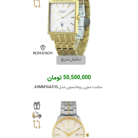
بیشتر...
استایل
متی
تیسوت
رده
رومانسون
محدوده
نمایش سریع
عرض
نمایش
بیشتر...
50,500,000 تومان
قاب
ساعت مچی رومانسون مدل TM3260MM1GAS1G
طرح
بند
طرح
صفحه