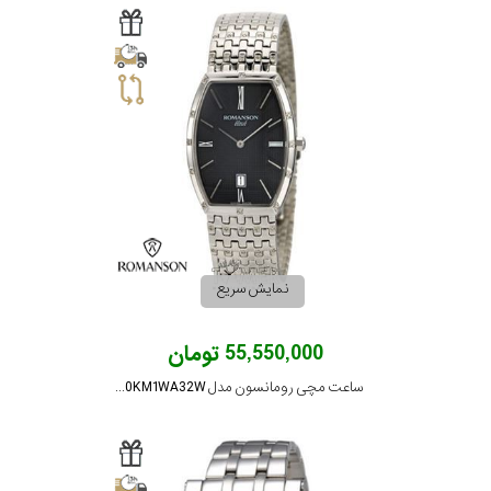
نمایش سریع
55,550,000 تومان
ساعت مچی رومانسون مدل EM9250KM1WA32W