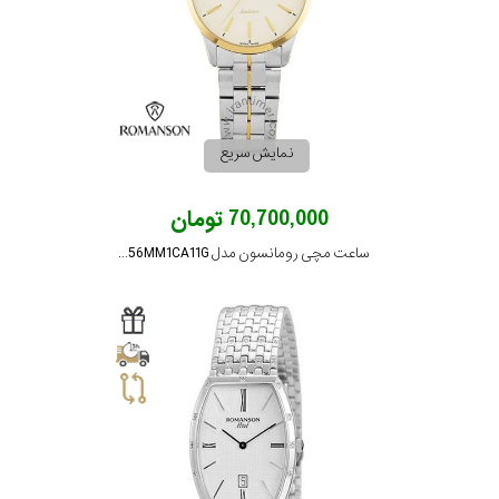
مقاوم
در
برابر
نمایش سریع
آب
70,700,000 تومان
شکل
ساعت مچی رومانسون مدل TM3256MM1CA11G
قاب
ویژگی
نوع
موتور