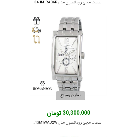
ساعت مچی رومانسون مدل TL0334HM1RAC6R
نمایش سریع
30,300,000 تومان
ساعت مچی رومانسون مدل TM8901GM1WAS2W