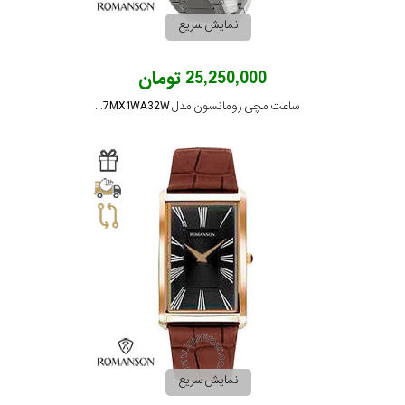
نمایش سریع
تقویم
25,250,000 تومان
جنس
ساعت مچی رومانسون مدل TM4587MX1WA32W
بند
نمایش سریع