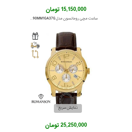
15,150,000 تومان
ساعت مچی رومانسون مدل TL0390MM1GA37G
نمایش سریع
25,250,000 تومان