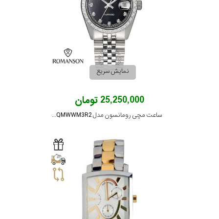
نمایش سریع
25,250,000 تومان
ساعت مچی رومانسون مدل TM7A23QMWWM3R2