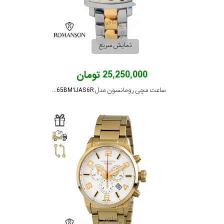
نمایش سریع
25,250,000 تومان
ساعت مچی رومانسون مدل TM5165BM1JAS6R