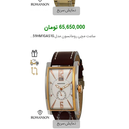
نمایش سریع
65,650,000 تومان
ساعت مچی رومانسون مدل TM3259HM1GAS1G
نمایش سریع