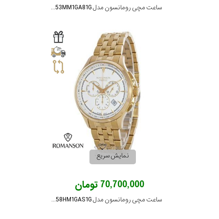
ساعت مچی رومانسون مدل NM9553MM1GA81G
نمایش سریع
70,700,000 تومان
ساعت مچی رومانسون مدل TM3258HM1GAS1G