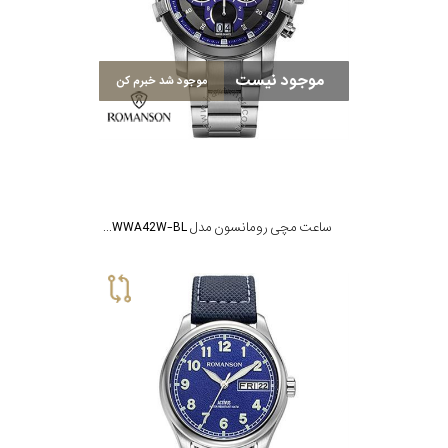
در
برابر
موجود نیست
آب
موجود شد خبرم کن
شکل
قاب
ساعت مچی رومانسون مدل PA5BS058HMWWA42W-BL
ویژگی
نوع
موتور
رنگ
بکار
سرمه