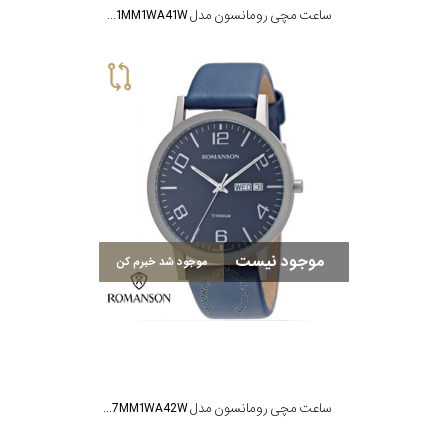
ساعت مچی رومانسون مدل XL3001MM1WA41W
موجود نیست
موجود شد خبرم کن
ساعت مچی رومانسون مدل TL4257MM1WA42W