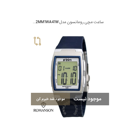
ساعت مچی رومانسون مدل XL3002MM1WA41W
موجود نیست
موجود شد خبرم کن