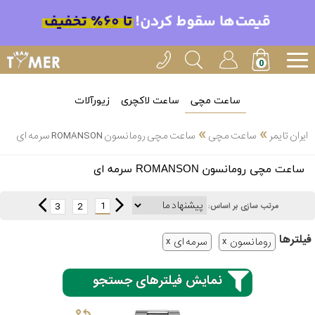
ساعت مچی
ساعت لاکچری
زیورآلات
»
»
ایران تایمر
ساعت مچی
ساعت مچی رومانسون ROMANSON سرمه ای
انتخاب
ساعت مچی رومانسون ROMANSON سرمه ای
بین 3
ارسال
عدد
1
3
2
مرتب سازی بر اساس:
سریع
برند
فیلتر‌ها
رومانسون
سرمه ای
3
کاسیو
ساعته
نمایش فیلترهای جستجو
سیکو