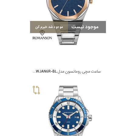
موجود نیست
موجود شد خبرم کن
ساعت مچی رومانسون مدل RM4BS004MMWJAN6R-BL