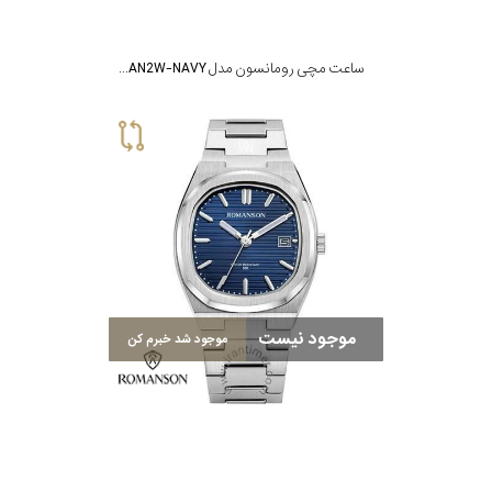
ساعت مچی رومانسون مدل TM4BF009MMWWAN2W-NAVY
موجود نیست
موجود شد خبرم کن