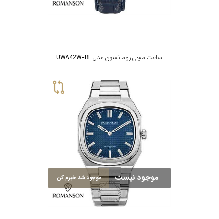
جنس
بند
ساعت مچی رومانسون مدل AL5BS002HMUWA42W-BL
موجود نیست
موجود شد خبرم کن