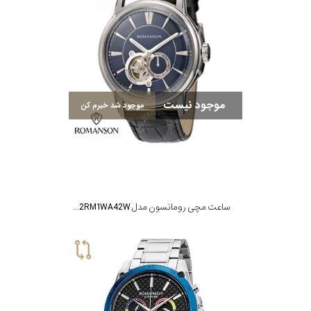
موجود نیست
موجود شد خبرم کن
ساعت مچی رومانسون مدل TL4212RM1WA42W