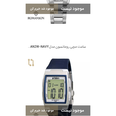
موجود نیست
موجود شد خبرم کن
ساعت مچی رومانسون مدل AM4BS001MMWWAN2W-NAVY
موجود نیست
موجود شد خبرم کن