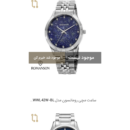
موجود نیست
موجود شد خبرم کن
ساعت مچی رومانسون مدل RM4BF511LLWWL42W-BL