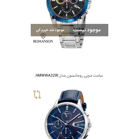
موجود نیست
موجود شد خبرم کن
ساعت مچی رومانسون مدل TM9A04HMWWA32W