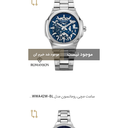
سیتیزن
اورینت
موجود نیست
موجود شد خبرم کن
کاتر
پیلار
جگوار
ساعت مچی رومانسون مدل TM5BS004OMWWA42W-BL
جنسیت
لیکوپر
استایل
آدیداس