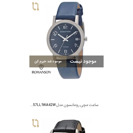
موجود نیست
موجود شد خبرم کن
ساعت مچی رومانسون مدل TL4257LL1WA42W