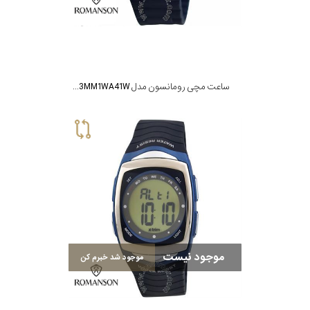
ساعت مچی رومانسون مدل XL3003MM1WA41W
موجود نیست
موجود شد خبرم کن