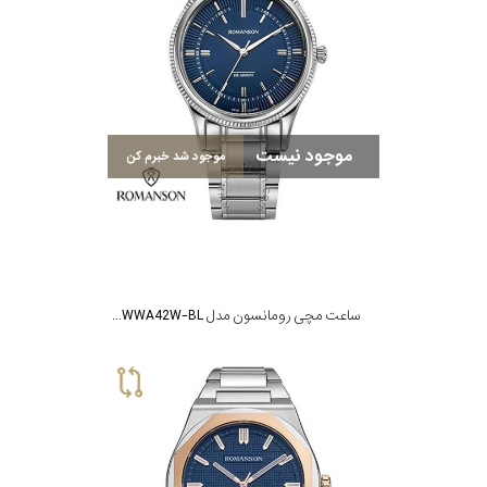
موجود نیست
موجود شد خبرم کن
ساعت مچی رومانسون مدل CA4BS002MMWWA42W-BL