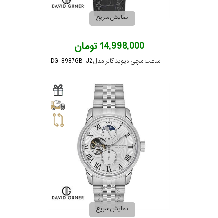
نمایش سریع
14,998,000 تومان
ساعت مچی دیوید گانر مدل DG-8987GB-J2
نمایش سریع