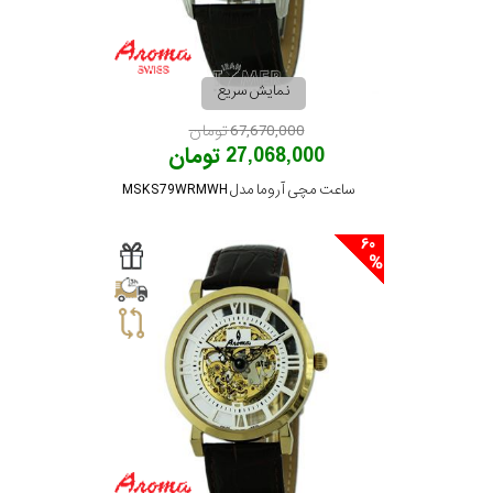
رنگ
بکار
نمایش سریع
رفته
67,670,000 تومان
27,068,000 تومان
در
ساعت مچی آروما مدل MSKS79WRMWH
ساعت
60
جنس
بکاررفته
اصالت
کشور
برند