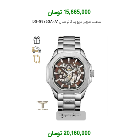
15,665,000 تومان
ساعت مچی دیوید گانر مدل DG-8986GA-A1
نمایش سریع
20,160,000 تومان