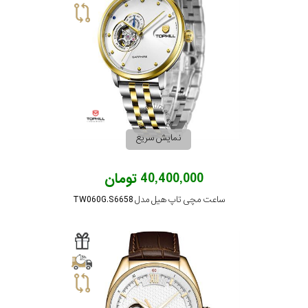
نمایش سریع
40,400,000 تومان
ساعت مچی تاپ هیل مدل TW060G.S6658