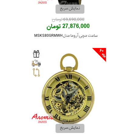
نمایش سریع
تقویم
69,690,000 تومان
27,876,000 تومان
جنس
ساعت مچی آروما مدل MSKS80GRMWH
بند
60
نمایش سریع