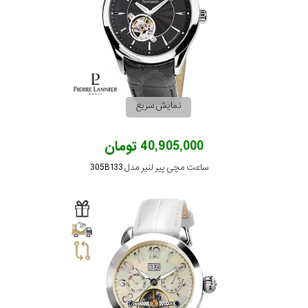
نمایش سریع
40,905,000 تومان
ساعت مچی پیر لنیر مدل 305B133