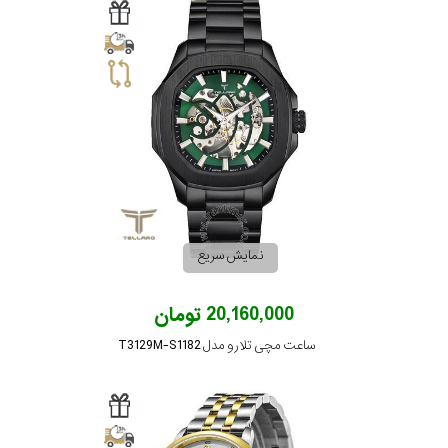
نمایش سریع
20,160,000 تومان
ساعت مچی تلارو مدل T3129M-S1182