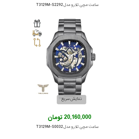
ساعت مچی تلارو مدل T3129M-S2292
نمایش سریع
20,160,000 تومان
ساعت مچی تلارو مدل T3129M-S0032