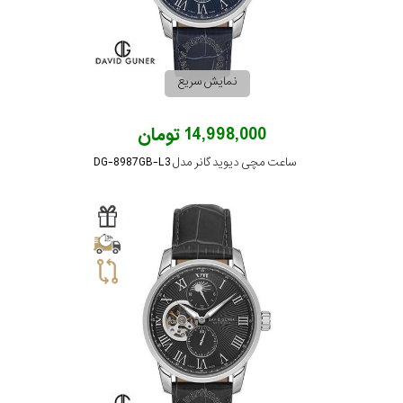
نمایش سریع
14,998,000 تومان
ساعت مچی دیوید گانر مدل DG-8987GB-L3