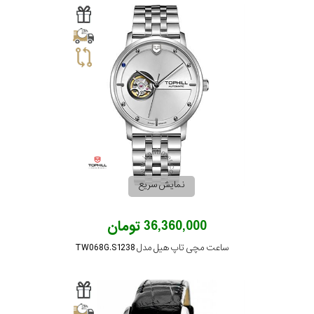
نمایش سریع
36,360,000 تومان
ساعت مچی تاپ هیل مدل TW068G.S1238