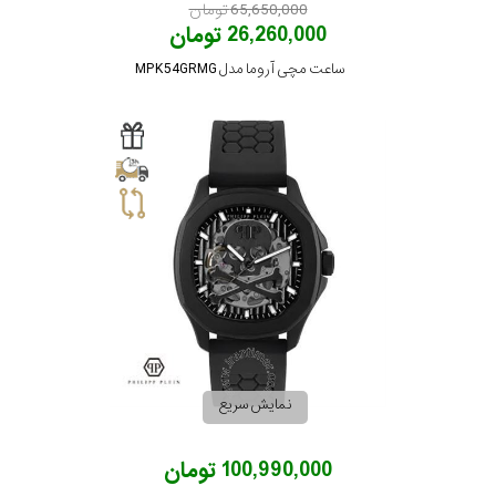
65,650,000 تومان
26,260,000 تومان
ساعت مچی آروما مدل MPK54GRMG
نمایش سریع
100,990,000 تومان