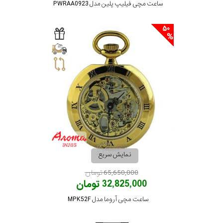
ساعت مچی فیلیپ پلین مدل PWRAA0923
50
نمایش سریع
65,650,000 تومان
32,825,000 تومان
ساعت مچی آروما مدل MPK52F