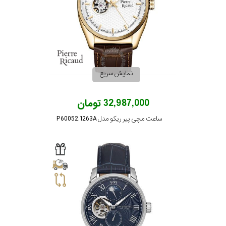
نمایش سریع
32,987,000 تومان
ساعت مچی پیر ریکو مدل P60052.1263A