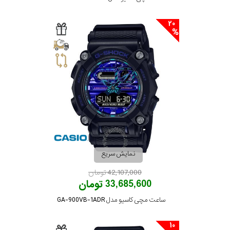
20
نمایش سریع
42,107,000 تومان
33,685,600 تومان
ساعت مچی کاسیو مدل GA-900VB-1ADR
10