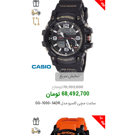
نمایش سریع
76,103,000 تومان
68,492,700 تومان
ساعت مچی کاسیو مدل GG-1000-1ADR
10