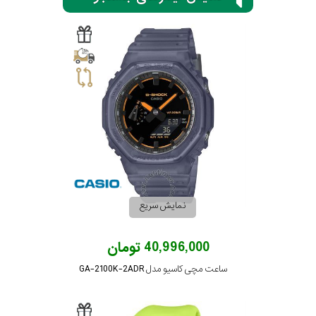
سیتیزن
اورینت
کاتر
پیلار
نمایش سریع
جگوار
40,996,000 تومان
جنسیت
لیکوپر
ساعت مچی کاسیو مدل GA-2100K-2ADR
استایل
آدیداس