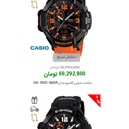
نمایش سریع
76,992,000 تومان
69,292,800 تومان
ساعت مچی کاسیو مدل GA-1000-4ADR
7