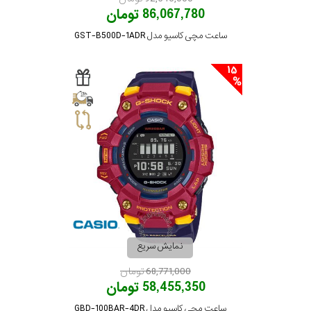
86,067,780 تومان
ساعت مچی کاسیو مدل GST-B500D-1ADR
15
نمایش سریع
68,771,000 تومان
58,455,350 تومان
ساعت مچی کاسیو مدل GBD-100BAR-4DR