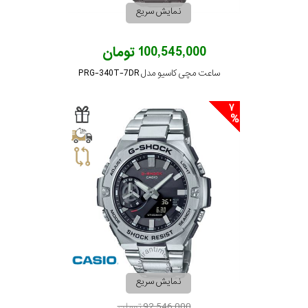
نمایش سریع
100,545,000 تومان
ساعت مچی کاسیو مدل PRG-340T-7DR
7
نمایش سریع
92,546,000 تومان