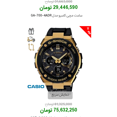
31,663,000 تومان
29,446,590 تومان
ساعت مچی کاسیو مدل GA-700-4ADR
7
نمایش سریع
81,325,000 تومان
75,632,250 تومان