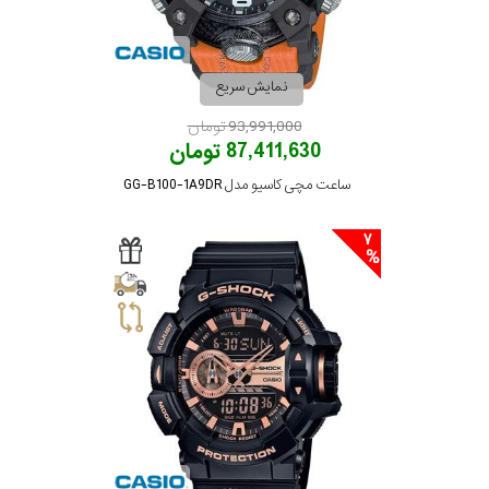
نمایش سریع
93,991,000 تومان
87,411,630 تومان
ساعت مچی کاسیو مدل GG-B100-1A9DR
7