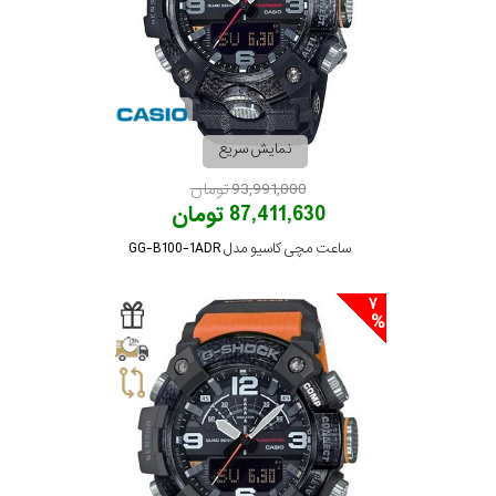
نمایش سریع
93,991,000 تومان
87,411,630 تومان
ساعت مچی کاسیو مدل GG-B100-1ADR
7