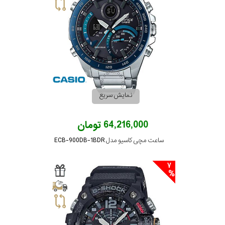
نمایش سریع
64,216,000 تومان
ساعت مچی کاسیو مدل ECB-900DB-1BDR
7