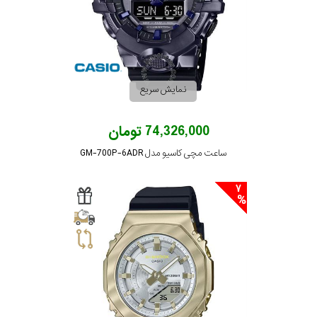
رنگ
بکار
رفته
نمایش سریع
در
74,326,000 تومان
ساعت
ساعت مچی کاسیو مدل GM-700P-6ADR
جنس
7
بکاررفته
اصالت
کشور
برند