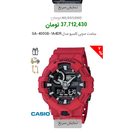
نمایش سریع
40,551,000 تومان
37,712,430 تومان
ساعت مچی کاسیو مدل GA-400GB-1A4DR
7
نمایش سریع