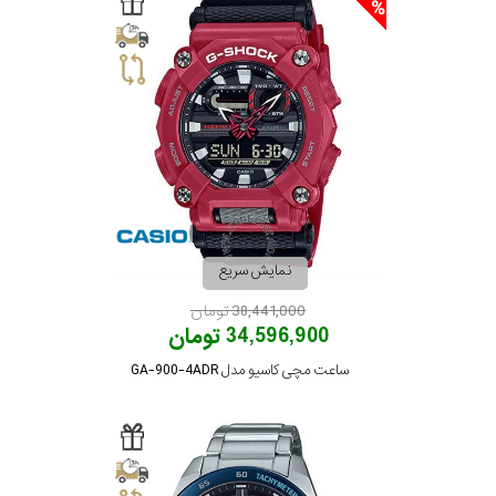
نمایش سریع
38,441,000 تومان
34,596,900 تومان
ساعت مچی کاسیو مدل GA-900-4ADR