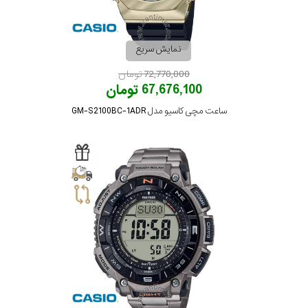
تقویم
نمایش سریع
جنس
72,770,000 تومان
67,676,100 تومان
بند
ساعت مچی کاسیو مدل GM-S2100BC-1ADR