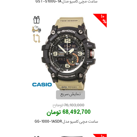
ساعت مچی کاسیو مدل GST-S100G-1A
10
نمایش سریع
76,103,000 تومان
68,492,700 تومان
ساعت مچی کاسیو مدل GG-1000-1A5DR
10