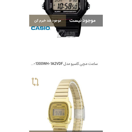
رنگ
موجود نیست
بکار
موجود شد خبرم کن
رفته
در
ساعت
ساعت مچی کاسیو مدل AE-1300WH-1A2VDF
جنس
بکاررفته
اصالت
کشور
برند