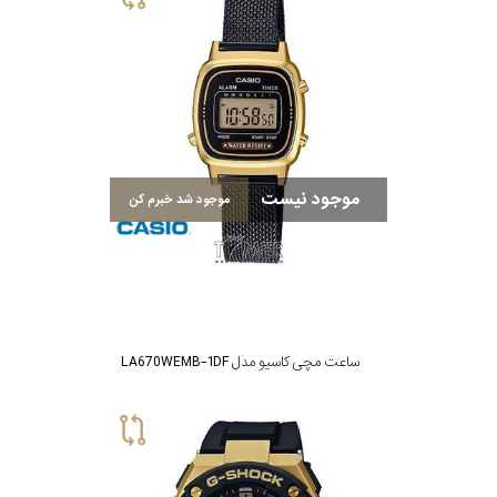
رده
متی
محدوده
تیسوت
عرض
مازراتی
قاب
موجود نیست
موجود شد خبرم کن
نمایش
طرح
بیشتر...
بند
طرح
ساعت مچی کاسیو مدل LA670WEMB-1DF
صفحه
مقاوم