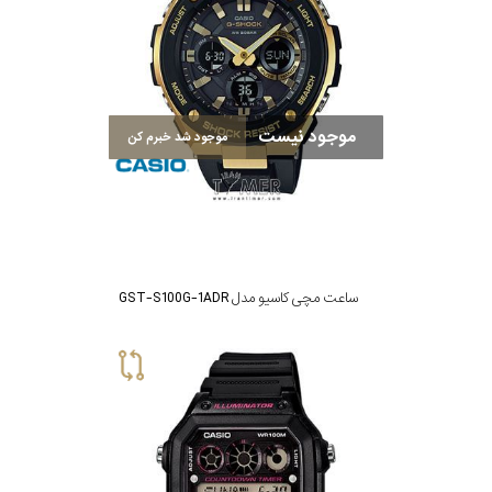
در
برابر
آب
موجود نیست
موجود شد خبرم کن
شکل
قاب
ویژگی
ساعت مچی کاسیو مدل GST-S100G-1ADR
تایمر
نمایش
بیشتر...
نوع
موتور