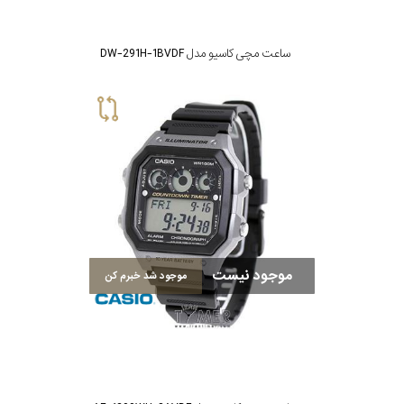
ساعت مچی کاسیو مدل DW-291H-1BVDF
موجود نیست
موجود شد خبرم کن