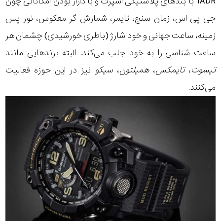
1ADR با بندهای پلاستیکی اسپرت و با دارار بودن امکاناتی چون
جی پی اس، زمان سنج، تایمر، شمارش گر معکوس، نور پس
زمینه، ساعت جهانی و خود شارژ (باطری خورشیدی) چشمان هر
ساعت شناسی را به خود جلب می‌کند. البته برندهایی مانند
تیسوت
،
تایمکس
،
همیلتون
،
سیکو
نیز در این حوزه فعالیت
می‌کنند.