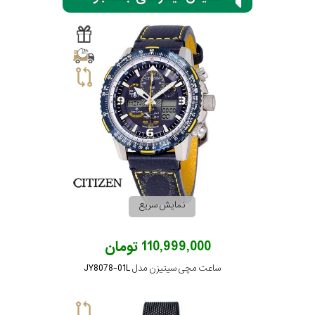
سیتیزن
اورینت
کاتر
پیلار
نمایش سریع
جگوار
110,999,000 تومان
جنسیت
لیکوپر
ساعت مچی سیتیزن مدل JY8078-01L
استایل
آدیداس