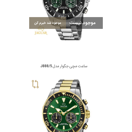
موجود نیست
موجود شد خبرم کن
ساعت مچی جگوار مدل J888/5