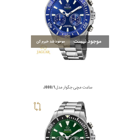
موجود نیست
موجود شد خبرم کن
ساعت مچی جگوار مدل J888/1