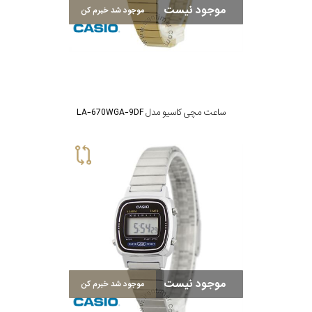
موجود نیست
موجود شد خبرم کن
تقویم
جنس
بند
ساعت مچی کاسیو مدل LA-670WGA-9DF
موجود نیست
موجود شد خبرم کن