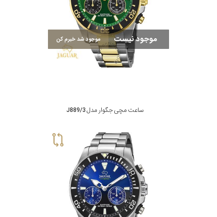
در
برابر
موجود نیست
آب
موجود شد خبرم کن
شکل
قاب
ساعت مچی جگوار مدل J889/3
ویژگی
تایمر
نمایش
بیشتر...
نوع
موتور