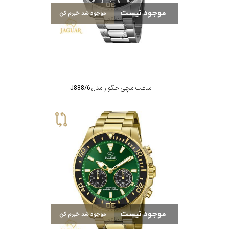
موجود نیست
موجود شد خبرم کن
رنگ
بکار
رفته
در
ساعت مچی جگوار مدل J888/6
ساعت
جنس
بکاررفته
اصالت
کشور
موجود نیست
موجود شد خبرم کن
برند