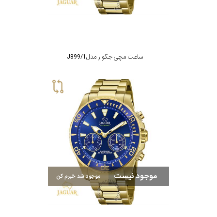
تقویم
جنس
ساعت مچی جگوار مدل J899/1
بند
موجود نیست
موجود شد خبرم کن