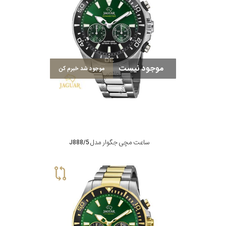
رده
متی
محدوده
تیسوت
عرض
موجود نیست
موجود شد خبرم کن
مازراتی
قاب
نمایش
طرح
بیشتر...
بند
ساعت مچی جگوار مدل J888/5
طرح
صفحه
مقاوم