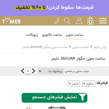
ساعت مچی
ساعت لاکچری
زیورآلات
»
»
ایران تایمر
ساعت مچی
ساعت مچی جگوار JAGUAR تایمر
انتخاب
ساعت مچی جگوار JAGUAR تایمر
بین 3
ارسال
عدد
1
مرتب سازی بر اساس:
سریع
برند
فیلتر‌ها
جگوار
تایمر
3
کاسیو
ساعته
نمایش فیلترهای جستجو
سیکو