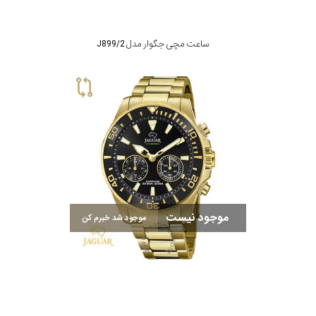
ساعت مچی جگوار مدل J899/2
موجود نیست
موجود شد خبرم کن