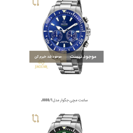
سیتیزن
اورینت
موجود نیست
موجود شد خبرم کن
کاتر
پیلار
جگوار
ساعت مچی جگوار مدل J888/1
جنسیت
لیکوپر
استایل
آدیداس