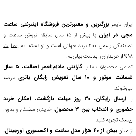
در
برابر
ایران تایمر
بزرگترین و معتبرترین فروشگاه اینترنتی
ساعت
آب
مچی
در ایران
با بیش از ۱۵ سال سابقه فروش ساعت و
شکل
نمایندگی رسمی ۳۰۰ برند جهانی است و توانسته ایم
رضایت
قاب
۹۸% از خریداران
را بدست بیاوریم.
تمامی محصولات ما با
گارانتی مادام‌العمر اصالت، ۵ سال
ویژگی
ضمانت موتور و ۱۰ سال تعویض رایگان باتری
عرضه
می‌شوند.
نوع
با
ارسال رایگان، ۳۰ روز مهلت بازگشت، امکان خرید
موتور
حضوری و انتخاب بین ۳ محصول
، خریدی مطمئن و بدون
ریسک تجربه کنید.
رنگ
از میان
بیش از ۴۰ هزار مدل ساعت و اکسسوری اورجینال
،
بکار