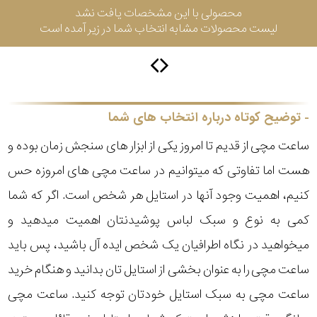
محصولی با این مشخصات یافت نشد
لیست محصولات مشابه انتخاب شما در زیر آمده است
سیتیزن
اورینت
توضیح کوتاه درباره انتخاب های شما
ساعت مچی از قدیم تا امروز یکی از ابزار های سنجش زمان بوده و
کاتر
هست اما تفاوتی که میتوانیم در ساعت مچی های امروزه حس
پیلار
کنیم، اهمیت وجود آنها در استایل هر شخص است. اگر که شما
جگوار
کمی به نوع و سبک لباس پوشیدنتان اهمیت میدهید و
میخواهید در نگاه اطرافیان یک شخص ایده آل باشید، پس باید
جنسیت
لیکوپر
ساعت مچی را به عنوان بخشی از استایل تان بدانید و هنگام خرید
استایل
ساعت مچی به سبک استایل خودتان توجه کنید. ساعت مچی
آدیداس