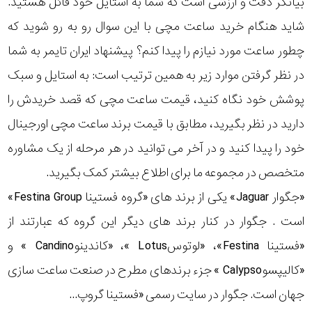
بیانگر دقت و ارزشی است که شما به استایل خود قائل هستید.
رده
شاید هنگام خرید ساعت مچی با این سوال رو به رو شوید که
چطور ساعت مورد نیازم را پیدا کنم؟ پیشنهاد ایران تایمر به شما
متی
محدوده
تیسوت
در نظر گرفتن موارد زیر به همین ترتیب است: به استایل و سبک
عرض
پوشش خود نگاه کنید، قیمت ساعت مچی که قصد خریدش را
مازراتی
قاب
دارید در نظر بگیرید، مطابق با قیمت برند ساعت مچی اورجینال
خود را پیدا کنید و در آخر می توانید در هر مرحله از یک مشاوره
نمایش
طرح
بیشتر...
متخصص در مجموعه ما برای اطلاع بیشتر کمک بگیرید.
بند
«جگوار Jaguar» یکی از برند های «گروه فستینا Festina Group»
است . جگوار در کنار برند های دیگر این گروه که عبارتند از
طرح
«فستینا Festina»، «لوتوسLotus »، «کاندینوCandino » و
صفحه
«کالیپسوCalypso » جزء برندهای مطرح در صنعت ساعت سازی
مقاوم
جهان است. جگوار در سایت رسمی «فستینا گروپ...