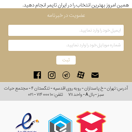
همین امروز بهترین انتخاب را در ایران تایمر انجام دهید.
رفته
عضویت در خبرنامه
در
ساعت
جنس
بکاررفته
چوب
نمایش
بیشتر...
آدرس: تهران - خ پاسداران - رو به روی اقدسیه - تنگستان ۴ - مجتمع حیات
اصالت
سبز - بال A - واحد ۷۱۱
تلفن:
۰۲۱ - ۷۱۴ ۰۰۰ ۱۰
کشور
برند
تقویم