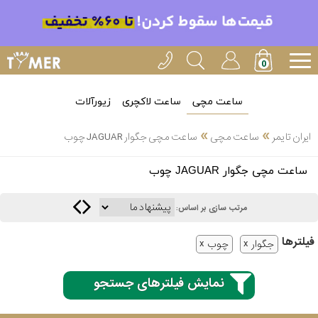
ساعت مچی
ساعت لاکچری
زیورآلات
»
»
ایران تایمر
ساعت مچی
ساعت مچی جگوار JAGUAR چوب
انتخاب
ساعت مچی جگوار JAGUAR چوب
بین 3
ارسال
عدد
مرتب سازی بر اساس:
سریع
برند
فیلتر‌ها
جگوار
چوب
3
کاسیو
ساعته
نمایش فیلترهای جستجو
سیکو