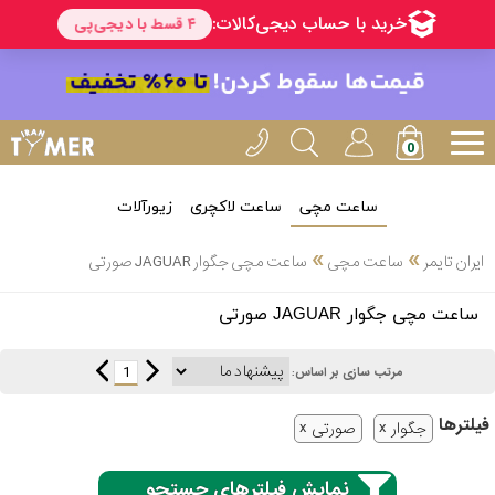
ساعت مچی
ساعت لاکچری
زیورآلات
انتخاب
»
»
ایران تایمر
ساعت مچی
ساعت مچی جگوار JAGUAR صورتی
بین 3
ارسال
ساعت مچی جگوار JAGUAR صورتی
عدد
سریع
برند
1
مرتب سازی بر اساس:
3
کاسیو
فیلتر‌ها
ساعته
جگوار
صورتی
نمایش فیلترهای جستجو
سیکو