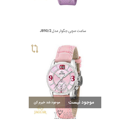
ساعت مچی جگوار مدل J890/2
موجود نیست
موجود شد خبرم کن