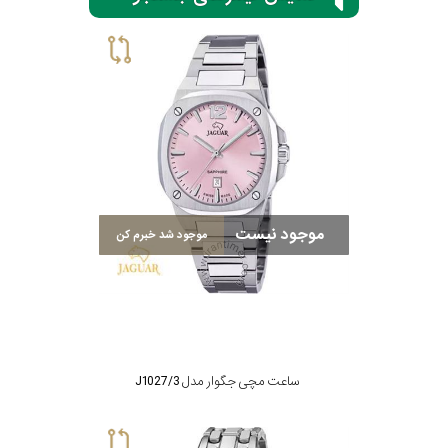
سیتیزن
اورینت
کاتر
موجود نیست
موجود شد خبرم کن
پیلار
جگوار
جنسیت
لیکوپر
ساعت مچی جگوار مدل J1027/3
استایل
آدیداس