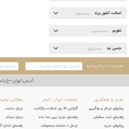
اصالت کشور برند
تقویم
جنس بند
عضویت در خبرنامه
آدرس: تهران - خ پاسداران - رو به ر
خرید و همکاری
خدمات ایران تایمر
مطالب مفید
روشهای ارسال و رهگیری
گارانتی 30 روز ضمانت بازگشت
درباره ساعت
راهنماي ثبت سفارش
راهنمای خرید بین سه عدد
درباره عینک
روشهای خرید
ارسال 3 ساعته محصولات
راهنمای اندازه