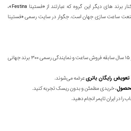
«جگوار Jaguar» یکی از برند های «گروه فستینا Festina Group» است . جگوار در کنار برند های دیگر این گروه که عبارتند از «فستینا Festina»،
یپسوCalypso » جزء برندهای مطرح در صنعت ساعت سازی جهان است. جگوار در سایت رسمی «فستینا
با بیش از ۱۵ سال سابقه فروش ساعت و نمایندگی رسمی ۳۰۰ برند جهانی
عرضه می‌شوند.
، خریدی مطمئن و بدون ریسک تجربه کنید.
 را در ایران تایمر انجام دهید.