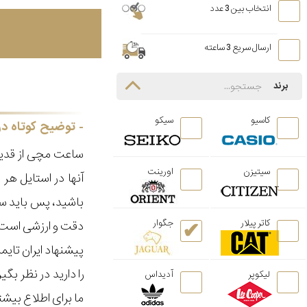
انتخاب بین 3 عدد
ارسال سریع 3 ساعته
برند
کاسیو
سیکو
توضیح کوتاه در
ساعت مچی از قدیم
سیتیزن
اورینت
آنها در استایل ه
باشید، پس باید سا
کاتر پیلار
جگوار
دقت و ارزشی است ک
پیشنهاد ایران تای
را دارید در نظر ب
لیکوپر
آدیداس
ما برای اطلاع بیش