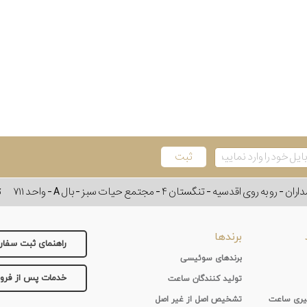
وی اقدسیه - تنگستان ۴ - مجتمع حیات سبز - بال A - واحد ۷۱۱
ت
برندها
راهنمای ثبت سفا
برندهای سوئیسی
خدمات پس از فر
تولید کنندگان ساعت
 گیری ساعت
تشخیص اصل از غیر اصل