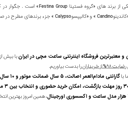
«لوتوسLotus »، «کاندینوCandino » و «کال
ن و معتبرترین فروشگاه اینترنتی
ساعت مچی
در ایران
رضایت ۹۸% از خریداران
را بدست بیاوریم.
 با
گارانتی مادام‌العمر اصالت، ۵ سال ضمانت موتور و ۱۰ سال تعویض رایگان باتری
، همین امروز بهترین انتخاب