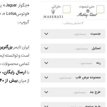
متی تیسوت
مازراتی
گروپ...
نمایش بیشتر...
جنسیت
ایران تایمر
بزرگتری
استایل
است و توانسته ایم
تمامی محصولات ما
رده
با
ارسال رایگان، ۳۰ روز مهلت بازگشت، امکان خرید حضوری و انتخاب بین ۳ محصول
محدوده عرض قاب
از میان
بیش از ۴۰ هزار مدل ساعت و اکسسوری اورجینال
طرح بند
طرح صفحه