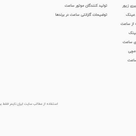
یری زیور
تولید کنندگان موتور ساعت
 عینک
توضیحات گارانتی ساعت در برندها
ه از ساعت
عینک
ای ساعت
 مچی
 ساعت
استفاده از مطالب سايت ایران تایمر فقط برای م