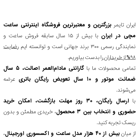
در
برابر
ایران تایمر
بزرگترین و معتبرترین فروشگاه اینترنتی
ساعت
آب
مچی
در ایران
با بیش از ۱۵ سال سابقه فروش ساعت و
شکل
نمایندگی رسمی ۳۰۰ برند جهانی است و توانسته ایم
رضایت
قاب
۹۸% از خریداران
را بدست بیاوریم.
تمامی محصولات ما با
گارانتی مادام‌العمر اصالت، ۵ سال
ویژگی
ضمانت موتور و ۱۰ سال تعویض رایگان باتری
عرضه
می‌شوند.
نوع
با
ارسال رایگان، ۳۰ روز مهلت بازگشت، امکان خرید
موتور
حضوری و انتخاب بین ۳ محصول
، خریدی مطمئن و بدون
ریسک تجربه کنید.
رنگ
از میان
بیش از ۴۰ هزار مدل ساعت و اکسسوری اورجینال
،
بکار