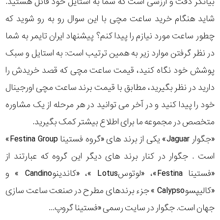
بیانگر دقت و ارزشی است که شما به استایل خود قائل هستید.
رده
شاید هنگام خرید ساعت مچی با این سوال رو به رو شوید که
چطور ساعت مورد نیازم را پیدا کنم؟ پیشنهاد ایران تایمر به شما
متی
محدوده
تیسوت
در نظر گرفتن موارد زیر به همین ترتیب است: به استایل و سبک
عرض
پوشش خود نگاه کنید، قیمت ساعت مچی که قصد خریدش را
مازراتی
قاب
دارید در نظر بگیرید، مطابق با قیمت برند ساعت مچی اورجینال
خود را پیدا کنید و در آخر می توانید در هر مرحله از یک مشاوره
نمایش
طرح
بیشتر...
متخصص در مجموعه ما برای اطلاع بیشتر کمک بگیرید.
بند
«جگوار Jaguar» یکی از برند های «گروه فستینا Festina Group»
است . جگوار در کنار برند های دیگر این گروه که عبارتند از
طرح
«فستینا Festina»، «لوتوسLotus »، «کاندینوCandino » و
صفحه
«کالیپسوCalypso » جزء برندهای مطرح در صنعت ساعت سازی
مقاوم
جهان است. جگوار در سایت رسمی «فستینا گروپ...