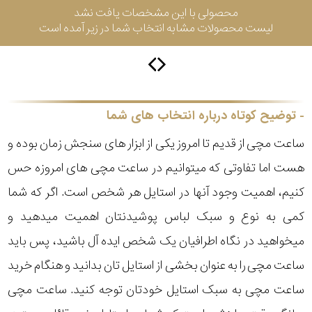
محصولی با این مشخصات یافت نشد
لیست محصولات مشابه انتخاب شما در زیر آمده است
سیتیزن
اورینت
توضیح کوتاه درباره انتخاب های شما
ساعت مچی از قدیم تا امروز یکی از ابزار های سنجش زمان بوده و
کاتر
هست اما تفاوتی که میتوانیم در ساعت مچی های امروزه حس
پیلار
کنیم، اهمیت وجود آنها در استایل هر شخص است. اگر که شما
جگوار
کمی به نوع و سبک لباس پوشیدنتان اهمیت میدهید و
میخواهید در نگاه اطرافیان یک شخص ایده آل باشید، پس باید
جنسیت
لیکوپر
ساعت مچی را به عنوان بخشی از استایل تان بدانید و هنگام خرید
استایل
ساعت مچی به سبک استایل خودتان توجه کنید. ساعت مچی
آدیداس