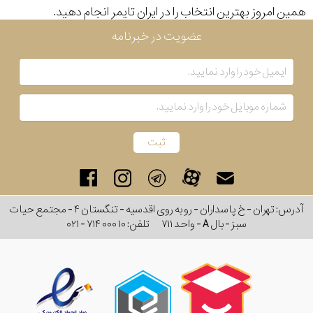
همین امروز بهترین انتخاب را در ایران تایمر انجام دهید.
رفته
عضویت در خبرنامه
در
ساعت
جنس
بکاررفته
اصالت
کشور
آدرس: تهران - خ پاسداران - رو به روی اقدسیه - تنگستان ۴ - مجتمع حیات
سبز - بال A - واحد ۷۱۱
تلفن:
۰۲۱ - ۷۱۴ ۰۰۰ ۱۰
برند
تقویم