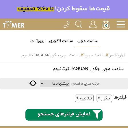
ساعت مچی
ساعت لاکچری
زیورآلات
»
»
ایران تایمر
ساعت مچی
ساعت مچی جگوار JAGUAR تیتانیوم
انتخاب
ساعت مچی جگوار JAGUAR تیتانیوم
بین 3
ارسال
عدد
مرتب سازی بر اساس:
سریع
برند
فیلتر‌ها
جگوار
تیتانیوم
3
کاسیو
ساعته
نمایش فیلترهای جستجو
سیکو