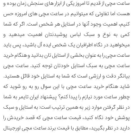
در
ساعت مچی از قدیم تا امروز یکی از ابزار های سنجش زمان بوده و
هست اما تفاوتی که میتوانیم در ساعت مچی های امروزه حس
برابر
کنیم، اهمیت وجود آنها در استایل هر شخص است. اگر که شما
آب
کمی به نوع و سبک لباس پوشیدنتان اهمیت میدهید و
شکل
میخواهید در نگاه اطرافیان یک شخص ایده آل باشید، پس باید
قاب
ساعت مچی را به عنوان بخشی از استایل تان بدانید و هنگام خرید
ساعت مچی به سبک استایل خودتان توجه کنید. ساعت مچی
ویژگی
بیانگر دقت و ارزشی است که شما به استایل خود قائل هستید.
شاید هنگام خرید ساعت مچی با این سوال رو به رو شوید که
نوع
چطور ساعت مورد نیازم را پیدا کنم؟ پیشنهاد ایران تایمر به شما
موتور
در نظر گرفتن موارد زیر به همین ترتیب است: به استایل و سبک
رنگ
پوشش خود نگاه کنید، قیمت ساعت مچی که قصد خریدش را
دارید در نظر بگیرید، مطابق با قیمت برند ساعت مچی اورجینال
بکار
بنفش