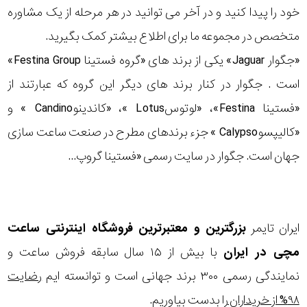
خود را پیدا کنید و در آخر می توانید در هر مرحله از یک مشاوره
رفته
نمایش
بیشتر...
متخصص در مجموعه ما برای اطلاع بیشتر کمک بگیرید.
در
«جگوار Jaguar» یکی از برند های «گروه فستینا Festina Group»
ساعت
است . جگوار در کنار برند های دیگر این گروه که عبارتند از
«فستینا Festina»، «لوتوسLotus »، «کاندینوCandino » و
جنس
«کالیپسوCalypso » جزء برندهای مطرح در صنعت ساعت سازی
بکاررفته
جهان است. جگوار در سایت رسمی «فستینا گروپ...
اصالت
کشور
ایران تایمر
بزرگترین و معتبرترین فروشگاه اینترنتی
ساعت
برند
مچی
در ایران
با بیش از ۱۵ سال سابقه فروش ساعت و
تقویم
نمایندگی رسمی ۳۰۰ برند جهانی است و توانسته ایم
رضایت
۹۸% از خریداران
را بدست بیاوریم.