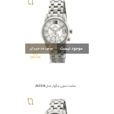
سیتیزن
اورینت
موجود نیست
موجود شد خبرم کن
کاتر
پیلار
جگوار
ساعت مچی جگوار مدل J623/A
جنسیت
لیکوپر
استایل
آدیداس