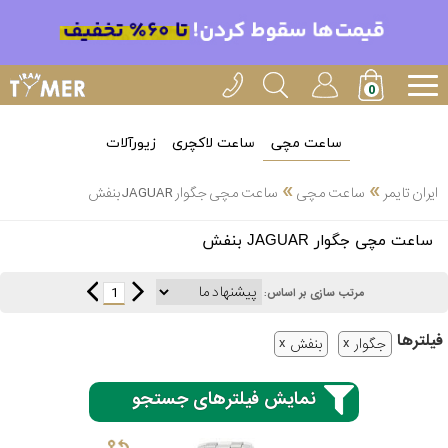
ساعت مچی
ساعت لاکچری
زیورآلات
»
»
ایران تایمر
ساعت مچی
ساعت مچی جگوار JAGUAR بنفش
انتخاب
ساعت مچی جگوار JAGUAR بنفش
بین 3
ارسال
عدد
1
مرتب سازی بر اساس:
سریع
برند
فیلتر‌ها
جگوار
بنفش
3
کاسیو
ساعته
نمایش فیلترهای جستجو
سیکو