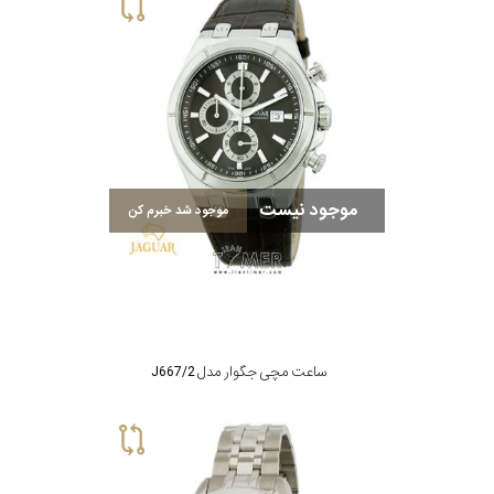
سیتیزن
اورینت
موجود نیست
موجود شد خبرم کن
کاتر
پیلار
جگوار
ساعت مچی جگوار مدل J667/2
جنسیت
لیکوپر
استایل
آدیداس