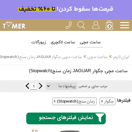
ساعت مچی
ساعت لاکچری
زیورآلات
»
»
ایران تایمر
ساعت مچی
ساعت مچی جگوار JAGUAR زمان سنج(Stopwatch)
انتخاب
ساعت مچی جگوار JAGUAR زمان سنج(Stopwatch)
بین 3
ارسال
عدد
1
مرتب سازی بر اساس:
سریع
برند
فیلتر‌ها
جگوار
زمان سنج(Stopwatch)
3
کاسیو
ساعته
نمایش فیلترهای جستجو
سیکو