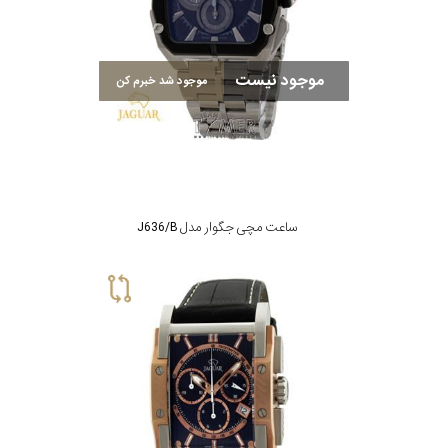
در
برابر
موجود نیست
آب
موجود شد خبرم کن
شکل
قاب
ساعت مچی جگوار مدل J636/B
ویژگی
زمان
نمایش
سنج(Stopwatch)
بیشتر...
نوع
موتور