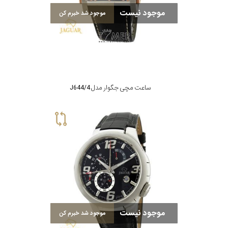
موجود نیست
موجود شد خبرم کن
رنگ
بکار
رفته
در
ساعت مچی جگوار مدل J644/4
ساعت
جنس
بکاررفته
اصالت
کشور
موجود نیست
موجود شد خبرم کن
برند