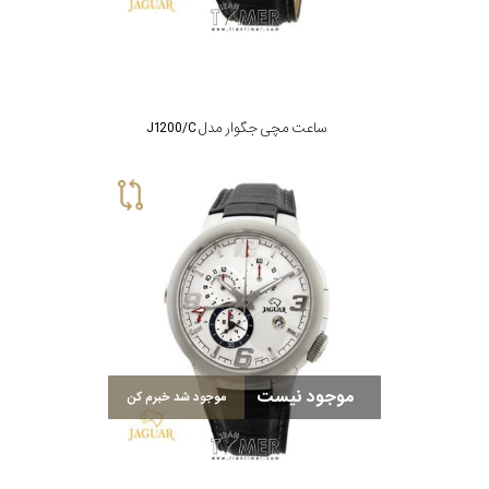
تقویم
جنس
ساعت مچی جگوار مدل J1200/C
بند
موجود نیست
موجود شد خبرم کن