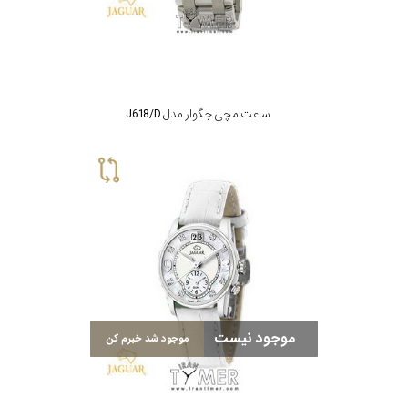
ساعت مچی جگوار مدل J618/D
موجود نیست
موجود شد خبرم کن