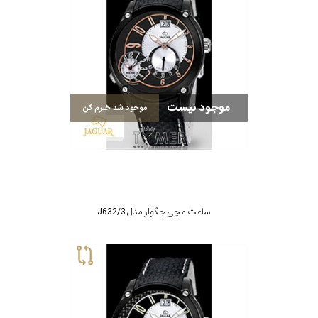
موجود نیست
موجود شد خبرم کن
ساعت مچی جگوار مدل J632/3