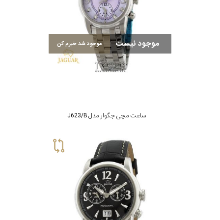
موجود نیست
موجود شد خبرم کن
ساعت مچی جگوار مدل J623/B