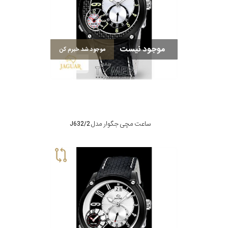
موجود نیست
موجود شد خبرم کن
ساعت مچی جگوار مدل J632/2