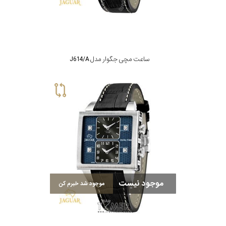
تقویم
جنس
ساعت مچی جگوار مدل J614/A
بند
موجود نیست
موجود شد خبرم کن