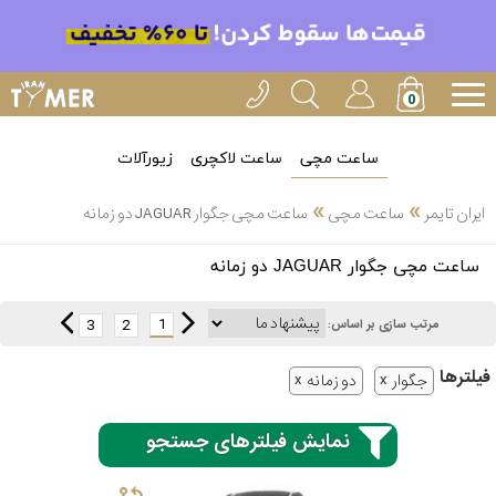
ساعت مچی
ساعت لاکچری
زیورآلات
»
»
ایران تایمر
ساعت مچی
ساعت مچی جگوار JAGUAR دو زمانه
انتخاب
ساعت مچی جگوار JAGUAR دو زمانه
بین 3
ارسال
عدد
1
3
2
مرتب سازی بر اساس:
سریع
برند
فیلتر‌ها
جگوار
دو زمانه
3
کاسیو
ساعته
نمایش فیلترهای جستجو
سیکو