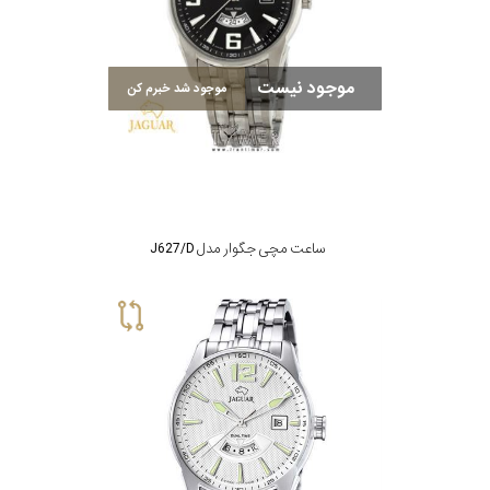
در
برابر
موجود نیست
آب
موجود شد خبرم کن
شکل
قاب
ساعت مچی جگوار مدل J627/D
ویژگی
دو
نمایش
زمانه
بیشتر...
نوع
موتور