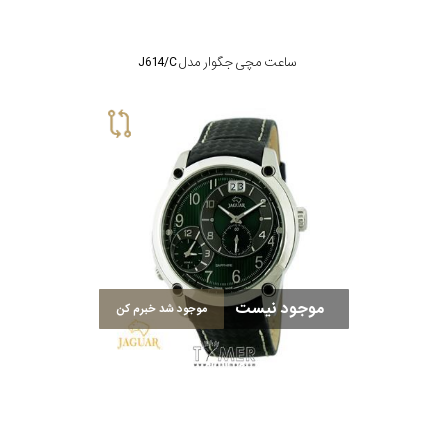
ساعت مچی جگوار مدل J614/C
موجود نیست
موجود شد خبرم کن