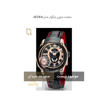
ساعت مچی جگوار مدل J624/a
موجود نیست
موجود شد خبرم کن