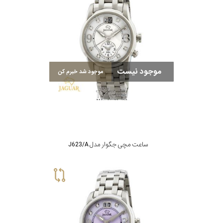
موجود نیست
موجود شد خبرم کن
ساعت مچی جگوار مدل J623/A