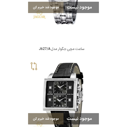
موجود نیست
موجود شد خبرم کن
رنگ
بکار
رفته
در
ساعت مچی جگوار مدل J627/A
ساعت
جنس
بکاررفته
اصالت
کشور
موجود نیست
موجود شد خبرم کن
برند