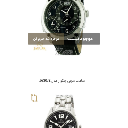
رده
متی
محدوده
تیسوت
عرض
موجود نیست
موجود شد خبرم کن
مازراتی
قاب
نمایش
طرح
بیشتر...
بند
ساعت مچی جگوار مدل J630/E
طرح
صفحه
مقاوم