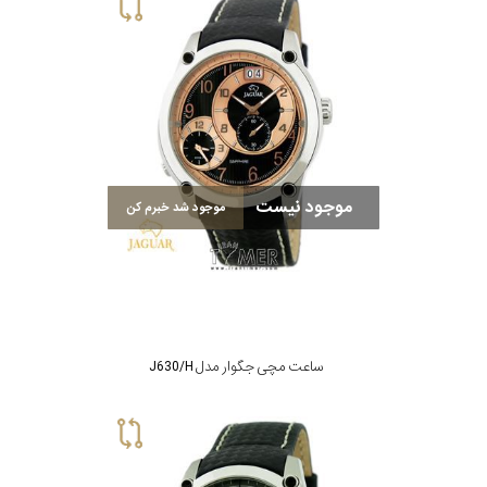
سیتیزن
اورینت
موجود نیست
موجود شد خبرم کن
کاتر
پیلار
جگوار
ساعت مچی جگوار مدل J630/H
جنسیت
لیکوپر
استایل
آدیداس