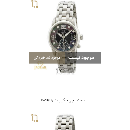
موجود نیست
موجود شد خبرم کن
ساعت مچی جگوار مدل J623/C