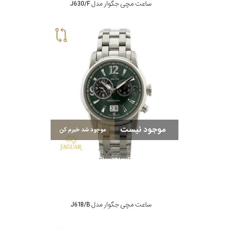
ساعت مچی جگوار مدل J630/F
موجود نیست
موجود شد خبرم کن
ساعت مچی جگوار مدل J618/B