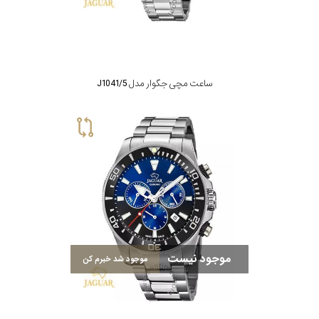
جنس
بند
ساعت مچی جگوار مدل J1041/5
موجود نیست
موجود شد خبرم کن