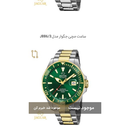
ساعت مچی جگوار مدل J886/3
موجود نیست
موجود شد خبرم کن