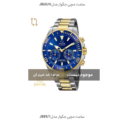
ساعت مچی جگوار مدل J860/H
موجود نیست
موجود شد خبرم کن
ساعت مچی جگوار مدل J889/1