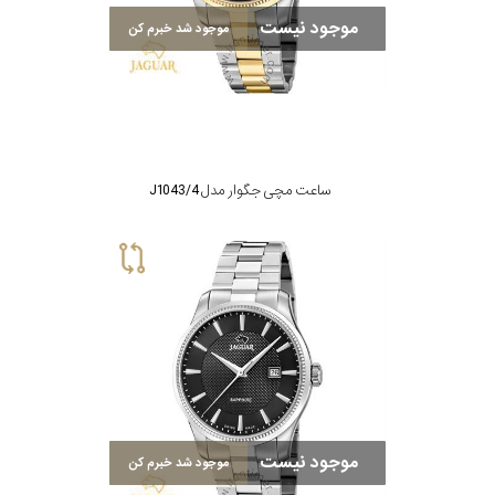
موجود نیست
موجود شد خبرم کن
بکار
رفته
در
ساعت
ساعت مچی جگوار مدل J1043/4
جنس
بکاررفته
اصالت
کشور
برند
موجود نیست
موجود شد خبرم کن
تقویم