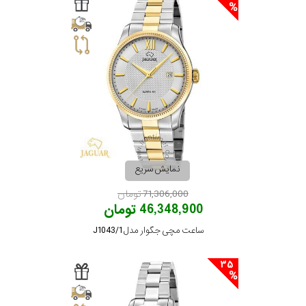
سیتیزن
اورینت
کاتر
پیلار
نمایش سریع
71,306,000 تومان
جگوار
46,348,900 تومان
ساعت مچی جگوار مدل J1043/1
جنسیت
لیکوپر
35
استایل
آدیداس