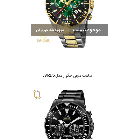
موجود نیست
موجود شد خبرم کن
ساعت مچی جگوار مدل J862/5