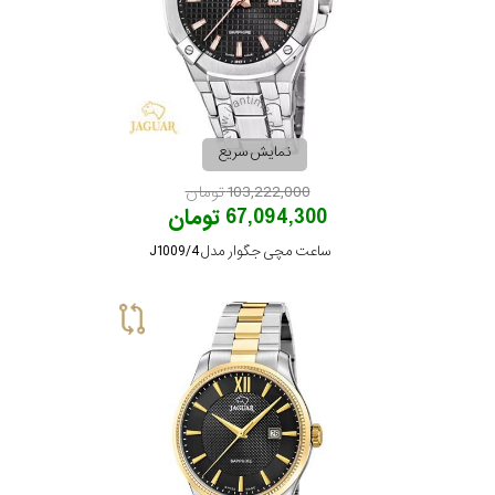
مقاوم
در
برابر
آب
نمایش سریع
103,222,000 تومان
شکل
67,094,300 تومان
ساعت مچی جگوار مدل J1009/4
قاب
ویژگی
نوع
موتور
رنگ