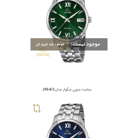
موجود نیست
موجود شد خبرم کن
ساعت مچی جگوار مدل J964/3