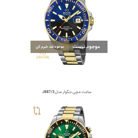
موجود نیست
موجود شد خبرم کن
ساعت مچی جگوار مدل J887/3