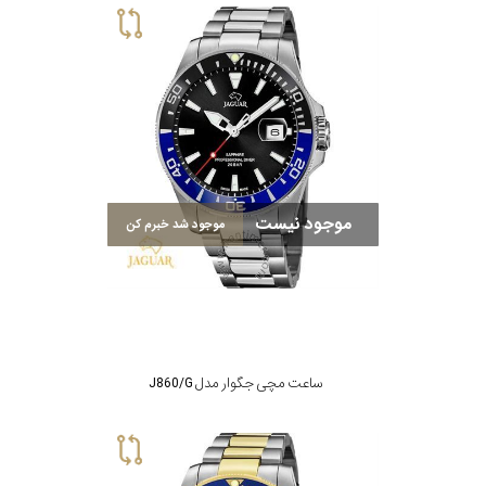
موجود نیست
موجود شد خبرم کن
ساعت مچی جگوار مدل J860/G