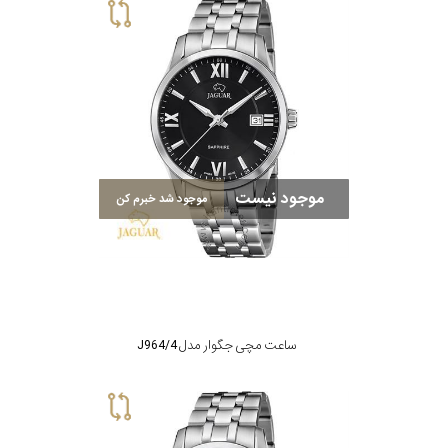
موجود نیست
موجود شد خبرم کن
ساعت مچی جگوار مدل J964/4