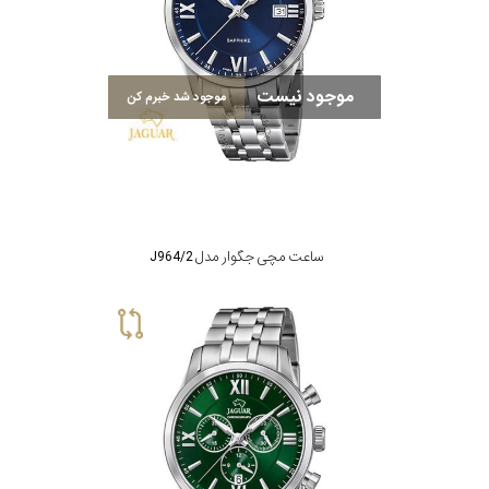
موجود نیست
موجود شد خبرم کن
ساعت مچی جگوار مدل J964/2