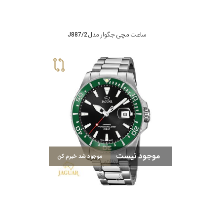
ساعت مچی جگوار مدل J887/2
موجود نیست
موجود شد خبرم کن