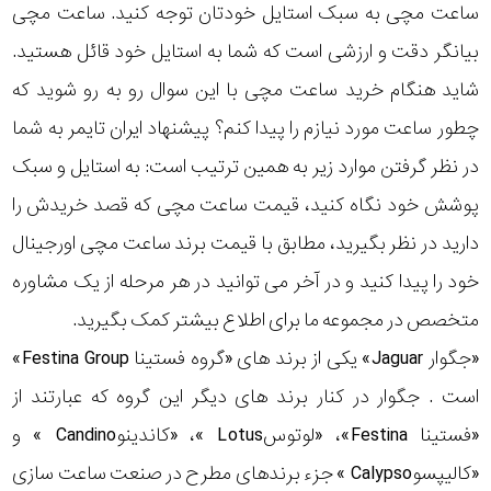
ساعت مچی به سبک استایل خودتان توجه کنید. ساعت مچی
رده
بیانگر دقت و ارزشی است که شما به استایل خود قائل هستید.
متی
شاید هنگام خرید ساعت مچی با این سوال رو به رو شوید که
محدوده
تیسوت
چطور ساعت مورد نیازم را پیدا کنم؟ پیشنهاد ایران تایمر به شما
عرض
در نظر گرفتن موارد زیر به همین ترتیب است: به استایل و سبک
مازراتی
قاب
پوشش خود نگاه کنید، قیمت ساعت مچی که قصد خریدش را
نمایش
دارید در نظر بگیرید، مطابق با قیمت برند ساعت مچی اورجینال
طرح
بیشتر...
خود را پیدا کنید و در آخر می توانید در هر مرحله از یک مشاوره
بند
متخصص در مجموعه ما برای اطلاع بیشتر کمک بگیرید.
طرح
«جگوار Jaguar» یکی از برند های «گروه فستینا Festina Group»
صفحه
است . جگوار در کنار برند های دیگر این گروه که عبارتند از
«فستینا Festina»، «لوتوسLotus »، «کاندینوCandino » و
مقاوم
«کالیپسوCalypso » جزء برندهای مطرح در صنعت ساعت سازی