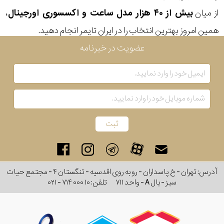
از میان
بیش از ۴۰ هزار مدل ساعت و اکسسوری اورجینال
،
رفته
همین امروز بهترین انتخاب را در ایران تایمر انجام دهید.
در
عضویت در خبرنامه
ساعت
جنس
بکاررفته
اصالت
کشور
امریکا
برند
نمایش
آدرس: تهران - خ پاسداران - رو به روی اقدسیه - تنگستان ۴ - مجتمع حیات
بیشتر...
سبز - بال A - واحد ۷۱۱
تلفن:
۰۲۱ - ۷۱۴ ۰۰۰ ۱۰
تقویم