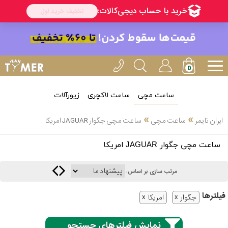
ساعت مچی
ساعت لاکچری
زیورآلات
انتخاب
»
»
ایران تایمر
ساعت مچی
ساعت مچی جگوار JAGUAR امریکا
بین 3
ارسال
ساعت مچی جگوار JAGUAR امریکا
عدد
سریع
برند
مرتب سازی بر اساس:
3
کاسیو
فیلتر‌ها
ساعته
جگوار
امریکا
نمایش فیلترهای جستجو
سیکو