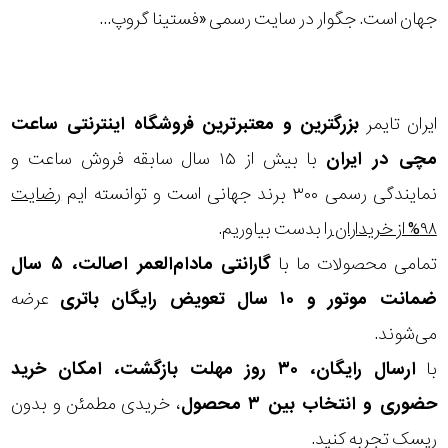
در
جهان است. جگوار در سایت رسمی «فستینا گروپ...
برابر
آب
ایران تایمر
بزرگترین و معتبرترین فروشگاه اینترنتی
ساعت
شکل
مچی
در ایران
با بیش از ۱۵ سال سابقه فروش ساعت و
قاب
نمایندگی رسمی ۳۰۰ برند جهانی است و توانسته ایم
رضایت
۹۸% از خریداران
را بدست بیاوریم.
ویژگی
تمامی محصولات ما با
گارانتی مادام‌العمر اصالت، ۵ سال
ضمانت موتور و ۱۰ سال تعویض رایگان باتری
عرضه
نوع
می‌شوند.
موتور
با
ارسال رایگان، ۳۰ روز مهلت بازگشت، امکان خرید
رنگ
حضوری و انتخاب بین ۳ محصول
، خریدی مطمئن و بدون
بکار
ریسک تجربه کنید.