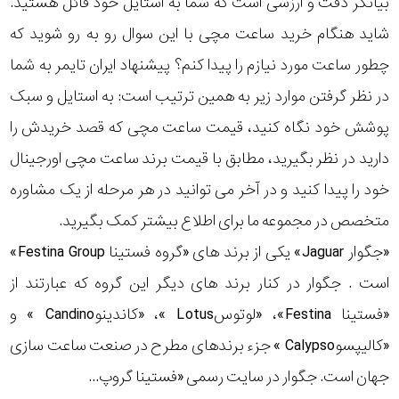
بیانگر دقت و ارزشی است که شما به استایل خود قائل هستید.
رده
شاید هنگام خرید ساعت مچی با این سوال رو به رو شوید که
چطور ساعت مورد نیازم را پیدا کنم؟ پیشنهاد ایران تایمر به شما
متی
محدوده
تیسوت
در نظر گرفتن موارد زیر به همین ترتیب است: به استایل و سبک
عرض
پوشش خود نگاه کنید، قیمت ساعت مچی که قصد خریدش را
مازراتی
قاب
دارید در نظر بگیرید، مطابق با قیمت برند ساعت مچی اورجینال
خود را پیدا کنید و در آخر می توانید در هر مرحله از یک مشاوره
نمایش
طرح
بیشتر...
متخصص در مجموعه ما برای اطلاع بیشتر کمک بگیرید.
بند
«جگوار Jaguar» یکی از برند های «گروه فستینا Festina Group»
است . جگوار در کنار برند های دیگر این گروه که عبارتند از
طرح
«فستینا Festina»، «لوتوسLotus »، «کاندینوCandino » و
صفحه
دیجیتال
«کالیپسوCalypso » جزء برندهای مطرح در صنعت ساعت سازی
نمایش
بیشتر...
جهان است. جگوار در سایت رسمی «فستینا گروپ...