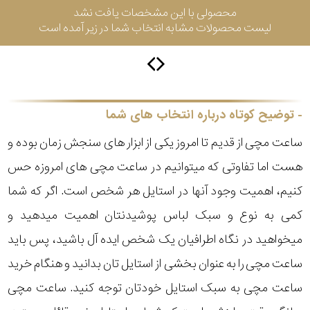
محصولی با این مشخصات یافت نشد
لیست محصولات مشابه انتخاب شما در زیر آمده است
سیتیزن
اورینت
توضیح کوتاه درباره انتخاب های شما
ساعت مچی از قدیم تا امروز یکی از ابزار های سنجش زمان بوده و
کاتر
هست اما تفاوتی که میتوانیم در ساعت مچی های امروزه حس
پیلار
کنیم، اهمیت وجود آنها در استایل هر شخص است. اگر که شما
جگوار
کمی به نوع و سبک لباس پوشیدنتان اهمیت میدهید و
میخواهید در نگاه اطرافیان یک شخص ایده آل باشید، پس باید
جنسیت
لیکوپر
ساعت مچی را به عنوان بخشی از استایل تان بدانید و هنگام خرید
استایل
ساعت مچی به سبک استایل خودتان توجه کنید. ساعت مچی
آدیداس