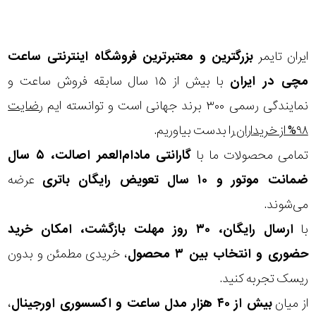
مقاوم
در
ایران تایمر
بزرگترین و معتبرترین فروشگاه اینترنتی
ساعت
برابر
مچی
در ایران
با بیش از ۱۵ سال سابقه فروش ساعت و
آب
نمایندگی رسمی ۳۰۰ برند جهانی است و توانسته ایم
رضایت
۹۸% از خریداران
را بدست بیاوریم.
شکل
تمامی محصولات ما با
گارانتی مادام‌العمر اصالت، ۵ سال
قاب
ضمانت موتور و ۱۰ سال تعویض رایگان باتری
عرضه
ویژگی
می‌شوند.
با
ارسال رایگان، ۳۰ روز مهلت بازگشت، امکان خرید
نوع
حضوری و انتخاب بین ۳ محصول
، خریدی مطمئن و بدون
موتور
ریسک تجربه کنید.
از میان
بیش از ۴۰ هزار مدل ساعت و اکسسوری اورجینال
،
رنگ