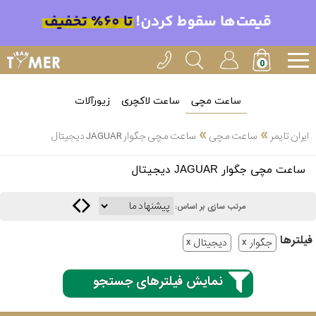
ساعت مچی
ساعت لاکچری
زیورآلات
»
»
ایران تایمر
ساعت مچی
ساعت مچی جگوار JAGUAR دیجیتال
انتخاب
ساعت مچی جگوار JAGUAR دیجیتال
بین 3
ارسال
عدد
مرتب سازی بر اساس:
سریع
برند
فیلتر‌ها
جگوار
دیجیتال
3
کاسیو
ساعته
نمایش فیلترهای جستجو
سیکو