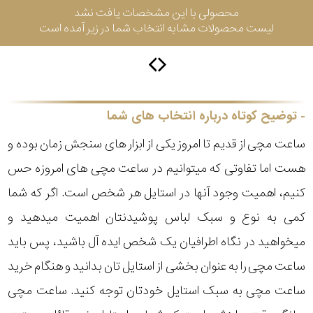
محصولی با این مشخصات یافت نشد
لیست محصولات مشابه انتخاب شما در زیر آمده است
سیتیزن
اورینت
توضیح کوتاه درباره انتخاب های شما
ساعت مچی از قدیم تا امروز یکی از ابزار های سنجش زمان بوده و
کاتر
هست اما تفاوتی که میتوانیم در ساعت مچی های امروزه حس
پیلار
کنیم، اهمیت وجود آنها در استایل هر شخص است. اگر که شما
جگوار
کمی به نوع و سبک لباس پوشیدنتان اهمیت میدهید و
میخواهید در نگاه اطرافیان یک شخص ایده آل باشید، پس باید
جنسیت
لیکوپر
ساعت مچی را به عنوان بخشی از استایل تان بدانید و هنگام خرید
استایل
ساعت مچی به سبک استایل خودتان توجه کنید. ساعت مچی
آدیداس