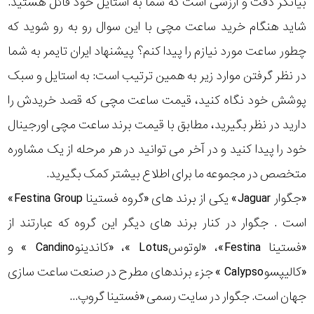
بیانگر دقت و ارزشی است که شما به استایل خود قائل هستید.
رده
شاید هنگام خرید ساعت مچی با این سوال رو به رو شوید که
چطور ساعت مورد نیازم را پیدا کنم؟ پیشنهاد ایران تایمر به شما
متی
محدوده
تیسوت
در نظر گرفتن موارد زیر به همین ترتیب است: به استایل و سبک
عرض
پوشش خود نگاه کنید، قیمت ساعت مچی که قصد خریدش را
مازراتی
قاب
دارید در نظر بگیرید، مطابق با قیمت برند ساعت مچی اورجینال
خود را پیدا کنید و در آخر می توانید در هر مرحله از یک مشاوره
نمایش
طرح
بیشتر...
متخصص در مجموعه ما برای اطلاع بیشتر کمک بگیرید.
بند
«جگوار Jaguar» یکی از برند های «گروه فستینا Festina Group»
است . جگوار در کنار برند های دیگر این گروه که عبارتند از
طرح
«فستینا Festina»، «لوتوسLotus »، «کاندینوCandino » و
صفحه
«کالیپسوCalypso » جزء برندهای مطرح در صنعت ساعت سازی
مقاوم
جهان است. جگوار در سایت رسمی «فستینا گروپ...