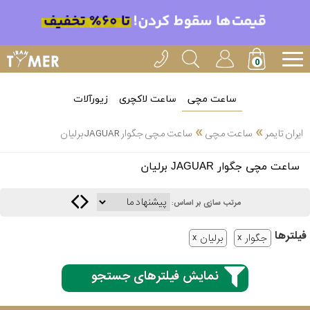
ساعت مچی
ساعت لاکچری
زیورآلات
»
»
ایران تایمر
ساعت مچی
ساعت مچی جگوار JAGUAR برلیان
انتخاب
ساعت مچی جگوار JAGUAR برلیان
بین 3
ارسال
عدد
مرتب سازی بر اساس:
سریع
برند
فیلتر‌ها
جگوار
برلیان
3
کاسیو
ساعته
نمایش فیلترهای جستجو
سیکو