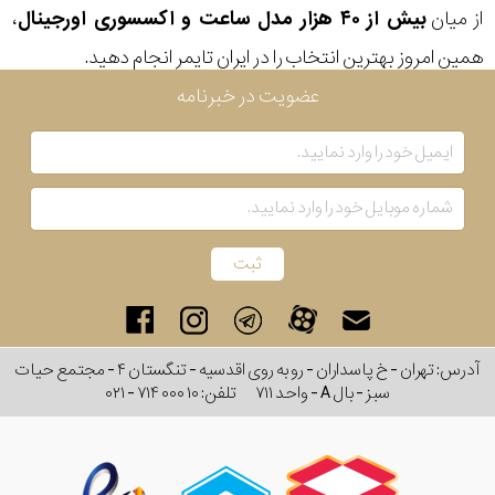
از میان
بیش از ۴۰ هزار مدل ساعت و اکسسوری اورجینال
،
رفته
همین امروز بهترین انتخاب را در ایران تایمر انجام دهید.
در
عضویت در خبرنامه
ساعت
جنس
بکاررفته
برلیان
نمایش
بیشتر...
اصالت
آدرس: تهران - خ پاسداران - رو به روی اقدسیه - تنگستان ۴ - مجتمع حیات
کشور
سبز - بال A - واحد ۷۱۱
تلفن:
۰۲۱ - ۷۱۴ ۰۰۰ ۱۰
برند
تقویم