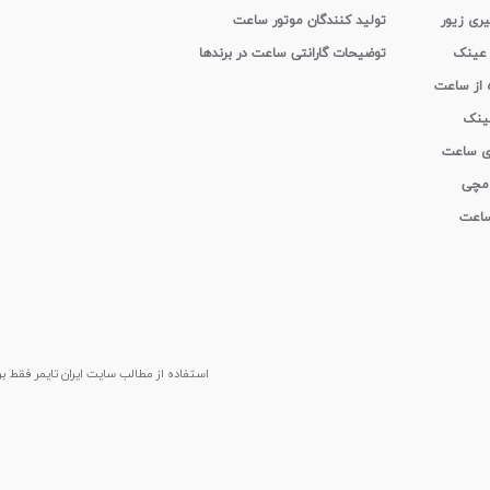
یری زیور
تولید کنندگان موتور ساعت
 عینک
توضیحات گارانتی ساعت در برندها
ه از ساعت
عینک
ای ساعت
 مچی
 ساعت
استفاده از مطالب سايت ایران تایمر فقط برای م