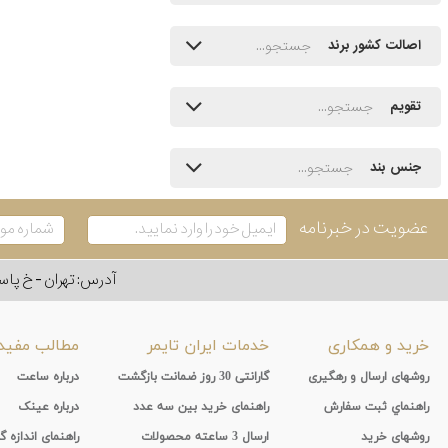
اصالت کشور برند
تقویم
جنس بند
عضویت در خبرنامه
آدرس: تهران - خ پاسداران - رو به ر
خرید و همکاری
خدمات ایران تایمر
مطالب مفید
روشهای ارسال و رهگیری
گارانتی 30 روز ضمانت بازگشت
درباره ساعت
راهنماي ثبت سفارش
راهنمای خرید بین سه عدد
درباره عینک
روشهای خرید
ارسال 3 ساعته محصولات
راهنمای اندازه