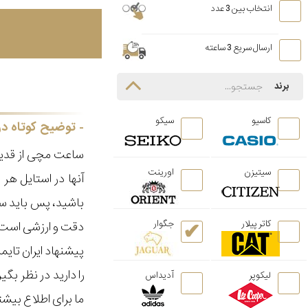
انتخاب بین 3 عدد
ارسال سریع 3 ساعته
برند
کاسیو
سیکو
توضیح کوتاه در
ساعت مچی از قدیم
سیتیزن
اورینت
آنها در استایل ه
باشید، پس باید سا
کاتر پیلار
جگوار
دقت و ارزشی است ک
پیشنهاد ایران تای
را دارید در نظر ب
لیکوپر
آدیداس
ما برای اطلاع بیش