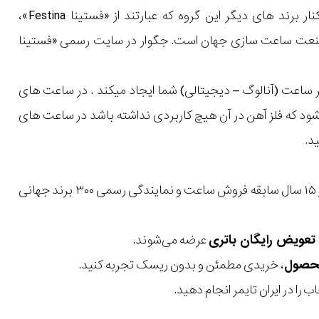
«جگوار Jaguar» یکی از برند های «گروه فستینا Festina Group» است . جگوار در کنار برند های دیگر این گروه که عبارتند از «فستینا Festina»،
یپسوCalypso » جزء برندهای مطرح در صنعت ساعت سازی جهان است. جگوار در سایت رسمی «فستینا
ساعت (آنالوگ – دیجیتالی) شما ایجاد میکند . در ساعت های
یشود که فلز آهن در آن هیچ کاربردی نداشته باشد در ساعت های
با بیش از ۱۵ سال سابقه فروش ساعت و نمایندگی رسمی ۳۰۰ برند جهانی
عرضه می‌شوند.
، خریدی مطمئن و بدون ریسک تجربه کنید.
 را در ایران تایمر انجام دهید.