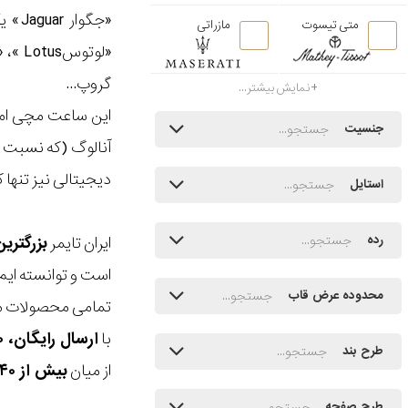
متی تیسوت
مازراتی
گروپ...
نمایش بیشتر...
این ساعت مچی امک
جنسیت
آنالوگ (که نسبت ب
دیجیتالی نیز تنها کافیست از 
استایل
ایران تایمر
بزرگتری
رده
است و توانسته ایم
محدوده عرض قاب
تمامی محصولات ما
با
ارسال رایگان، ۳۰ روز مهلت بازگشت، امکان خرید حضوری و انتخاب بین ۳ محصول
طرح بند
از میان
بیش از ۴۰ هزار مدل ساعت و اکسسوری اورجینال
طرح صفحه