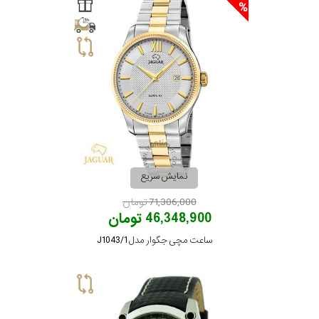
سیتیزن
اورینت
کاتر
پیلار
نمایش سریع
71,306,000 تومان
جگوار
46,348,900 تومان
ساعت مچی جگوار مدل J1043/1
جنسیت
لیکوپر
استایل
آدیداس