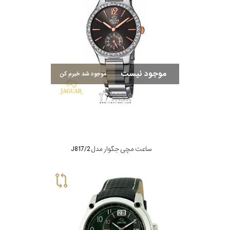
موجود نیست
موجود شد خبرم کن
ساعت مچی جگوار مدل J817/2