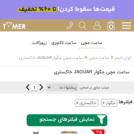
ساعت مچی
ساعت لاکچری
زیورآلات
»
»
ایران تایمر
ساعت مچی
ساعت مچی جگوار JAGUAR خاکستری
انتخاب
ساعت مچی جگوار JAGUAR خاکستری
بین 3
ارسال
عدد
1
مرتب سازی بر اساس:
سریع
برند
فیلتر‌ها
جگوار
خاکستری
3
کاسیو
ساعته
نمایش فیلترهای جستجو
35
سیکو