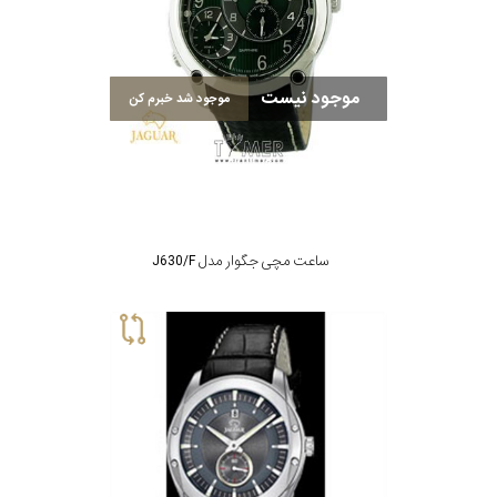
موجود نیست
موجود شد خبرم کن
ساعت مچی جگوار مدل J630/F