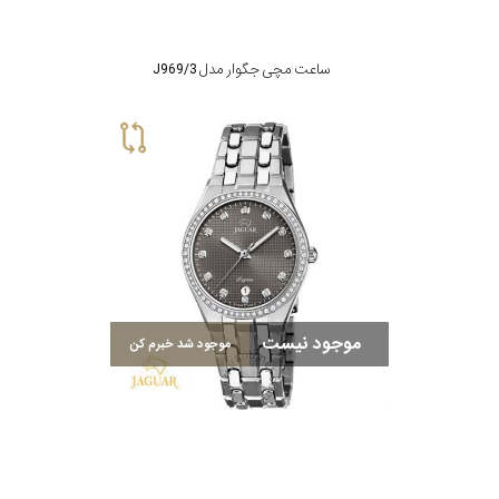
ساعت مچی جگوار مدل J969/3
موجود نیست
موجود شد خبرم کن