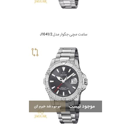
جنس
بند
ساعت مچی جگوار مدل J1041/2
موجود نیست
موجود شد خبرم کن