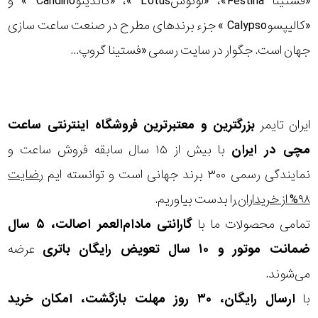
«فستینا Festina»، «لوتوسLotus »، «کاندینوCandino » و
«کالیپسوCalypso » جزء برندهای مطرح در صنعت ساعت سازی
جهان است. جگوار در سایت رسمی «فستینا گروپ...
ایران تایمر
بزرگترین و معتبرترین فروشگاه اینترنتی
ساعت
مچی
در ایران
با بیش از ۱۵ سال سابقه فروش ساعت و
نمایندگی رسمی ۳۰۰ برند جهانی است و توانسته ایم
رضایت
۹۸% از خریداران
را بدست بیاوریم.
تمامی محصولات ما با
گارانتی مادام‌العمر اصالت، ۵ سال
ضمانت موتور و ۱۰ سال تعویض رایگان باتری
عرضه
می‌شوند.
با
ارسال رایگان، ۳۰ روز مهلت بازگشت، امکان خرید