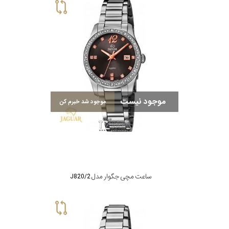
موجود نیست
موجود شد خبرم کن
ساعت مچی جگوار مدل J820/2