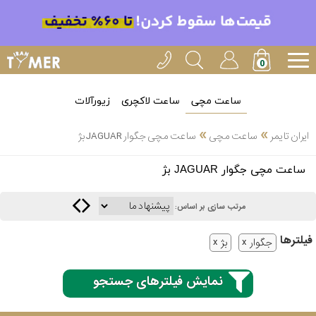
ساعت مچی
ساعت لاکچری
زیورآلات
»
»
ایران تایمر
ساعت مچی
ساعت مچی جگوار JAGUAR بژ
انتخاب
ساعت مچی جگوار JAGUAR بژ
بین 3
ارسال
عدد
مرتب سازی بر اساس:
سریع
برند
فیلتر‌ها
جگوار
بژ
3
کاسیو
ساعته
نمایش فیلترهای جستجو
سیکو