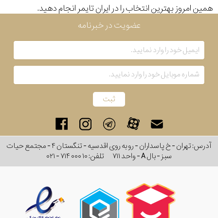
همین امروز بهترین انتخاب را در ایران تایمر انجام دهید.
رفته
نمایش
بیشتر...
عضویت در خبرنامه
در
ساعت
جنس
بکاررفته
اصالت
کشور
آدرس: تهران - خ پاسداران - رو به روی اقدسیه - تنگستان ۴ - مجتمع حیات
سبز - بال A - واحد ۷۱۱
تلفن:
۰۲۱ - ۷۱۴ ۰۰۰ ۱۰
برند
تقویم