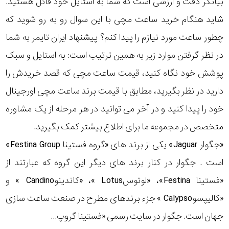
بیانگر دقت و ارزشی است که شما به استایل خود قائل هستید.
رده
شاید هنگام خرید ساعت مچی با این سوال رو به رو شوید که
چطور ساعت مورد نیازم را پیدا کنم؟ پیشنهاد ایران تایمر به شما
متی
محدوده
تیسوت
در نظر گرفتن موارد زیر به همین ترتیب است: به استایل و سبک
عرض
پوشش خود نگاه کنید، قیمت ساعت مچی که قصد خریدش را
مازراتی
قاب
دارید در نظر بگیرید، مطابق با قیمت برند ساعت مچی اورجینال
خود را پیدا کنید و در آخر می توانید در هر مرحله از یک مشاوره
نمایش
طرح
بیشتر...
متخصص در مجموعه ما برای اطلاع بیشتر کمک بگیرید.
بند
«جگوار Jaguar» یکی از برند های «گروه فستینا Festina Group»
است . جگوار در کنار برند های دیگر این گروه که عبارتند از
طرح
«فستینا Festina»، «لوتوسLotus »، «کاندینوCandino » و
صفحه
«کالیپسوCalypso » جزء برندهای مطرح در صنعت ساعت سازی
مقاوم
جهان است. جگوار در سایت رسمی «فستینا گروپ...