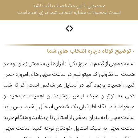
محصولی با این مشخصات یافت نشد
لیست محصولات مشابه انتخاب شما در زیر آمده است
سیتیزن
اورینت
توضیح کوتاه درباره انتخاب های شما
ساعت مچی از قدیم تا امروز یکی از ابزار های سنجش زمان بوده و
کاتر
هست اما تفاوتی که میتوانیم در ساعت مچی های امروزه حس
پیلار
کنیم، اهمیت وجود آنها در استایل هر شخص است. اگر که شما
جگوار
کمی به نوع و سبک لباس پوشیدنتان اهمیت میدهید و
میخواهید در نگاه اطرافیان یک شخص ایده آل باشید، پس باید
جنسیت
لیکوپر
ساعت مچی را به عنوان بخشی از استایل تان بدانید و هنگام خرید
استایل
ساعت مچی به سبک استایل خودتان توجه کنید. ساعت مچی
آدیداس