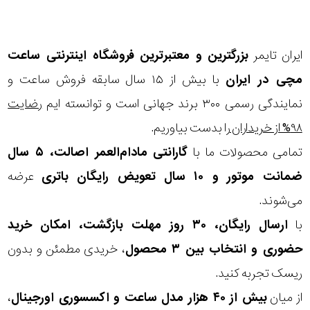
در
برابر
ایران تایمر
بزرگترین و معتبرترین فروشگاه اینترنتی
ساعت
آب
مچی
در ایران
با بیش از ۱۵ سال سابقه فروش ساعت و
شکل
نمایندگی رسمی ۳۰۰ برند جهانی است و توانسته ایم
رضایت
قاب
۹۸% از خریداران
را بدست بیاوریم.
تمامی محصولات ما با
گارانتی مادام‌العمر اصالت، ۵ سال
ویژگی
ضمانت موتور و ۱۰ سال تعویض رایگان باتری
عرضه
می‌شوند.
نوع
با
ارسال رایگان، ۳۰ روز مهلت بازگشت، امکان خرید
موتور
حضوری و انتخاب بین ۳ محصول
، خریدی مطمئن و بدون
ریسک تجربه کنید.
رنگ
از میان
بیش از ۴۰ هزار مدل ساعت و اکسسوری اورجینال
،
بکار
بژ