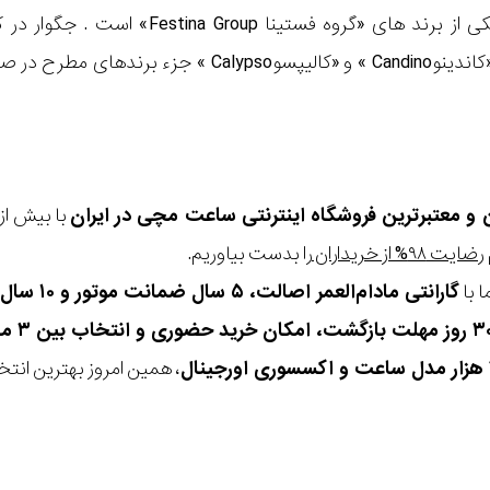
«لوتوسLotus »، «کاندینوCandino » و «کال
ن و معتبرترین فروشگاه اینترنتی
ساعت مچی
در ایران
رضایت ۹۸% از خریداران
را بدست بیاوریم.
 با
گارانتی مادام‌العمر اصالت، ۵ سال ضمانت موتور و ۱۰ سال تعویض رایگان باتری
، همین امروز بهترین انتخاب