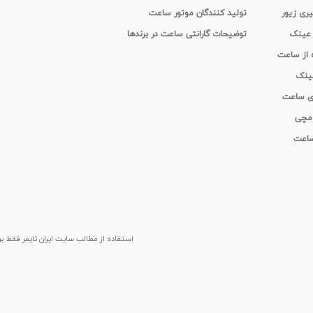
یری زیور
تولید کنندگان موتور ساعت
 عینک
توضیحات گارانتی ساعت در برندها
ه از ساعت
عینک
ای ساعت
 مچی
 ساعت
استفاده از مطالب سايت ایران تایمر فقط برای م