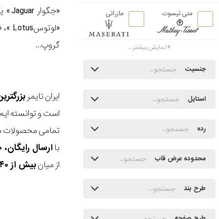
متی تیسوت
مازراتی
گروپ...
نمایش بیشتر...
جنسیت
ایران تایمر
بزرگتری
استایل
است و توانسته ایم
تمامی محصولات ما
رده
با
ارسال رایگان، ۳۰ روز مهلت بازگشت، امکان خرید حضوری و انتخاب بین ۳ محصول
محدوده عرض قاب
از میان
بیش از ۴۰ هزار مدل ساعت و اکسسوری اورجینال
طرح بند
طرح صفحه