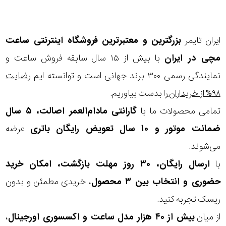
در
برابر
ایران تایمر
بزرگترین و معتبرترین فروشگاه اینترنتی
ساعت
آب
مچی
در ایران
با بیش از ۱۵ سال سابقه فروش ساعت و
شکل
نمایندگی رسمی ۳۰۰ برند جهانی است و توانسته ایم
رضایت
قاب
۹۸% از خریداران
را بدست بیاوریم.
تمامی محصولات ما با
گارانتی مادام‌العمر اصالت، ۵ سال
ویژگی
ضمانت موتور و ۱۰ سال تعویض رایگان باتری
عرضه
گام
می‌شوند.
نمایش
شمار
با
ارسال رایگان، ۳۰ روز مهلت بازگشت، امکان خرید
بیشتر...
حضوری و انتخاب بین ۳ محصول
، خریدی مطمئن و بدون
نوع
ریسک تجربه کنید.
موتور
از میان
بیش از ۴۰ هزار مدل ساعت و اکسسوری اورجینال
،