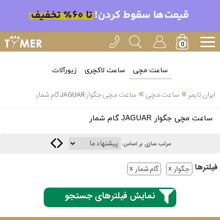
ساعت مچی
ساعت لاکچری
زیورآلات
»
»
ایران تایمر
ساعت مچی
ساعت مچی جگوار JAGUAR گام شمار
انتخاب
ساعت مچی جگوار JAGUAR گام شمار
بین 3
ارسال
عدد
مرتب سازی بر اساس:
سریع
برند
فیلتر‌ها
جگوار
گام شمار
3
کاسیو
ساعته
نمایش فیلترهای جستجو
سیکو