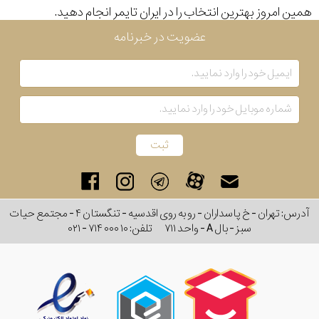
همین امروز بهترین انتخاب را در ایران تایمر انجام دهید.
رنگ
عضویت در خبرنامه
بکار
رفته
در
ساعت
جنس
بکاررفته
آدرس: تهران - خ پاسداران - رو به روی اقدسیه - تنگستان ۴ - مجتمع حیات
سبز - بال A - واحد ۷۱۱
تلفن:
۰۲۱ - ۷۱۴ ۰۰۰ ۱۰
اصالت
کشور
برند