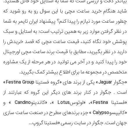
بیانگر دقت و ارزشی است که شما به استایل خود قائل هستید.
رده
شاید هنگام خرید ساعت مچی با این سوال رو به رو شوید که
چطور ساعت مورد نیازم را پیدا کنم؟ پیشنهاد ایران تایمر به شما
متی
محدوده
تیسوت
در نظر گرفتن موارد زیر به همین ترتیب است: به استایل و سبک
عرض
پوشش خود نگاه کنید، قیمت ساعت مچی که قصد خریدش را
مازراتی
قاب
دارید در نظر بگیرید، مطابق با قیمت برند ساعت مچی اورجینال
خود را پیدا کنید و در آخر می توانید در هر مرحله از یک مشاوره
نمایش
طرح
بیشتر...
متخصص در مجموعه ما برای اطلاع بیشتر کمک بگیرید.
بند
«جگوار Jaguar» یکی از برند های «گروه فستینا Festina Group»
است . جگوار در کنار برند های دیگر این گروه که عبارتند از
طرح
«فستینا Festina»، «لوتوسLotus »، «کاندینوCandino » و
صفحه
«کالیپسوCalypso » جزء برندهای مطرح در صنعت ساعت سازی
مقاوم
جهان است. جگوار در سایت رسمی «فستینا گروپ...