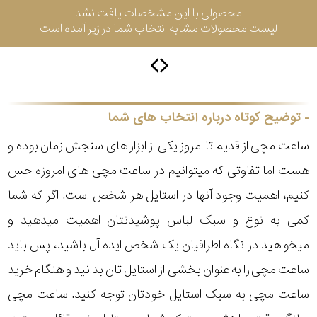
محصولی با این مشخصات یافت نشد
لیست محصولات مشابه انتخاب شما در زیر آمده است
سیتیزن
اورینت
توضیح کوتاه درباره انتخاب های شما
ساعت مچی از قدیم تا امروز یکی از ابزار های سنجش زمان بوده و
کاتر
هست اما تفاوتی که میتوانیم در ساعت مچی های امروزه حس
پیلار
کنیم، اهمیت وجود آنها در استایل هر شخص است. اگر که شما
جگوار
کمی به نوع و سبک لباس پوشیدنتان اهمیت میدهید و
میخواهید در نگاه اطرافیان یک شخص ایده آل باشید، پس باید
جنسیت
لیکوپر
ساعت مچی را به عنوان بخشی از استایل تان بدانید و هنگام خرید
استایل
ساعت مچی به سبک استایل خودتان توجه کنید. ساعت مچی
آدیداس