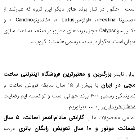
است . جگوار در کنار برند های دیگر این گروه که عبارتند از
«فستینا Festina»، «لوتوسLotus »، «کاندینوCandino » و
«کالیپسوCalypso » جزء برندهای مطرح در صنعت ساعت سازی
جهان است. جگوار در سایت رسمی «فستینا گروپ...
ایران تایمر
بزرگترین و معتبرترین فروشگاه اینترنتی
ساعت
مچی
در ایران
با بیش از ۱۵ سال سابقه فروش ساعت و
نمایندگی رسمی ۳۰۰ برند جهانی است و توانسته ایم
رضایت
۹۸% از خریداران
را بدست بیاوریم.
تمامی محصولات ما با
گارانتی مادام‌العمر اصالت، ۵ سال
ضمانت موتور و ۱۰ سال تعویض رایگان باتری
عرضه