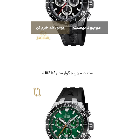
موجود نیست
موجود شد خبرم کن
ساعت مچی جگوار مدل J1021/3