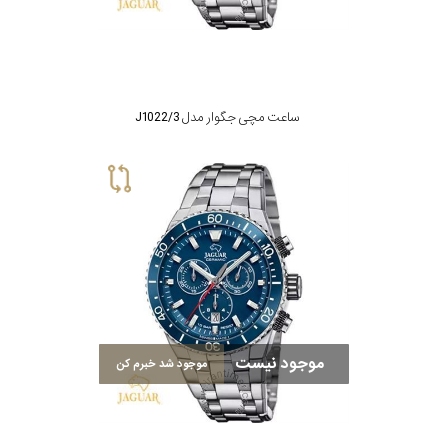
جنس
بند
ساعت مچی جگوار مدل J1022/3
موجود نیست
موجود شد خبرم کن