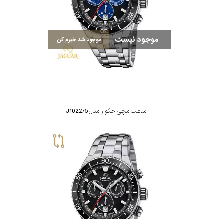
در
برابر
موجود نیست
آب
موجود شد خبرم کن
شکل
قاب
ساعت مچی جگوار مدل J1022/5
ویژگی
نوع
موتور
رنگ
بکار