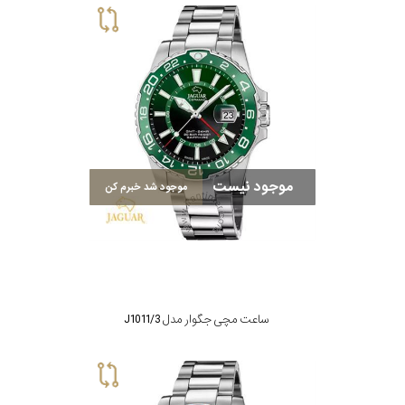
موجود نیست
موجود شد خبرم کن
ساعت مچی جگوار مدل J1011/3