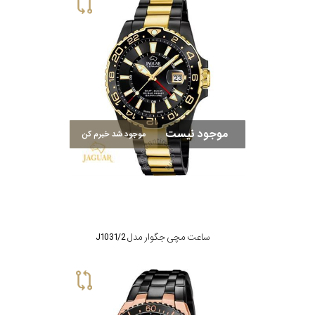
سیتیزن
اورینت
موجود نیست
موجود شد خبرم کن
کاتر
پیلار
جگوار
ساعت مچی جگوار مدل J1031/2
جنسیت
لیکوپر
استایل
آدیداس