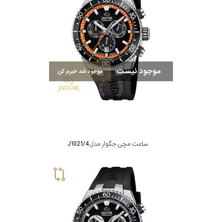
موجود نیست
موجود شد خبرم کن
ساعت مچی جگوار مدل J1021/4