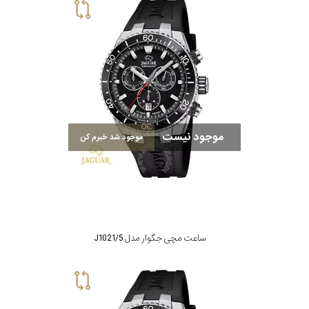
موجود نیست
موجود شد خبرم کن
ساعت مچی جگوار مدل J1021/5