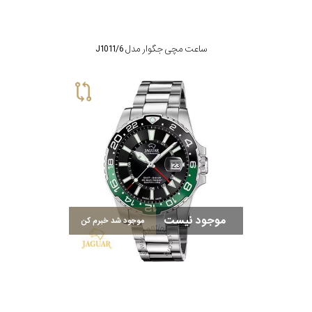
ساعت مچی جگوار مدل J1011/6
موجود نیست
موجود شد خبرم کن