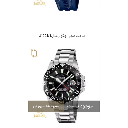
ساعت مچی جگوار مدل J1021/1
موجود نیست
موجود شد خبرم کن