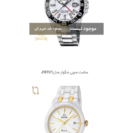
موجود نیست
موجود شد خبرم کن
ساعت مچی جگوار مدل J1011/1