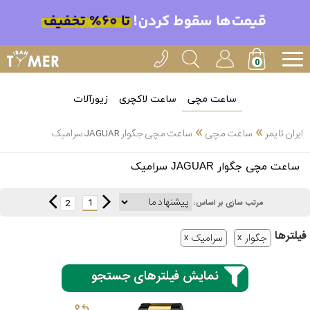
ساعت مچی
ساعت لاکچری
زیورآلات
»
»
ایران تایمر
ساعت مچی
ساعت مچی جگوار JAGUAR سرامیک
انتخاب
ساعت مچی جگوار JAGUAR سرامیک
بین 3
ارسال
عدد
1
2
مرتب سازی بر اساس:
سریع
برند
فیلتر‌ها
جگوار
سرامیک
3
کاسیو
ساعته
نمایش فیلترهای جستجو
سیکو