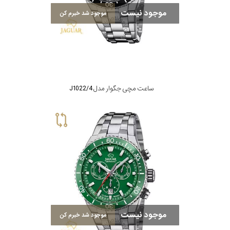
رفته
موجود نیست
موجود شد خبرم کن
در
ساعت
جنس
ساعت مچی جگوار مدل J1022/4
بکاررفته
سرامیک
نمایش
بیشتر...
اصالت
کشور
برند
موجود نیست
موجود شد خبرم کن
تقویم