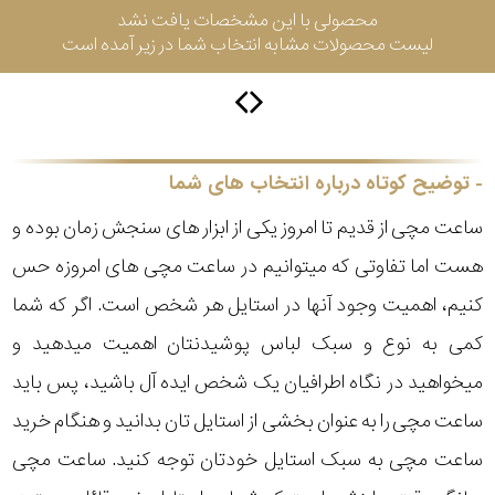
محصولی با این مشخصات یافت نشد
لیست محصولات مشابه انتخاب شما در زیر آمده است
سیتیزن
اورینت
توضیح کوتاه درباره انتخاب های شما
ساعت مچی از قدیم تا امروز یکی از ابزار های سنجش زمان بوده و
کاتر
هست اما تفاوتی که میتوانیم در ساعت مچی های امروزه حس
پیلار
کنیم، اهمیت وجود آنها در استایل هر شخص است. اگر که شما
جگوار
کمی به نوع و سبک لباس پوشیدنتان اهمیت میدهید و
میخواهید در نگاه اطرافیان یک شخص ایده آل باشید، پس باید
جنسیت
لیکوپر
ساعت مچی را به عنوان بخشی از استایل تان بدانید و هنگام خرید
استایل
ساعت مچی به سبک استایل خودتان توجه کنید. ساعت مچی
آدیداس