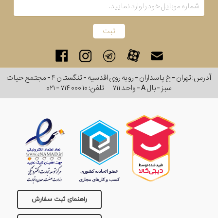
رفته
در
ساعت
آدرس: تهران - خ پاسداران - رو به روی اقدسیه - تنگستان ۴ - مجتمع حیات
جنس
سبز - بال A - واحد ۷۱۱
تلفن:
۰۲۱ - ۷۱۴ ۰۰۰ ۱۰
بکاررفته
سرامیک
نمایش
بیشتر...
اصالت
کشور
برند
راهنمای ثبت سفارش
تقویم