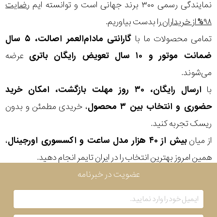
در
نمایندگی رسمی ۳۰۰ برند جهانی است و توانسته ایم
رضایت
۹۸% از خریداران
را بدست بیاوریم.
برابر
تمامی محصولات ما با
گارانتی مادام‌العمر اصالت، ۵ سال
آب
ضمانت موتور و ۱۰ سال تعویض رایگان باتری
عرضه
شکل
می‌شوند.
قاب
با
ارسال رایگان، ۳۰ روز مهلت بازگشت، امکان خرید
حضوری و انتخاب بین ۳ محصول
، خریدی مطمئن و بدون
ویژگی
ریسک تجربه کنید.
از میان
بیش از ۴۰ هزار مدل ساعت و اکسسوری اورجینال
،
نوع
همین امروز بهترین انتخاب را در ایران تایمر انجام دهید.
موتور
عضویت در خبرنامه
رنگ
بکار