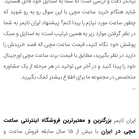
بیانگر دقت و ارزشی است که شما به استایل خود قائل هستید.
رده
شاید هنگام خرید ساعت مچی با این سوال رو به رو شوید که
چطور ساعت مورد نیازم را پیدا کنم؟ پیشنهاد ایران تایمر به شما
متی
محدوده
تیسوت
در نظر گرفتن موارد زیر به همین ترتیب است: به استایل و سبک
عرض
پوشش خود نگاه کنید، قیمت ساعت مچی که قصد خریدش را
سرجیو
قاب
تاکینی
دارید در نظر بگیرید، مطابق با قیمت برند ساعت مچی اورجینال
خود را پیدا کنید و در آخر می توانید در هر مرحله از یک مشاوره
نمایش
طرح
بیشتر...
متخصص در مجموعه ما برای اطلاع بیشتر کمک بگیرید.
بند
...
طرح
صفحه
ایران تایمر
بزرگترین و معتبرترین فروشگاه اینترنتی
ساعت
مقاوم
مچی
در ایران
با بیش از ۱۵ سال سابقه فروش ساعت و