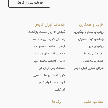
خدمات پس از فروش
جنس
بند
خرید و همکاری
خدمات ایران تایمر
روشهای ارسال و رهگیری
گارانتی 30 روز ضمانت بازگشت
راهنماي ثبت سفارش
راهنمای خرید بین سه عدد
روشهای خرید
ارسال 3 ساعته محصولات
نظر مشتریان ما
تضمین اصالت(اورجینال)
همکاری سازمانی
5 سال گارانتی ساعت مچی
شرکای تجاری ایران تایمر
خدمات پس از فروش
خرید اقساطی ساعت مچی
کارت هدیه ایران تایمر
آی-کلاب
مطالب مفید
برندها