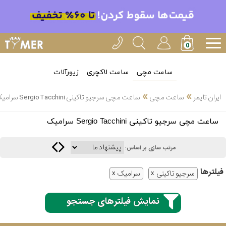
ساعت مچی
ساعت لاکچری
زیورآلات
»
»
ایران تایمر
ساعت مچی
ساعت مچی سرجیو تاکینی Sergio Tacchini سرامیک
انتخاب
ساعت مچی سرجیو تاکینی Sergio Tacchini سرامیک
بین 3
ارسال
عدد
مرتب سازی بر اساس:
سریع
برند
فیلتر‌ها
سرجیو تاکینی
سرامیک
3
کاسیو
ساعته
نمایش فیلترهای جستجو
سیکو