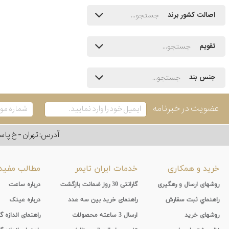
اصالت کشور برند
تقویم
جنس بند
عضویت در خبرنامه
آدرس: تهران - خ پاسداران - رو به ر
خرید و همکاری
خدمات ایران تایمر
مطالب مفید
روشهای ارسال و رهگیری
گارانتی 30 روز ضمانت بازگشت
درباره ساعت
راهنماي ثبت سفارش
راهنمای خرید بین سه عدد
درباره عینک
روشهای خرید
ارسال 3 ساعته محصولات
راهنمای اندازه