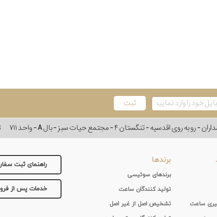
وی اقدسیه - تنگستان ۴ - مجتمع حیات سبز - بال A - واحد ۷۱۱
ت
برندها
راهنمای ثبت سفا
برندهای سوئیسی
خدمات پس از فر
تولید کنندگان ساعت
 گیری ساعت
تشخیص اصل از غیر اصل