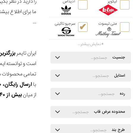
را دارید در نظر ب
لیکوپر
آدیداس
ما برای اطلاع بیش
...
متی تیسوت
سرجیو تاکینی
نمایش بیشتر...
ایران تایمر
بزرگتری
جنسیت
است و توانسته ایم
تمامی محصولات ما
استایل
با
ارسال رایگان، ۳۰ روز مهلت بازگشت، امکان خرید حضوری و انتخاب بین ۳ محصول
از میان
بیش از ۴۰ هزار مدل ساعت و اکسسوری اورجینال
رده
محدوده عرض قاب
طرح بند