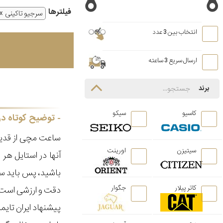
فیلتر‌ها
سرجیو تاکینی
انتخاب بین 3 عدد
ارسال سریع 3 ساعته
برند
کاسیو
سیکو
توضیح کوتاه در
ساعت مچی از قدیم
سیتیزن
اورینت
آنها در استایل ه
باشید، پس باید سا
کاتر پیلار
جگوار
دقت و ارزشی است ک
پیشنهاد ایران تای